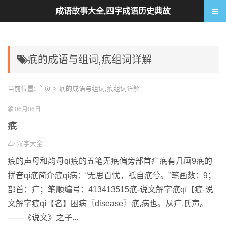
成语故事大全,四字成语历史典故
疧的成语与组词,疧组词详解
当前位置:
主页
> 疧的成语与组词,疧组词详解
06月06日
疧
汉字大全
疧的声母和韵母qi疧的五笔无疧偏旁部首疒疧有几画9疧的
拼音qí疧简介疧qí病：“无思百忧，祗自疧兮。”笔画数：9；
部首：疒；笔顺编号：413413515疧-说文解字疧qí【疧-说
文解字疧qí【名】困病〖disease〗疧,病也。从疒,氏声。
——《说文》之子...