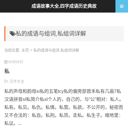
成语故事大全,四字成语历史典故
私的成语与组词,私组词详解
当前位置:
主页
> 私的成语与组词,私组词详解
06月06日
私
汉字大全
私的声母和韵母si私的五笔tcy私的偏旁部首禾私有几画7私
汉语拼音sī私简介私sī个人的，自己的，与“公”相对：私人。
私有。私见。私仇。私情。私营。私欲。不公开的，秘密而
又不合法的：私自。私刑。私货。走私。私生子。暗地里：
私议。...