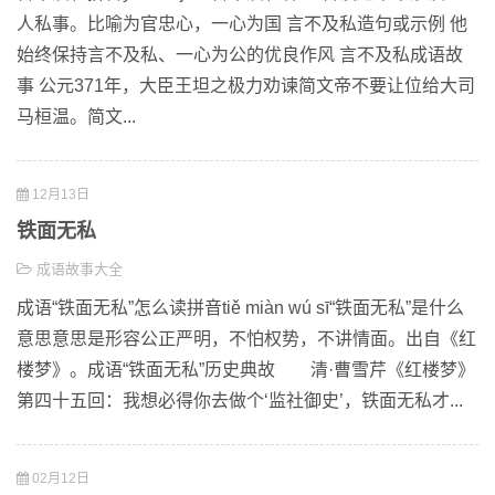
人私事。比喻为官忠心，一心为国 言不及私造句或示例 他
始终保持言不及私、一心为公的优良作风 言不及私成语故
事 公元371年，大臣王坦之极力劝谏简文帝不要让位给大司
马桓温。简文...
12月13日
铁面无私
成语故事大全
成语“铁面无私”怎么读拼音tiě miàn wú sī“铁面无私”是什么
意思意思是形容公正严明，不怕权势，不讲情面。出自《红
楼梦》。成语“铁面无私”历史典故 清·曹雪芹《红楼梦》
第四十五回：我想必得你去做个‘监社御史’，铁面无私才...
02月12日