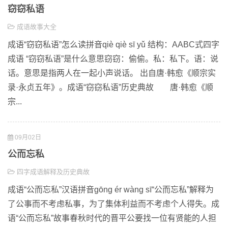
窃窃私语
成语故事大全
成语“窃窃私语”怎么读拼音qiè qiè sī yǔ 结构：AABC式四字
成语 “窃窃私语”是什么意思窃窃：偷偷。私：私下。语：说
话。意思是指两人在一起小声说话。 出自唐·韩愈《顺宗实
录·永贞五年》。成语“窃窃私语”历史典故 唐·韩愈《顺
宗...
09月02日
公而忘私
四字成语解释及历史典故
成语“公而忘私”汉语拼音gōng ér wàng sī“公而忘私”解释为
了公事而不考虑私事，为了集体利益而不考虑个人得失。成
语“公而忘私”故事春秋时代的晋平公要找一位有贤能的人担