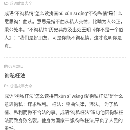
成语故事大全
成语“不徇私情”怎么读拼音bù xùn sī qíng“不徇私情”是什么
意思徇：曲从。意思是指不曲从私人交情，比喻为人公正，
秉公处事。“不徇私情”历史典故及出处王朔《你不是一个俗
人》：“我们是好朋友，可是你能不徇私情，这才说明你是
真...
03月20日
徇私枉法
成语故事大全
成语“徇私枉法”怎么读拼音xùn sī wǎng fǎ“徇私枉法”是什么
意思徇私：谋求私利。 枉法：歪曲法律，违法。 为了私
情、私利而做不合法的事。成语“徇私枉法”造句他因徇私枉
法而致身败名裂。他身为国家干部,徇私枉法,辜负了人民的
重托。...