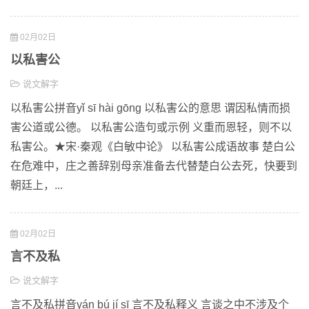
02月02日
以私害公
说文解字
以私害公拼音yǐ sī hài gōng 以私害公的意思 谓因私情而损
害公道或公德。 以私害公造句或示例 义重而恩轻，则不以
私害公。★宋·秦观《白敏中论》 以私害公成语故事 楚白公
在危难中，庄之善辞别母亲准备去代替楚白公去死，快要到
朝廷上，...
02月02日
言不及私
说文解字
言不及私拼音yán bú jí sī 言不及私释义 言谈之中不涉及个