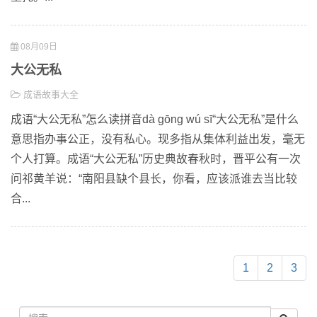
08月09日
大公无私
成语故事大全
成语“大公无私”怎么读拼音dà gōng wú sī“大公无私”是什么
意思指办事公正，没有私心。现多指从集体利益出发，毫无
个人打算。成语“大公无私”历史典故春秋时，晋平公有一次
问祁黄羊说：“南阳县缺个县长，你看，应该派谁去当比较
合...
1
2
3