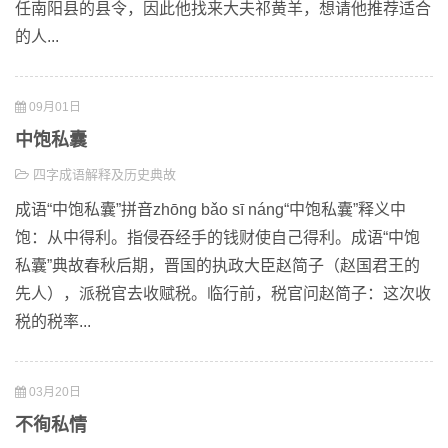
任南阳县的县令，因此他找来大夫祁黄羊，想请他推荐适合
的人...
09月01日
中饱私囊
四字成语解释及历史典故
成语“中饱私囊”拼音zhōng bǎo sī náng“中饱私囊”释义中
饱：从中得利。指侵吞经手的钱财使自己得利。成语“中饱
私囊”典故春秋后期，晋国的执政大臣赵简子（赵国君王的
先人），派税官去收赋税。临行前，税官问赵简子：这次收
税的税率...
03月20日
不徇私情