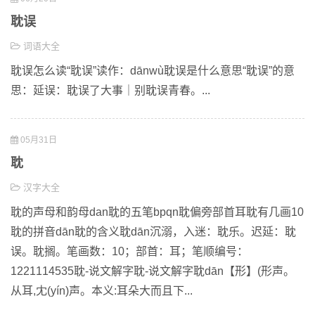
耽误
词语大全
耽误怎么读“耽误”读作：dānwù耽误是什么意思“耽误”的意
思：延误：耽误了大事｜别耽误青春。...
05月31日
耽
汉字大全
耽的声母和韵母dan耽的五笔bpqn耽偏旁部首耳耽有几画10
耽的拼音dān耽的含义耽dān沉溺，入迷：耽乐。迟延：耽
误。耽搁。笔画数：10；部首：耳；笔顺编号：
1221114535耽-说文解字耽-说文解字耽dān【形】(形声。
从耳,冘(yín)声。本义:耳朵大而且下...