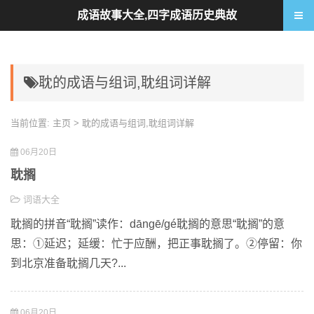
成语故事大全,四字成语历史典故
耽的成语与组词,耽组词详解
当前位置:
主页
> 耽的成语与组词,耽组词详解
06月20日
耽搁
词语大全
耽搁的拼音“耽搁”读作：dāngē/gé耽搁的意思“耽搁”的意
思：①延迟；延缓：忙于应酬，把正事耽搁了。②停留：你
到北京准备耽搁几天?...
06月20日