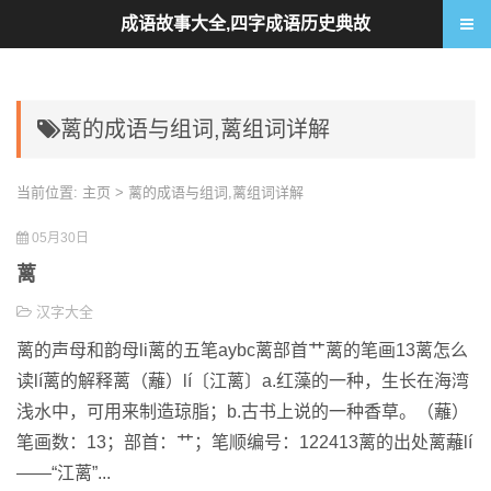
成语故事大全,四字成语历史典故
蓠的成语与组词,蓠组词详解
当前位置:
主页
> 蓠的成语与组词,蓠组词详解
05月30日
蓠
汉字大全
蓠的声母和韵母li蓠的五笔aybc蓠部首艹蓠的笔画13蓠怎么
读lí蓠的解释蓠（蘺）lí〔江蓠〕a.红藻的一种，生长在海湾
浅水中，可用来制造琼脂；b.古书上说的一种香草。（蘺）
笔画数：13；部首：艹；笔顺编号：122413蓠的出处蓠蘺lí
——“江蓠”...