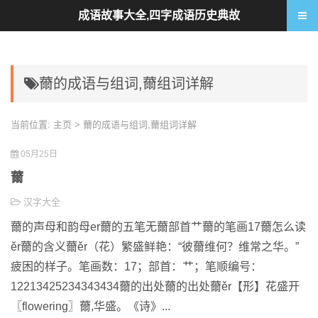
成语故事大全,四字成语历史典故
薾的成语与组词,薾组词详解
当前位置:
主页
> 薾的成语与组词,薾组词详解
05月25日
薾
汉字大全
薾的声母和韵母er薾的五笔无薾部首艹薾的笔画17薾怎么读
ěr薾的含义薾ěr（花）繁盛鲜艳：“彼薾维何？维常之华。”
疲困的样子。笔画数：17；部首：艹；笔顺编号：
12213425234343434薾的出处薾的出处薾ěr【形】花盛开
〖flowering〗薾,华盛。《诗》...