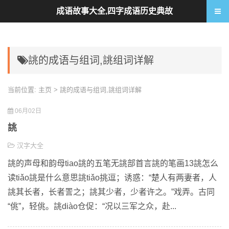
成语故事大全,四字成语历史典故
誂的成语与组词,誂组词详解
当前位置:
主页
> 誂的成语与组词,誂组词详解
06月02日
誂
汉字大全
誂的声母和韵母tiao誂的五笔无誂部首言誂的笔画13誂怎么
读tiǎo誂是什么意思誂tiǎo挑逗；诱惑：“楚人有两妻者，人
誂其长者，长者詈之；誂其少者，少者许之。”戏弄。古同
“佻”，轻佻。誂diào仓促：“况以三军之众，赴...