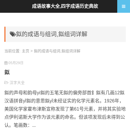
成语故事大全,四字成语历史典故
鉯的成语与组词,鉯组词详解
当前位置:
主页
> 鉯的成语与组词,鉯组词详解
05月29日
鉯
汉字大全
鉯的声母和韵母yi鉯的五笔无鉯的偏旁部首釒鉯有几画12鉯
汉语拼音yǐ鉯的意思鉯yǐ未经证实的化学元素名。1926年，
美国化学家霍布津斯宣称发现了第61号元素，并将其实验地
点伊利诺斯大学作为该元素的命名。但该项发现后未得到公
认。笔画数：...