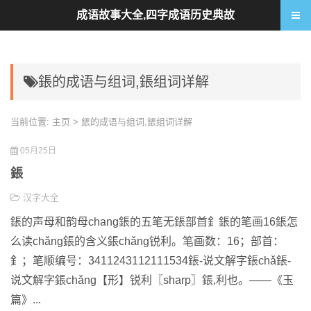
成语故事大全,四字成语历史典故
鋹的成语与组词,鋹组词详解
当前位置:
主页
> 鋹的成语与组词,鋹组词详解
05月25日
鋹
汉字大全
鋹的声母和韵母chang鋹的五笔无鋹部首釒鋹的笔画16鋹怎
么读chǎng鋹的含义鋹chǎng锐利。笔画数：16；部首：
釒；笔顺编号：3411243112111534鋹-说文解字鋹chǎ鋹-
说文解字鋹chǎng【形】锐利〖sharp〗鋹,利也。——《玉
篇》...