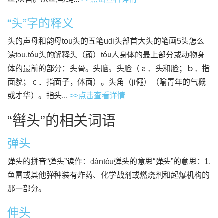
“头”字的释义
头的声母和韵母tou头的五笔udi头部首大头的笔画5头怎么
读tou,tóu头的解释头（頭）tóu人身体的最上部分或动物身
体的最前的部分：头骨。头脑。头脸（ａ．头和脸；ｂ．指
面貌；ｃ．指面子，体面）。头角（ji僶）（喻青年的气概
或才华）。指头...
>>点击查看详情
“辔头”的相关词语
弹头
弹头的拼音“弹头”读作：dàntóu弹头的意思“弹头”的意思：1.
鱼雷或其他弹种装有炸药、化学战剂或燃烧剂和起爆机构的
那一部分。
伸头