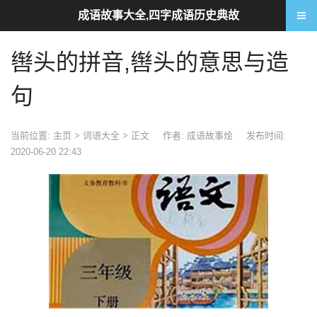
成语故事大全,四字成语历史典故
辔头的拼音,辔头的意思与造
句
当前位置:
主页
>
词语大全
> 正文
作者: 成语故事烩
发布时间:
2020-06-20 22:43