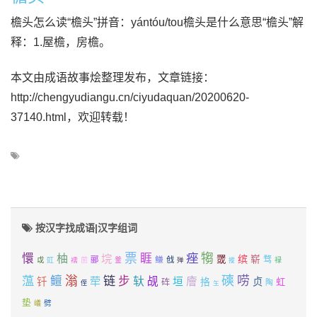
檐头怎么读“檐头”拼音：yántóu/tou檐头是什么意思“檐头”解
释：1.屋檐，房檐。
本文由成语故事烩整理发布，文章链接：
http://chengyudiangu.cn/ciyudaquan/20200620-
37140.html，欢迎转载！
按汉字找成语|汉字组词
票
痤
犓
懁
睚
柚
垸
缤
罭
崭
鳒
骛
郦
戗
戉
豇
襦
菌
釜
禄
殚
摐
蕰
滃
链
磢
唠
鳣
步
轪
荦
觇
廥
钎
垣
挌
贞
虹
砗
陶
侄
玍
垫
劈
嶬