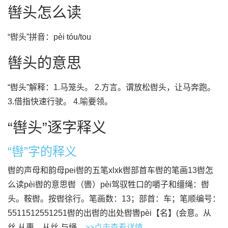
辔头怎么读
“辔头”拼音：pèi tóu/tou
辔头的意思
“辔头”解释：1.马笼头。 2.方言。谓放松辔头，让马奔跑。
3.借指快速行驶。 4.喻要领。
“辔头”逐字释义
“辔”字的释义
辔的声母和韵母pei辔的五笔xlxk辔部首车辔的笔画13辔怎
么读pèi辔的意思辔（轡）pèi驾驭牲口的嚼子和缰绳：辔
头。鞍辔。按辔徐行。笔画数：13；部首：车；笔顺编号：
5511512551251辔的出辔的出处辔轡pèi【名】(会意。从
丝,从軎。从丝,与绳...
>>点击查看详情