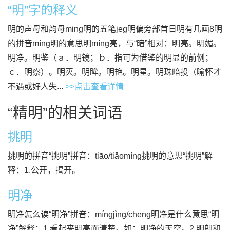
“明”字的释义
明的声母和韵母ming明的五笔jeg明偏旁部首日明有几画8明
的拼音míng明的意思明míng亮，与“暗”相对：明亮。明媚。
明净。明鉴（ａ．明镜；ｂ．指可为借鉴的明显的前例；
ｃ．明察）。明灭。明眸。明艳。明星。明珠暗投（喻怀才
不遇或好人失...
>>点击查看详情
“精明”的相关词语
挑明
挑明的拼音“挑明”拼音：tiāo/tiǎomíng挑明的意思“挑明”解
释：1.公开，揭开。
明净
明净怎么读“明净”拼音：míngjìng/chēng明净是什么意思“明
净”解释：1.看起来明亮而清楚。如：明净的天空。2.明朗和