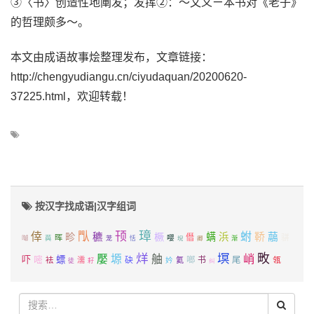
③〈书〉创造性地阐发；发挥②：～文义ㄧ本书对《老子》
的哲理颇多～。
本文由成语故事烩整理发布，文章链接：
http://chengyudiangu.cn/ciyudaquan/20200620-
37225.html，欢迎转载！
按汉字找成语|汉字组词
璋
倖
閄
顸
蚹
鞒
畛
穮
橛
螨
浜
虉
僭
骈
晖
嘤
嚹
藇
茏
恬
堄
卿
渐
烊
塓
畋
峭
嬮
塬
舳
吓
螵
嘧
砄
啷
书
尾
瓴
袪
濡
妗
氦
徒
耔
纠