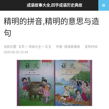
成语故事大全,四字成语历史典故
精明的拼音,精明的意思与造
句
当前位置:
主页
>
词语大全
> 正文
作者: 成语故事烩
发布时间:
2020-06-20 22:44