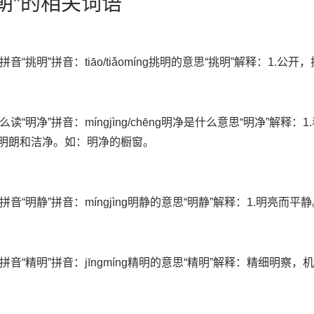
明朝”的相关词语
音“挑明”拼音：tiāo/tiǎomíng挑明的意思“挑明”解释：1.公开
么读“明净”拼音：míngjìng/chēng明净是什么意思“明净”解
.明朗和洁净。如：明净的橱窗。
拼音“明静”拼音：míngjìng明静的意思“明静”解释：1.明亮而平
拼音“精明”拼音：jīngmíng精明的意思“精明”解释：精细明