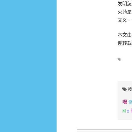
发明怎
火药是
文义ㄧ
本文由成
迎转载
按
嘬
剐
罡