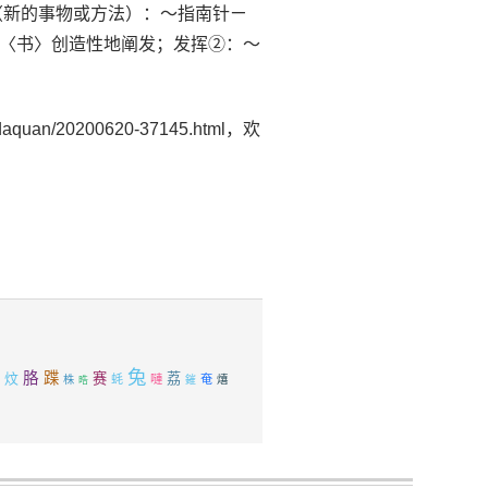
造（新的事物或方法）：～指南针ㄧ
〈书〉创造性地阐发；发挥②：～
uan/20200620-37145.html，欢
兔
胳
蹀
炆
赛
荔
蚝
嗹
奄
熺
株
鏙
晧