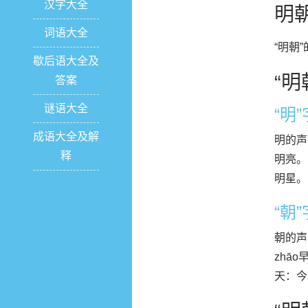
汉字大全
明
词语大全
“明朝
歇后语大全及
“明
答案
谜语大全
“明
成语大全及解
明的声
释
明亮。
明星。
“朝
朝的声
zhā
天：今