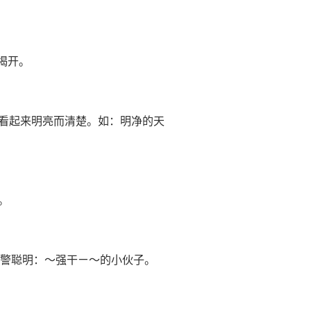
，揭开。
释：1.看起来明亮而清楚。如：明净的天
静。
察，机警聪明：～强干ㄧ～的小伙子。