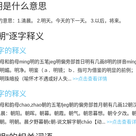
朝是什么意思
”的意思：1.清晨。 2.明天。今天的下一天。 3.以后，将来。
朝”逐字释义
”字的释义
母和韵母ming明的五笔jeg明偏旁部首日明有几画8明的拼音míng
明媚。明净。明鉴（ａ．明镜；ｂ．指可为借鉴的明显的前例；
明珠暗投（喻怀才不遇或好人失...
>>点击查看详情
”字的释义
母和韵母chao,zhao朝的五笔fjeg朝的偏旁部首月朝有几画12朝汉
o早晨：朝阳。朝晖。朝暮。朝霞。朝气。朝思暮想。朝令夕改。
朝。明朝。晨夕野暮朝c朝-说文解字朝cháo【动...
>>点击查看