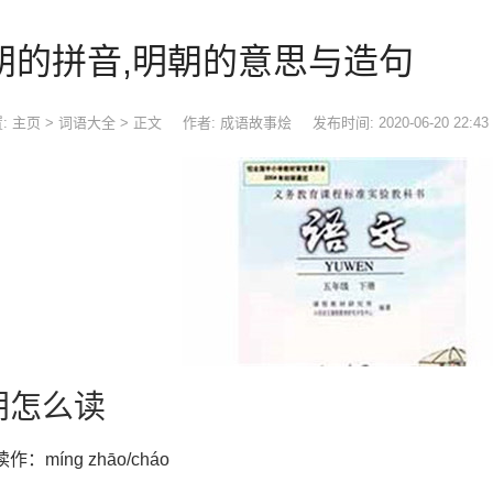
朝的拼音,明朝的意思与造句
:
主页
>
词语大全
> 正文
作者: 成语故事烩
发布时间: 2020-06-20 22:43
朝怎么读
作：míng zhāo/cháo