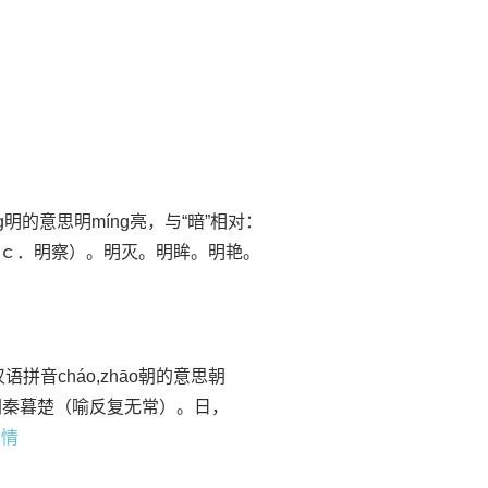
明的意思明míng亮，与“暗”相对：
ｃ．明察）。明灭。明眸。明艳。
语拼音cháo,zhāo朝的意思朝
朝秦暮楚（喻反复无常）。日，
详情