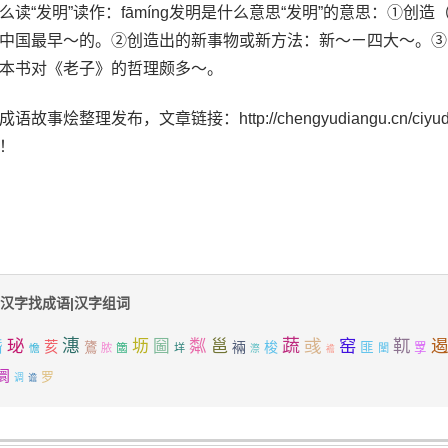
么读“发明”读作：fāmíng发明是什么意思“发明”的意思：①创
中国最早～的。②创造出的新事物或新方法：新～ㄧ四大～。③
本书对《老子》的哲理颇多～。
语故事烩整理发布，文章链接：http://chengyudiangu.cn/ciyudaq
！
汉字找成语|汉字组词
珌
潓
粼
蔬
彧
窑
靰
遏
坜
圙
邕
惛
荄
裲
梭
鷟
匪
簂
罦
憺
脓
垟
闉
漈
襜
阛
罗
调
谵