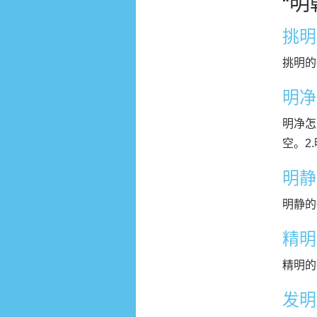
“
挑明
挑明的拼
明净
明净怎
空。2
明静
明静的
精明
精明的
发明