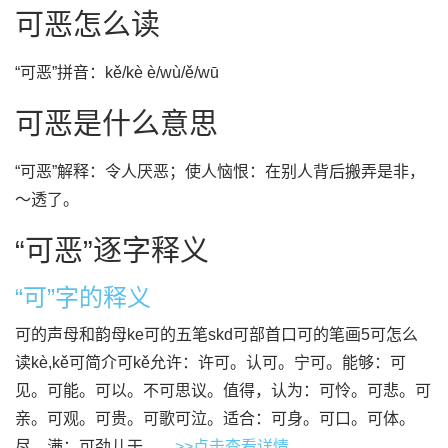
可恶怎么读
“可恶”拼音：kě/kè è/wù/ě/wū
可恶是什么意思
“可恶”解释：令人厌恶；使人恼恨：在别人背后搬弄是非，
～透了。
“可恶”逐字释义
“可”字的释义
可的声母和韵母ke可的五笔skd可部首口可的笔画5可怎么
读kè,kě可简介可kě允许：许可。认可。宁可。能够：可
见。可能。可以。不可思议。值得，认为：可怜。可悲。可
亲。可观。可贵。可歌可泣。适合：可身。可口。可体。
尽，满：可劲儿干。...
>>点击查看详情