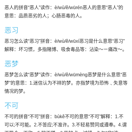
恶人的拼音“恶人”读作：è/wù/ě/wūrén恶人的意思“恶人”的
意思：品质恶劣的人；心肠恶毒的人。
恶习
恶习怎么读“恶习”拼音：è/wù/ě/wūxí恶习是什么意思“恶习”
解释：坏习惯，多指赌博、吸食毒品等：沾染～ㄧ痛改～。
恶梦
恶梦怎么读“恶梦”读作：è/wù/ě/wūmèng恶梦是什么意思“恶
梦”的意思：1.迷信认为不祥的梦。亦指梦境为恐怖﹑失意等
情况的梦。
不可
不可的拼音“不可”拼音：bùkě不可的意思“不可”解释：1.不
可以;不可能。2.不答应;不准许。3.不轻易赞同或遵奉。4.谓