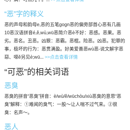
“恶”字的释义
恶的声母和韵母e,恶的五笔gogn恶的偏旁部首心恶有几画
10恶汉语拼音é,ě,wù,wū恶简介恶è不好：恶感。恶果。恶
劣。恶名。丑恶。凶狠：恶霸。恶棍。险恶。凶恶。犯罪的
事，极坏的行为：恶贯满盈。好美爱善恶wù恶-说文解字恶
惡、噁ě另见è;wū...
>>点击查看详情
“可恶”的相关词语
恶臭
恶臭的拼音“恶臭”拼音：è/wù/ě/wūchòu/xiù恶臭的意思“恶
臭”解释：①难闻的臭气：一股～让人喘不过气来。②很
臭：名声～。
恶人