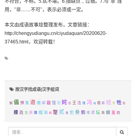
不符合，不称。5.犹不堪。6.指缺点﹑过错。7.与"非"连
用，"非……不可"，表示必须或一定。
本文由成语故事烩整理发布，文章链接：
http://chengyudiangu.cn/ciyudaquan/20200620-
37465.html，欢迎转载！
按汉字找成语|汉字组词
儡
遒
姹
冯
班
牲
瘗
趿
愎
王
预
簋
鄚
冱
恋
搉
捂
魆
荮
贫
弪
陡
峿
贰
蹩
叁
齉
毳
蝮
鹘
愈
坛
蜩
茏
民
骟
諰
趋
蕰
踱
暵
集
堁
竭
鵟