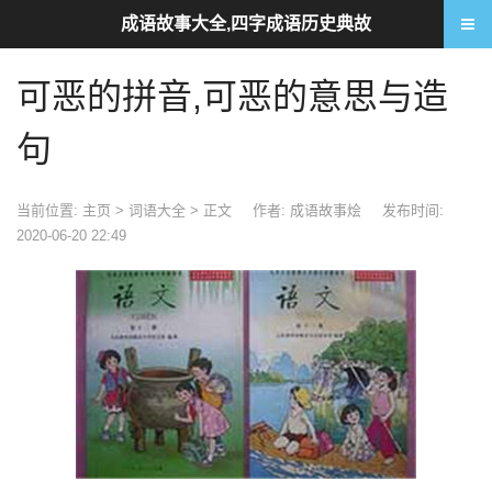
成语故事大全,四字成语历史典故
可恶的拼音,可恶的意思与造
句
当前位置:
主页
>
词语大全
> 正文
作者: 成语故事烩
发布时间:
2020-06-20 22:49