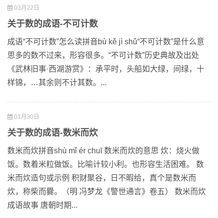
03月22日
关于数的成语-不可计数
成语“不可计数”怎么读拼音bù kě jì shǔ“不可计数”是什么意
思多的数不过来，形容很多。“不可计数”历史典故及出处
《武林旧事·西湖游赏》：承平时，头船如大绿，间绿，十
样锦，…其余则不计其数。...
01月30日
关于数的成语-数米而炊
数米而炊拼音shù mǐ ér chuī 数米而炊的意思 炊：烧火做
饭。数着米粒做饭。比喻计较小利。也形容生活困难。 数
米而炊造句或示例 积财聚谷，日不暇给，真个是数米而
炊，称柴而爨。（明 冯梦龙《警世通言》卷五） 数米而炊
成语故事 唐朝时期...