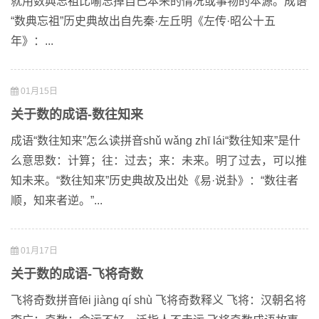
就用数典忘祖比喻忘掉自己本来的情况或事物的本源。成语
“数典忘祖”历史典故出自先秦·左丘明《左传·昭公十五
年》：...
01月15日
关于数的成语-数往知来
成语“数往知来”怎么读拼音shǔ wǎng zhī lái“数往知来”是什
么意思数：计算；往：过去；来：未来。明了过去，可以推
知未来。“数往知来”历史典故及出处《易·说卦》：“数往者
顺，知来者逆。”...
01月17日
关于数的成语-飞将奇数
飞将奇数拼音fēi jiàng qí shù 飞将奇数释义 飞将：汉朝名将