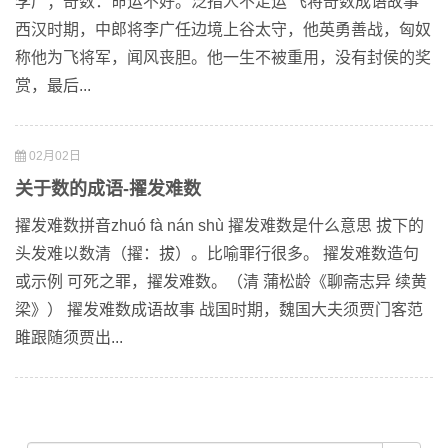
李广；奇数：命运不好。泛指人不走运 飞将奇数成语故事
西汉时期，中郎将李广任边境上谷太守，他英勇善战，匈奴
称他为飞将军，闻风丧胆。他一生不被重用，没有封侯的奖
赏，最后...
02月02日
关于数的成语-擢发难数
擢发难数拼音zhuó fà nán shù 擢发难数是什么意思 拔下的
头发难以数清（擢：拔）。比喻罪行很多。 擢发难数造句
或示例 可死之罪，擢发难数。（清 蒲松龄《聊斋志异 续黄
梁》） 擢发难数成语故事 战国时期，魏国大夫须贾门客范
雎跟随须贾出...