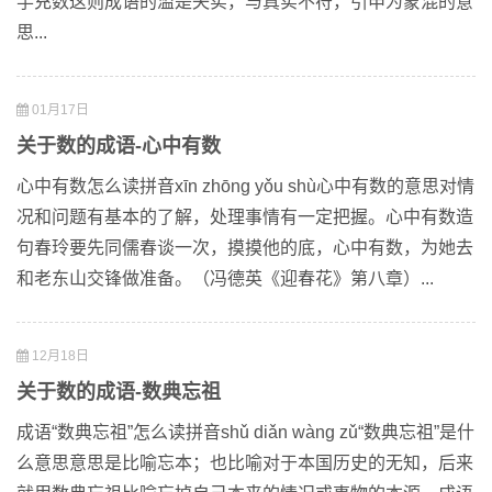
竽充数这则成语的滥是失实，与真实不符，引申为蒙混的意
思...
01月17日
关于数的成语-心中有数
心中有数怎么读拼音xīn zhōng yǒu shù心中有数的意思对情
况和问题有基本的了解，处理事情有一定把握。心中有数造
句春玲要先同儒春谈一次，摸摸他的底，心中有数，为她去
和老东山交锋做准备。（冯德英《迎春花》第八章）...
12月18日
关于数的成语-数典忘祖
成语“数典忘祖”怎么读拼音shǔ diǎn wàng zǔ“数典忘祖”是什
么意思意思是比喻忘本；也比喻对于本国历史的无知，后来