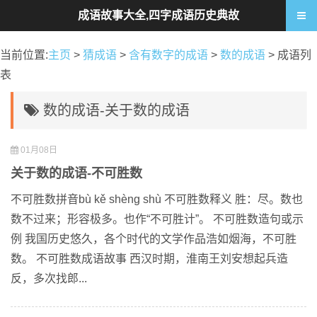
成语故事大全,四字成语历史典故
当前位置:
主页
>
猜成语
>
含有数字的成语
>
数的成语
> 成语列
表
数的成语-关于数的成语
01月08日
关于数的成语-不可胜数
不可胜数拼音bù kě shèng shù 不可胜数释义 胜：尽。数也
数不过来；形容极多。也作“不可胜计”。 不可胜数造句或示
例 我国历史悠久，各个时代的文学作品浩如烟海，不可胜
数。 不可胜数成语故事 西汉时期，淮南王刘安想起兵造
反，多次找郎...