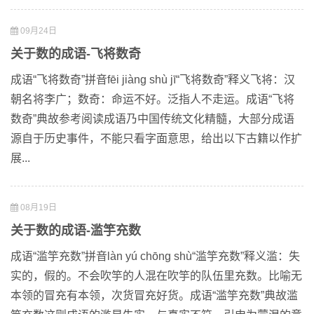
09月24日
关于数的成语-飞将数奇
成语“飞将数奇”拼音fēi jiàng shù jī“飞将数奇”释义飞将：汉
朝名将李广；数奇：命运不好。泛指人不走运。成语“飞将
数奇”典故参考阅读成语乃中国传统文化精髓，大部分成语
源自于历史事件，不能只看字面意思，给出以下古籍以作扩
展...
08月19日
关于数的成语-滥竽充数
成语“滥竽充数”拼音làn yú chōng shù“滥竽充数”释义滥：失
实的，假的。不会吹竽的人混在吹竽的队伍里充数。比喻无
本领的冒充有本领，次货冒充好货。成语“滥竽充数”典故滥