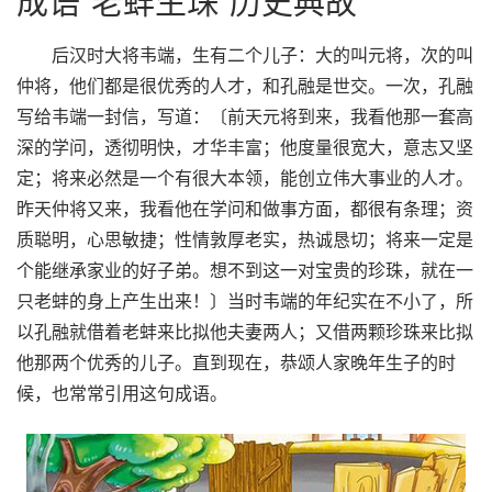
成语“老蚌生珠”历史典故
后汉时大将韦端，生有二个儿子：大的叫元将，次的叫
仲将，他们都是很优秀的人才，和孔融是世交。一次，孔融
写给韦端一封信，写道：〔前天元将到来，我看他那一套高
深的学问，透彻明快，才华丰富；他度量很宽大，意志又坚
定；将来必然是一个有很大本领，能创立伟大事业的人才。
昨天仲将又来，我看他在学问和做事方面，都很有条理；资
质聪明，心思敏捷；性情敦厚老实，热诚恳切；将来一定是
个能继承家业的好子弟。想不到这一对宝贵的珍珠，就在一
只老蚌的身上产生出来！〕当时韦端的年纪实在不小了，所
以孔融就借着老蚌来比拟他夫妻两人；又借两颗珍珠来比拟
他那两个优秀的儿子。直到现在，恭颂人家晚年生子的时
候，也常常引用这句成语。