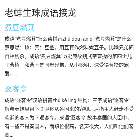
老蚌生珠成语接龙
煮豆燃萁
成语“煮豆燃萁”怎么读拼音zhǔ dòu rán qí“煮豆燃萁”是什么
意思燃：烧；萁：豆茎。用豆萁作燃料煮豆子。比喻兄弟间
自相残杀。成语“煮豆燃萁”历史典故魏武帝曹操的第四个儿
子曹植，和曹丕是同母兄弟，从小聪明，深受得曹操的宠
爱。...
逐客令
成语“逐客令”汉语拼音zhú kè lìng 结构：三字成语“逐客令”
解释秦始皇曾下令驱逐从各国来的客卿。后指主人赶走不受
欢迎的客人为下逐客令。成语“逐客令”故事秦国的大臣中，
有一些不是秦国人，而职位很高，名声很大，人们叫他们客
卿...