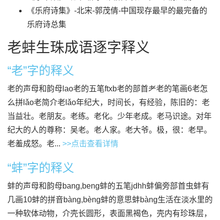
《乐府诗集》-北宋-郭茂倩-中国现存最早的最完备的
乐府诗总集
老蚌生珠成语逐字释义
“老”字的释义
老的声母和韵母lao老的五笔ftxb老的部首耂老的笔画6老怎
么拼lǎo老简介老lǎo年纪大，时间长，有经验，陈旧的：老
当益壮。老朋友。老练。老化。少年老成。老马识途。对年
纪大的人的尊称：吴老。老人家。老大爷。极，很：老早。
老羞成怒。老...
>>点击查看详情
“蚌”字的释义
蚌的声母和韵母bang,beng蚌的五笔jdhh蚌偏旁部首虫蚌有
几画10蚌的拼音bàng,bèng蚌的意思蚌bàng生活在淡水里的
一种软体动物，介壳长圆形，表面黑褐色，壳内有珍珠层，