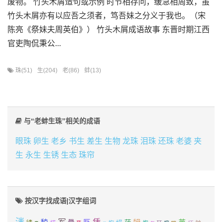
废物。 竹头木屑造句或示例 时节相存问，缓急相周致，虽
竹头木屑亦有以应吾之须者，笃吾妹之分义于我也。（宋
陈亮《祭妹夫周英伯》） 竹头木屑成语故事 东晋时期江西
官吏陶侃秉公...
珠(51)
生(204)
老(86)
蚌(13)
与“老蚌生珠”相关的成语
眼珠
卵生
老乡
书生
差生
生物
龙珠
泪珠
还珠
老婆
夹
生
永生
生锈
生态
珠帘
按汉字找成语|汉字组词