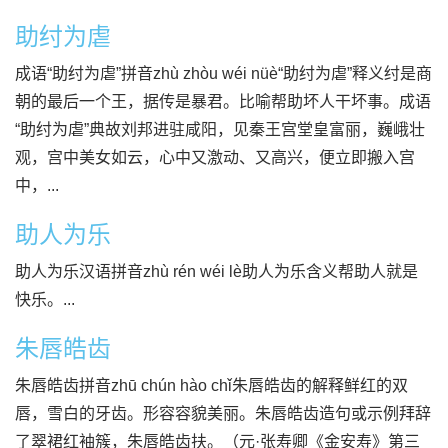
助纣为虐
成语“助纣为虐”拼音zhù zhòu wéi nüè“助纣为虐”释义纣是商
朝的最后一个王，据传是暴君。比喻帮助坏人干坏事。成语
“助纣为虐”典故刘邦进驻咸阳，见秦王宫堂皇富丽，巍峨壮
观，宫中美女如云，心中又激动、又高兴，便立即搬入宫
中，...
助人为乐
助人为乐汉语拼音zhù rén wéi lè助人为乐含义帮助人就是
快乐。...
朱唇皓齿
朱唇皓齿拼音zhū chún hào chǐ朱唇皓齿的解释鲜红的双
唇，雪白的牙齿。形容容貌美丽。朱唇皓齿造句或示例拜辞
了翠裙红袖簇，朱唇皓齿扶。（元·张寿卿《金安寿》第三