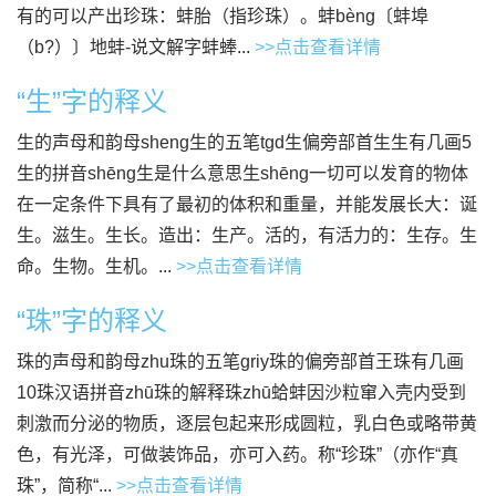
有的可以产出珍珠：蚌胎（指珍珠）。蚌bèng〔蚌埠
（b?）〕地蚌-说文解字蚌蜯...
>>点击查看详情
“生”字的释义
生的声母和韵母sheng生的五笔tgd生偏旁部首生生有几画5
生的拼音shēng生是什么意思生shēng一切可以发育的物体
在一定条件下具有了最初的体积和重量，并能发展长大：诞
生。滋生。生长。造出：生产。活的，有活力的：生存。生
命。生物。生机。...
>>点击查看详情
“珠”字的释义
珠的声母和韵母zhu珠的五笔griy珠的偏旁部首王珠有几画
10珠汉语拼音zhū珠的解释珠zhū蛤蚌因沙粒窜入壳内受到
刺激而分泌的物质，逐层包起来形成圆粒，乳白色或略带黄
色，有光泽，可做装饰品，亦可入药。称“珍珠”（亦作“真
珠”，简称“...
>>点击查看详情