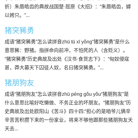
折）朱唇皓齿的典故战国楚·屈原《大招》：“朱唇皓齿，嫭
以姱只。”...
猪突豨勇
成语“猪突豨勇”怎么读拼音zhū tū xī yǒng“猪突豨勇”是什么
意思豨：野猪。指拼命向前冲，不怕死的人（含贬义）。
“猪突豨勇”历史典故及出处《汉书·食货志下》：“匈奴侵寇
甚，莽大募天下囚徒人奴，名曰猪突豨勇。”...
猪朋狗友
成语“猪朋狗友”怎么读拼音zhū péng gǒu yǒu“猪朋狗友”是
什么意思比喻好吃懒做、不务正业的坏朋友。“猪朋狗友”历
史典故及出处欧阳山《苦斗》四十四:“担心的是咱爷儿俩辛
辛苦苦积攒下来的一份家业，将来不够他跟那些猪朋狗友天
天去...