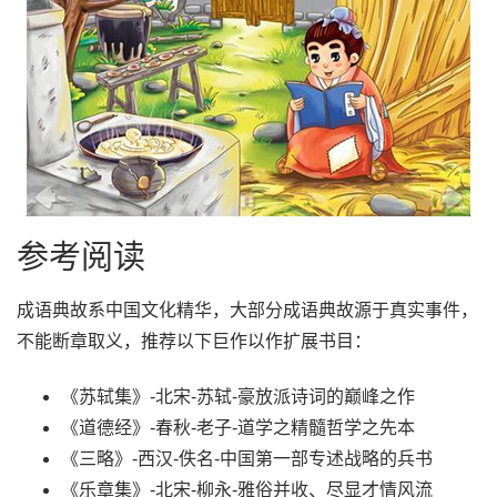
参考阅读
成语典故系中国文化精华，大部分成语典故源于真实事件，
不能断章取义，推荐以下巨作以作扩展书目：
《苏轼集》-北宋-苏轼-豪放派诗词的巅峰之作
《道德经》-春秋-老子-道学之精髓哲学之先本
《三略》-西汉-佚名-中国第一部专述战略的兵书
《乐章集》-北宋-柳永-雅俗并收、尽显才情风流