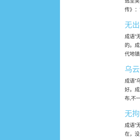
逃至吴
传》：
无出
成语“
的。成
代地镇
乌云
成语“
好。成
布,不
无拘
成语“
在，没