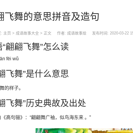
翩飞舞的意思拼音及造句
:
主页
>
成语故事大全
> 正文
作者: 成语故事烩
发布时间: 2020-03-22 1
语“翩翩飞舞”怎么读
ān fēi wǔ
翩翩飞舞”是什么意思
舞的样子。
翩翩飞舞”历史典故及出处
白《高句骊》：“翩翩舞广袖，似鸟海东来 。”