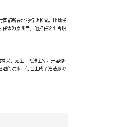
兆尹，古时国都所在地的行政长官。比喻任
敞被任命为京兆尹。他担任这个官职
脸上的神采；无主：无法主宰。形容恐
了滔滔的洪水，使世上成了浩浩渺渺