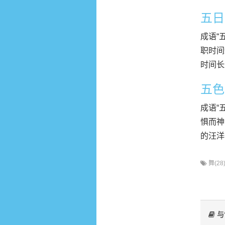
五日
成语“
职时间
时间长
五色
成语“
惧而神
的汪洋
舞(28
与