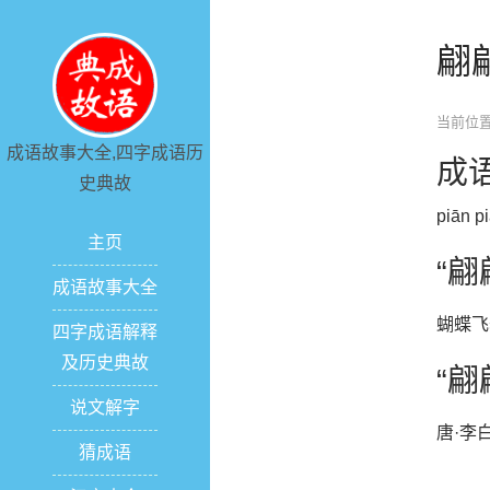
翩
当前位置
成语故事大全,四字成语历
成
史典故
piān pi
主页
“
成语故事大全
蝴蝶飞
四字成语解释
及历史典故
“
说文解字
唐·李
猜成语