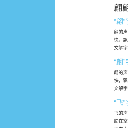
翩
“翩
翩的声
快，飘
文解字
“翩
翩的声
快，飘
文解字
“飞
飞的声
膀在空