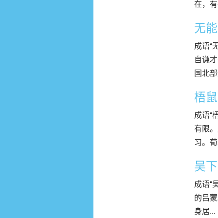
在，有甚
无能
成语“
自谦才
国北部
梧鼠
成语“
有限。
习。荀
吴下
成语“
的吕蒙
身居...