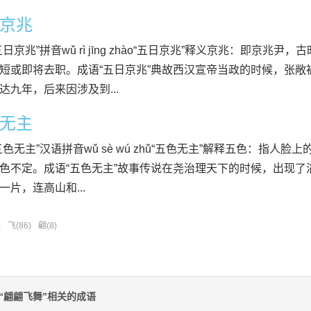
京兆
五日京兆”拼音wǔ rì jīng zhào“五日京兆”释义京兆：即京
短或即将去职。成语“五日京兆”典故西汉宣帝当政的时候，张
达九年，后来因涉及到...
无主
五色无主”汉语拼音wǔ sè wú zhǔ“五色无主”解释五色：指人
色不定。成语“五色无主”故事传说在尧治理天下的时候，出现
一片，连高山和...
)
飞(86)
翩(8)
“翩翩飞舞”相关的成语