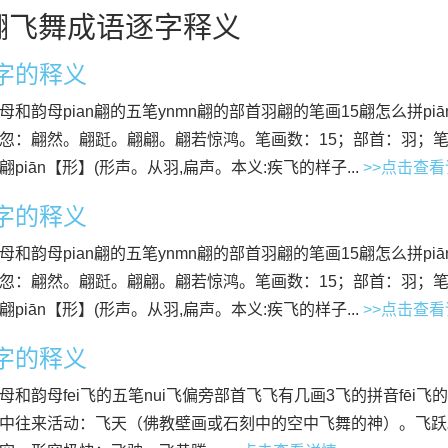
翩飞舞成语逐字释义
”字的释义
母和韵母pian翩的五笔ynmn翩的部首羽翩的笔画15翩怎么拼piā
忽：翩然。翩跹。翩翩。翩若惊鸿。笔画数：15；部首：羽；笔顺编号：
翩piān【形】(形声。从羽,扁声。本义:疾飞的样子...
>>点击查
”字的释义
母和韵母pian翩的五笔ynmn翩的部首羽翩的笔画15翩怎么拼piā
忽：翩然。翩跹。翩翩。翩若惊鸿。笔画数：15；部首：羽；笔顺编号：
翩piān【形】(形声。从羽,扁声。本义:疾飞的样子...
>>点击查
”字的释义
母和韵母fei飞的五笔nui飞偏旁部首飞飞有几画3飞的拼音fēi飞
中往来活动：飞天（佛教壁画或石刻中的空中飞舞的神）。飞跃