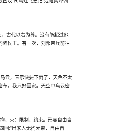
故西汉·司马迁《史记·范睢蔡泽列
；右：上，古代以右为尊。没有能超过他
姓的诸侯王。有一次，刘邦带兵前往
天都是乌云，表示快要下雨了，天色不太
云密布，我只好回家。天空中乌云密
什么意思拘、束：限制、约束。形容自由自
四回:“出家人无拘无束，自由自