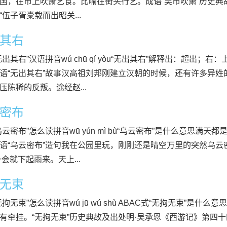
国，在市上吹箫乞食。比喻在街头行乞。成语“吴市吹箫”历史典
“伍子胥橐载而出昭关...
其右
无出其右”汉语拼音wú chū qí yòu“无出其右”解释出：超出
语“无出其右”故事汉高祖刘邦刚建立汉朝的时候，还有许多异
压陈稀的反叛。途经赵...
密布
乌云密布”怎么读拼音wū yún mì bù“乌云密布”是什么意思满
语“乌云密布”造句我在公园里玩，刚刚还是晴空万里的突然乌
一会就下起雨来。天上...
无束
无拘无束”怎么读拼音wú jū wú shù ABAC式“无拘无束”是
有牵挂。“无拘无束”历史典故及出处明·吴承恩《西游记》第四十