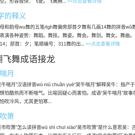
空。形容极快：飞驶。飞黄腾...
>>点击查看详情
”字的释义
母和韵母wu舞的五笔rlgh舞偏旁部首夕舞有几画14舞的拼音w
表演各种姿势：舞蹈。舞技。舞姿。舞会。舞剑。舞女。舞曲。
14；部首：夕；笔顺编号：311舞的出...
>>点击查看详情
翩飞舞成语接龙
喘月
吴牛喘月”汉语拼音wú niú chuǎn yuè“吴牛喘月”解释吴牛
惧怕酷热而不断喘气。比喻因疑心而害怕。成语“吴牛喘月”故
怕吹冷风，尤其更怕寒...
吹箫
吴市吹箫”怎么读拼音wú shì chuī xiāo“吴市吹箫”是什么意