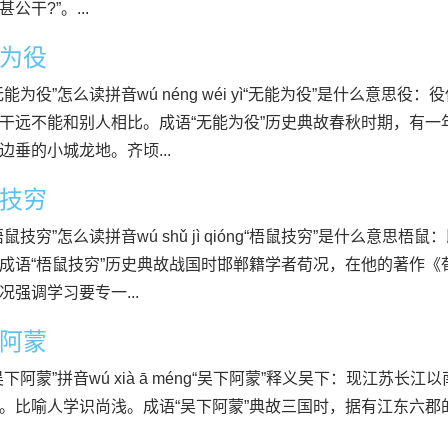
公干?”。...
为役
无能为役”怎么读拼音wú néng wéi yì“无能为役”是什么意
干远不能和别人相比。成语“无能为役”历史典故春秋时期，有
边垂的小城龙地。齐顷...
技穷
梧鼠技穷”怎么读拼音wú shǔ jì qióng“梧鼠技穷”是什么意思
成语“梧鼠技穷”历史典故战国时邯郸籍学者荀况，在他的著作《
况强调学习要专一...
阿蒙
吴下阿蒙”拼音wú xià ā méng“吴下阿蒙”释义吴下：现江苏
。比喻人学识尚浅。成语“吴下阿蒙”典故三国时，据有江东六