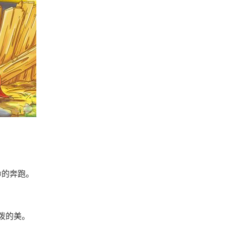
命的奔跑。
活泼的美。