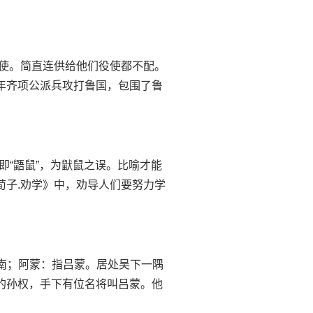
思役：役使。简直连供给他们役使都不配。
一年齐项公派兵攻打鲁国，包围了鲁
梧鼠：即“鼯鼠”，为鼣鼠之误。比喻才能
荀子.劝学》中，劝导人们要努力学
长江以南；阿蒙：指吕蒙。居处吴下一隅
郡的孙权，手下有位名将叫吕蒙。他