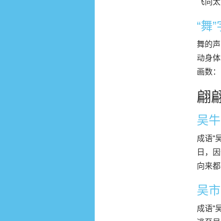
飞向太
“舞
舞的声
动身体
画数：
翩
吴牛
成语“
日，因
向来都
吴市
成语“