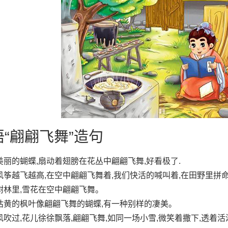
语“翩翩飞舞”造句
美丽的蝴蝶,扇动着翅膀在花丛中翩翩飞舞,好看极了.
风筝越飞越高,在空中翩翩飞舞着,我们快活的喊叫着,在田野里拼
树林里,雪花在空中翩翩飞舞。
枯黄的枫叶像翩翩飞舞的蝴蝶,有一种别样的凄美。
风吹过,花儿徐徐飘落,翩翩飞舞,如同一场小雪,微笑着撒下,透着