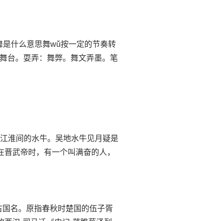
ǔ舞是什么意思舞wǔ按一定的节奏转
舞台。耍弄：舞弊。舞文弄墨。笔
：指产于江淮间的水牛。吴地水牛见月疑是
事在晋武帝时，有一个叫满奋的人，
思吴：古国名。原指春秋时楚国的伍子胥