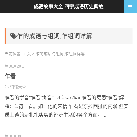
成语故事大全,四字成语历史典故
乍的成语与组词,乍组词详解
当前位置:
主页
> 乍的成语与组词,乍组词详解
06月20日
乍看
词语大全
乍看的拼音“乍看”拼音：zhàkàn/kān乍看的意思“乍看”解
释：1.初一看。如：他的来信,乍看是东拉西扯的闲聊,但实
质上谈的是扎扎实实的经济生活的各个方面。...
06月09日