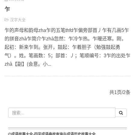
乍
汉字大全
乍的声母和韵母zha乍的五笔thfd乍偏旁部首丿乍有几画5乍
的拼音zhà乍简介乍zhà忽然：乍冷乍热。乍暧还寒。刚，
起初：新来乍到。张开，鼓起：乍着胆子（勉强鼓起勇
气）。姓。笔画数：5；部首：丿；笔顺编号：3乍的出处乍
zhà【副】(会意。小...
共1页/2条
成语故事大全-四字成语典故查询与成语历史故事大全