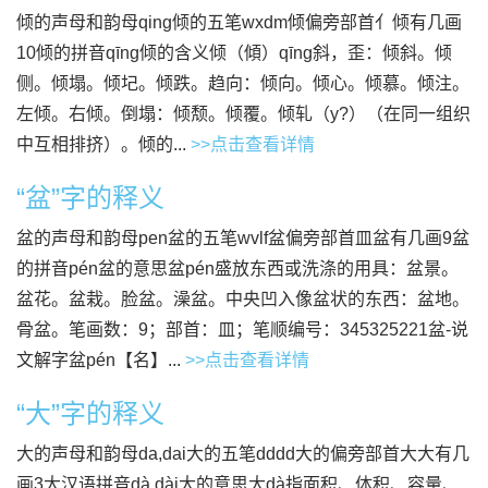
倾的声母和韵母qing倾的五笔wxdm倾偏旁部首亻倾有几画
10倾的拼音qīng倾的含义倾（傾）qīng斜，歪：倾斜。倾
侧。倾塌。倾圮。倾跌。趋向：倾向。倾心。倾慕。倾注。
左倾。右倾。倒塌：倾颓。倾覆。倾轧（y?）（在同一组织
中互相排挤）。倾的...
>>点击查看详情
“盆”字的释义
盆的声母和韵母pen盆的五笔wvlf盆偏旁部首皿盆有几画9盆
的拼音pén盆的意思盆pén盛放东西或洗涤的用具：盆景。
盆花。盆栽。脸盆。澡盆。中央凹入像盆状的东西：盆地。
骨盆。笔画数：9；部首：皿；笔顺编号：345325221盆-说
文解字盆pén【名】...
>>点击查看详情
“大”字的释义
大的声母和韵母da,dai大的五笔dddd大的偏旁部首大大有几
画3大汉语拼音dà,dài大的意思大dà指面积、体积、容量、