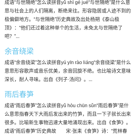
成语“与世隔绝”怎么读拼音yǔ shì gé jué“与世隔绝”是什么意
思与社会上的人们隔离，断绝来往。形容隐居或人迹不到的
极偏僻地方。“与世隔绝”历史典故及出处杨朔《泰山极
顶》：“他们还过着这种单个的生活，未免太与世隔绝了
吧？”...
余音绕梁
成语“余音绕梁”怎么读拼音yú yīn rào liáng“余音绕梁”是什么
意思形容歌声或音乐优美，余音回旋不绝。也比喻诗文意味
深长，耐人寻味。出自《列子·汤问》。...
雨后春笋
成语“雨后春笋”怎么读拼音yǔ hòu chūn sǔn“雨后春笋”是什
么意思指春天下大雨后发出来的竹笋，而且一下子就长出来
很多。比喻新生事物迅速大量地涌现出来。出自《食笋》。
成语“雨后春笋”历史典故 宋·张耒《食笋》诗：“荒林春