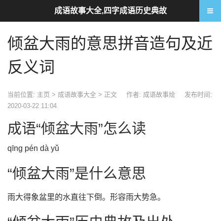
成语故事大全,四字成语历史典故
倾盆大雨的意思拼音造句及近
反义词
当前位置:
主页
>
成语故事大全
> 正文
作者: 成语故事烩
发布时间:
2020-03-22 11:04
成语“倾盆大雨”怎么读
qīng pén dà yǔ
“倾盆大雨”是什么意思
雨大得象盆里的水直往下倒。形容雨大势急。