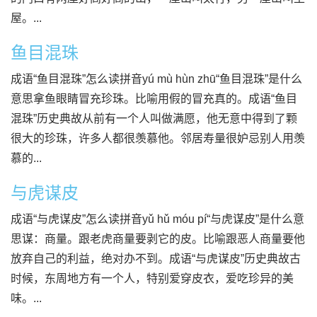
屋。...
鱼目混珠
成语“鱼目混珠”怎么读拼音yú mù hùn zhū“鱼目混珠”是什么
意思拿鱼眼睛冒充珍珠。比喻用假的冒充真的。成语“鱼目
混珠”历史典故从前有一个人叫做满愿，他无意中得到了颗
很大的珍珠，许多人都很羡慕他。邻居寿量很妒忌别人用羡
慕的...
与虎谋皮
成语“与虎谋皮”怎么读拼音yǔ hǔ móu pí“与虎谋皮”是什么意
思谋：商量。跟老虎商量要剥它的皮。比喻跟恶人商量要他
放弃自己的利益，绝对办不到。成语“与虎谋皮”历史典故古
时候，东周地方有一个人，特别爱穿皮衣，爱吃珍异的美
味。...