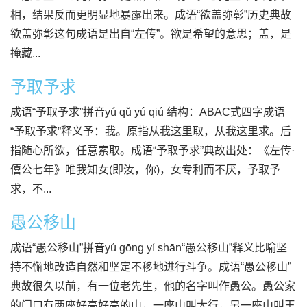
相，结果反而更明显地暴露出来。成语“欲盖弥彰”历史典故
欲盖弥彰这句成语是出自“左传”。欲是希望的意思；盖，是
掩藏...
予取予求
成语“予取予求”拼音yú qǔ yú qiú 结构：ABAC式四字成语
“予取予求”释义予：我。原指从我这里取，从我这里求。后
指随心所欲，任意索取。成语“予取予求”典故出处：《左传·
僖公七年》唯我知女(即汝，你)，女专利而不厌，予取予
求，不...
愚公移山
成语“愚公移山”拼音yú gōng yí shān“愚公移山”释义比喻坚
持不懈地改造自然和坚定不移地进行斗争。成语“愚公移山”
典故很久以前，有一位老先生，他的名字叫作愚公。愚公家
的门口有两座好高好高的山，一座山叫太行，另一座山叫王