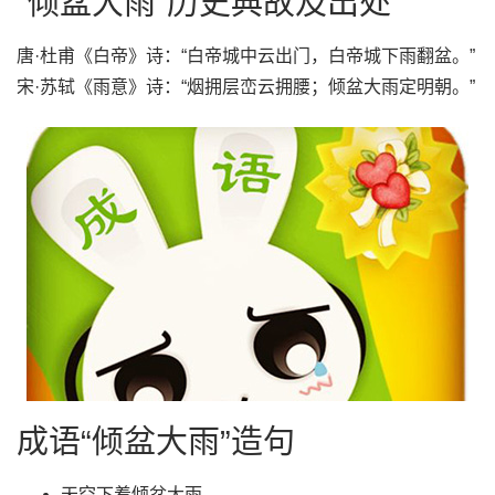
“倾盆大雨”历史典故及出处
唐·杜甫《白帝》诗：“白帝城中云出门，白帝城下雨翻盆。”
宋·苏轼《雨意》诗：“烟拥层峦云拥腰；倾盆大雨定明朝。”
成语“倾盆大雨”造句
天空下着倾盆大雨。