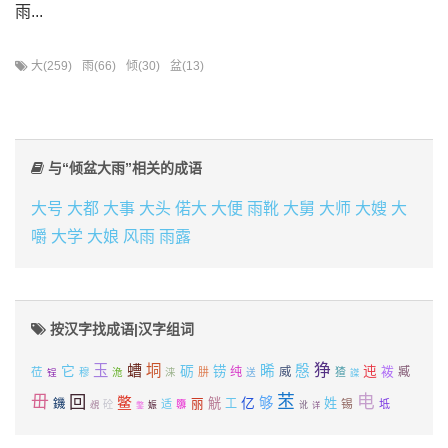
雨...
大(259)
雨(66)
倾(30)
盆(13)
与“倾盆大雨”相关的成语
大号
大都
大事
大头
偌大
大便
雨靴
大舅
大师
大嫂
大
嚼
大学
大娘
风雨
雨露
按汉字找成语|汉字组词
狰
玉
螬
垌
它
晞
慇
迍
砺
铹
袯
纯
威
臧
莅
洈
涞
肼
猹
锃
穆
送
謋
毌
回
苤
电
鳖
够
觥
亿
姓
鐖
丽
工
锡
适
隳
坻
砼
覕
娠
讹
详
鐅