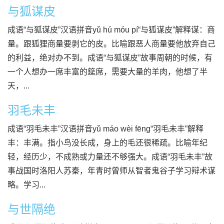
与狐谋皮
成语“与狐谋皮”汉语拼音yǔ hú móu pí“与狐谋皮”解释谋：商
量。跟狐狸商量要剥它的皮。比喻跟恶人商量要他放弃自己
的利益，绝对办不到。成语“与狐谋皮”故事周朝的时候，有
一个人想办一席丰富的筵席，需要大量的羊肉，他想了半
天，...
羽毛未丰
成语“羽毛未丰”汉语拼音yǔ máo wèi fēng“羽毛未丰”解释
丰：丰满。指小鸟没长成，身上的毛还很稀疏。比喻年纪
轻，经历少，不成熟或力量还不够强大。成语“羽毛未丰”故
事战国时洛阳人苏秦，年青时曾师从智者鬼谷子学习辩术谋
略。学习...
与世隔绝