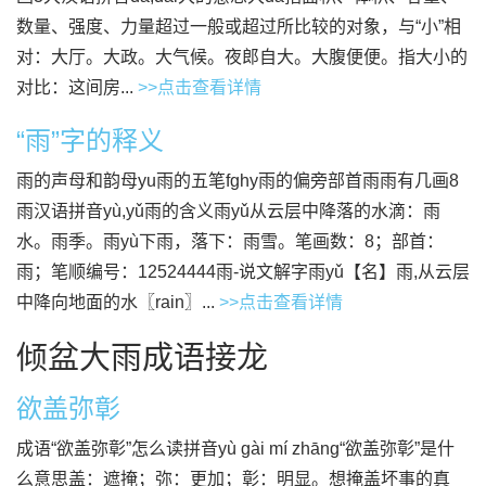
数量、强度、力量超过一般或超过所比较的对象，与“小”相
对：大厅。大政。大气候。夜郎自大。大腹便便。指大小的
对比：这间房...
>>点击查看详情
“雨”字的释义
雨的声母和韵母yu雨的五笔fghy雨的偏旁部首雨雨有几画8
雨汉语拼音yù,yǔ雨的含义雨yǔ从云层中降落的水滴：雨
水。雨季。雨yù下雨，落下：雨雪。笔画数：8；部首：
雨；笔顺编号：12524444雨-说文解字雨yǔ【名】雨,从云层
中降向地面的水〖rain〗...
>>点击查看详情
倾盆大雨成语接龙
欲盖弥彰
成语“欲盖弥彰”怎么读拼音yù gài mí zhāng“欲盖弥彰”是什
么意思盖：遮掩；弥：更加；彰：明显。想掩盖坏事的真