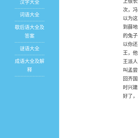
上很长
汉字大全
次，冯
词语大全
以为这
到薛地
歇后语大全及
的兔子
答案
以你还
谜语大全
王，他
成语大全及解
王派人
释
叫孟尝
回齐国
时兴建
好了，