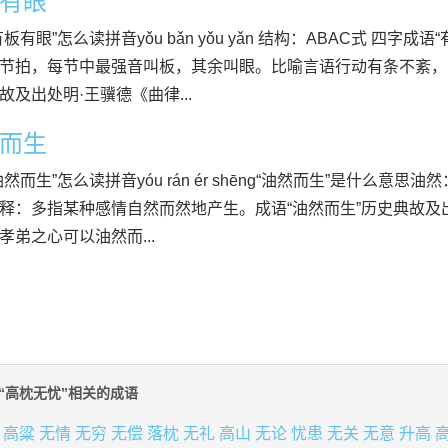
有眼
有板有眼”怎么读拼音yǒu bǎn yǒu yǎn 结构：ABAC式 四
节拍，每节中最强音叫板，其余叫眼。比喻言语行动有条不紊，
故及出处明·王骥德《曲律...
而生
油然而生”怎么读拼音yóu rán ér shēng“油然而生”是什么
释：多指某种感情自然而然地产生。成语“油然而生”历史典故及
孝弟之心可以油然而...
“高枕无忧”相关的成语
高粱
无情
无穷
无偿
落枕
无礼
高山
无论
忧患
无关
无意
升高