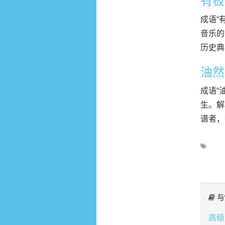
有板
成语“
音乐的
历史典
油然
成语“
生。解
谱者，
与
高级