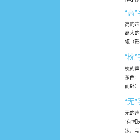
“高
高的声
离大的
瓴（形
“枕
枕的声
东西：
而卧）
“无
无的声
“有”
法，与