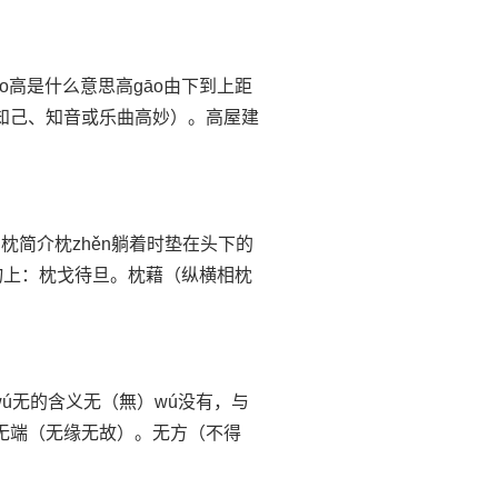
āo高是什么意思高gāo由下到上距
喻知己、知音或乐曲高妙）。高屋建
n枕简介枕zhěn躺着时垫在头下的
物上：枕戈待旦。枕藉（纵横相枕
,wú无的含义无（無）wú没有，与
无端（无缘无故）。无方（不得