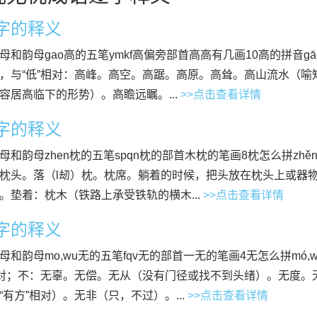
”字的释义
母和韵母gao高的五笔ymkf高偏旁部首高高有几画10高的拼音g
，与“低”相对：高峰。高空。高踞。高原。高耸。高山流水（
容居高临下的形势）。高瞻远瞩。...
>>点击查看详情
”字的释义
母和韵母zhen枕的五笔spqn枕的部首木枕的笔画8枕怎么拼zhě
枕头。落（l刼）枕。枕席。躺着的时候，把头放在枕头上或器
。垫着：枕木（铁路上承受铁轨的横木...
>>点击查看详情
”字的释义
母和韵母mo,wu无的五笔fqv无的部首一无的笔画4无怎么拼mó
相对；不：无辜。无偿。无从（没有门径或找不到头绪）。无度。
“有方”相对）。无非（只，不过）。...
>>点击查看详情