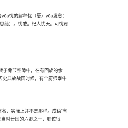
yōu忧的解释忧（憂）yōu发愁：
思绪）。忧戚。杞人忧天。可忧虑
刀刃运转于骨节空隙中，在有回旋的余
”历史典故战国时候，有个厨师宰牛
思光有空名，实际上并不是那样。成语“有
是当时晋国的六卿之一，职位很