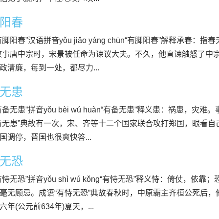
阳春
有脚阳春”汉语拼音yǒu jiǎo yáng chūn“有脚阳春”解释承
故事唐中宗时，宋景被任命为谏议大夫。不久，他直谏触怒了中
政清廉，每到一处，都尽力...
无患
有备无患”拼音yǒu bèi wú huàn“有备无患”释义患：祸患，
备无患”典故有一次，宋、齐等十二个国家联合攻打郑国，眼看
国调停，晋国也很爽快答...
无恐
有恃无恐”拼音yǒu shì wú kǒng“有恃无恐”释义恃：倚仗，
毫无顾忌。成语“有恃无恐”典故春秋时，中原霸主齐桓公死后
年(公元前634年)夏天，...