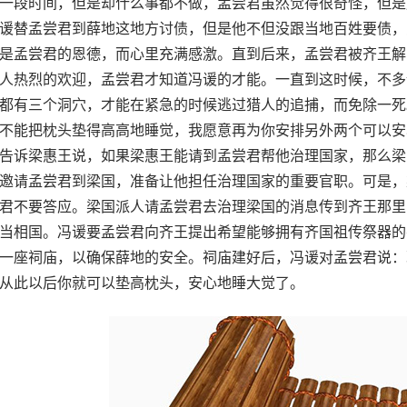
一段时间，但是却什么事都不做，孟尝君虽然觉得很奇怪，但是
谖替孟尝君到薛地这地方讨债，但是他不但没跟当地百姓要债，
是孟尝君的恩德，而心里充满感激。直到后来，孟尝君被齐王解
人热烈的欢迎，孟尝君才知道冯谖的才能。一直到这时候，不多
都有三个洞穴，才能在紧急的时候逃过猎人的追捕，而免除一死
不能把枕头垫得高高地睡觉，我愿意再为你安排另外两个可以安
告诉梁惠王说，如果梁惠王能请到孟尝君帮他治理国家，那么梁
邀请孟尝君到梁国，准备让他担任治理国家的重要官职。可是，
君不要答应。梁国派人请孟尝君去治理梁国的消息传到齐王那里
当相国。冯谖要孟尝君向齐王提出希望能够拥有齐国祖传祭器的
一座祠庙，以确保薛地的安全。祠庙建好后，冯谖对孟尝君说：
从此以后你就可以垫高枕头，安心地睡大觉了。