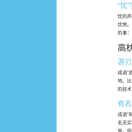
“忧
忧的声
忧愤。
的事：
高
游刃
成语“
地。比
的技术
有名
成语“
名无实
高。但