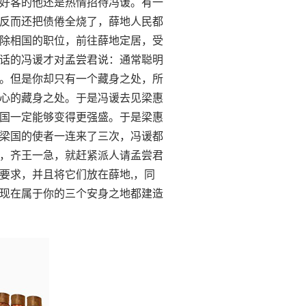
好客的他还是热情招待冯谖。有一
反而还把债倦全烧了，薛地人民都
除相国的职位，前往薛地定居，受
话的冯谖才对孟尝君说：通常聪明
。但是你却只有一个藏身之处，所
心的藏身之处。于是冯谖去见梁惠
国一定能够变得更强盛。于是梁惠
梁国的使者一连来了三次，冯谖都
，齐王一急，就赶紧派人请孟尝君
要求，并且将它们放在薛地,，同
现在属于你的三个安身之地都建造