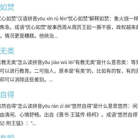
如焚
忧心如焚”汉语拼音yōu xīn rú fén“忧心如焚”解释如焚：象
焦急。成语“忧心如焚”故事西周从周厉王起一撅不振，政权越来
，情况更是糟糕。他统治...
无类
有教无类”怎么读拼音yǒu jiào wú lèi“有教无类”是什么意
可以进行教育。二可指人，原本是“有类”的，比如有的智，有
却可以消除这些差别。...
自得
悠然自得”怎么读拼音yōu rán zì dé“悠然自得”是什么意思
由清闲、心情舒畅。出自《晋书·王猛传·杨柯》。成语“悠然自得
·附王猛》：“...