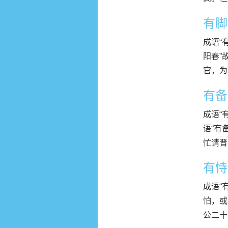
有脚
成语“
阳春”
官，为
有备
成语“
语“有
忙请晋
有恃
成语“
怕，或
公二十六