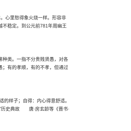
火烧一样。心里愁得象火烧一样。形容非
越不稳定。到公元前781年周幽王
思类：等第种类。一指不分贵贱贤愚，对各
的愚；有的孝顺，有的不孝，但通过
悠然：闲适的样子；自得：内心得意舒适。
”历史典故 唐·房玄龄等《晋书·