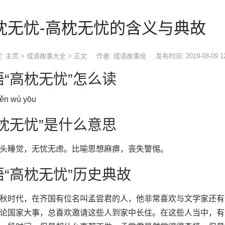
枕无忧-高枕无忧的含义与典故
:
主页
>
成语故事大全
> 正文
作者: 成语故事烩
发布时间: 2019-08-09 1
语“高枕无忧”怎么读
ěn wú yōu
高枕无忧”是什么意思
头睡觉，无忧无虑。比喻思想麻痹，丧失警惕。
语“高枕无忧”历史典故
时代，在齐国有位名叫孟尝君的人，他非常喜欢与文学家还有
论国家大事，总喜欢邀请这些人到家中长住。在这些人当中，有