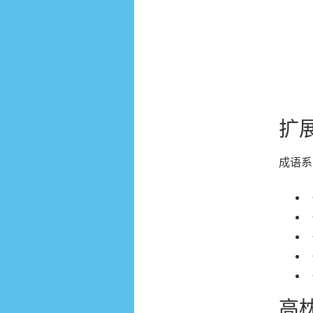
扩
成语系
高