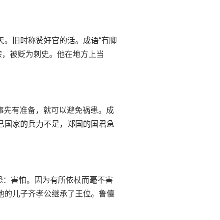
春：指春天。旧时称赞好官的话。成语“有脚
宗，被贬为刺史。他在地方上当
灾难。事先有准备，就可以避免祸患。成
自己国家的兵力不足，郑国的国君急
依靠；恐：害怕。因为有所依杖而毫不害
，他的儿子齐孝公继承了王位。鲁僖