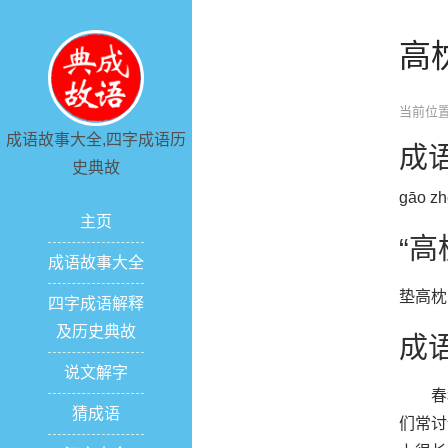
高
当前位置
成语故事大全,四字成语历
成
史典故
gāo zh
主页
“
成语故事大全
垫高枕
四字成语解释
及历史典故
成
说文解字
春秋
猜成语
们常讨