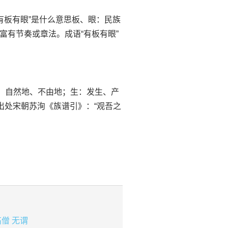
字成语“有板有眼”是什么意思板、眼：民族
富有节奏或章法。成语“有板有眼”
意思油然：自然地、不由地；生：发生、产
出处宋朝苏洵《族谱引》：“观吾之
高僧
无谓