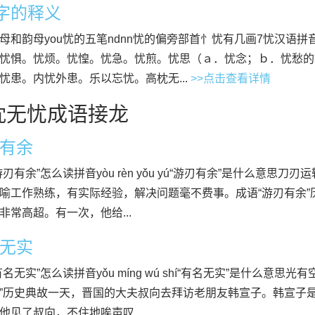
”字的释义
母和韵母you忧的五笔ndnn忧的偏旁部首忄忧有几画7忧汉语拼音
忧惧。忧烦。忧惶。忧急。忧煎。忧思（ａ．忧念；ｂ．忧愁的
忧患。内忧外患。乐以忘忧。高枕无...
>>点击查看详情
枕无忧成语接龙
有余
游刃有余”怎么读拼音yòu rèn yǒu yú“游刃有余”是什么意思
喻工作熟练，有实际经验，解决问题毫不费事。成语“游刃有余
非常高超。有一次，他给...
无实
有名无实”怎么读拼音yǒu míng wú shí“有名无实”是什么意
”历史典故一天，晋国的大夫叔向去拜访老朋友韩宣子。韩宣子
他见了叔向，不住地唉声叹...