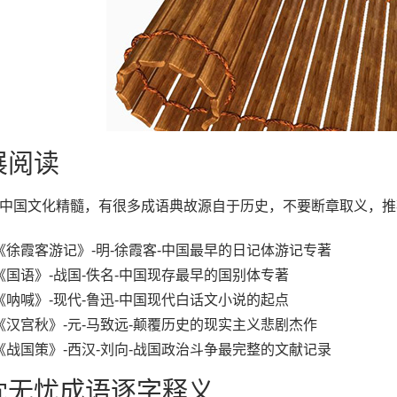
展阅读
中国文化精髓，有很多成语典故源自于历史，不要断章取义，推
《徐霞客游记》-明-徐霞客-中国最早的日记体游记专著
《国语》-战国-佚名-中国现存最早的国别体专著
《呐喊》-现代-鲁迅-中国现代白话文小说的起点
《汉宫秋》-元-马致远-颠覆历史的现实主义悲剧杰作
《战国策》-西汉-刘向-战国政治斗争最完整的文献记录
枕无忧成语逐字释义