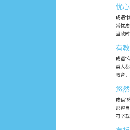
忧心
成语“
常忧虑
当政时
有教
成语“
类人都
教育，
悠然
成语“
形容自
苻坚载记