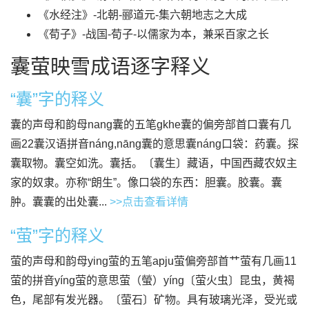
《水经注》-北朝-郦道元-集六朝地志之大成
《荀子》-战国-荀子-以儒家为本，兼采百家之长
囊萤映雪成语逐字释义
“囊”字的释义
囊的声母和韵母nang囊的五笔gkhe囊的偏旁部首口囊有几
画22囊汉语拼音náng,nāng囊的意思囊náng口袋：药囊。探
囊取物。囊空如洗。囊括。〔囊生〕藏语，中国西藏农奴主
家的奴隶。亦称“朗生”。像口袋的东西：胆囊。胶囊。囊
肿。囊囊的出处囊...
>>点击查看详情
“萤”字的释义
萤的声母和韵母ying萤的五笔apju萤偏旁部首艹萤有几画11
萤的拼音yíng萤的意思萤（螢）yíng〔萤火虫〕昆虫，黄褐
色，尾部有发光器。〔萤石〕矿物。具有玻璃光泽，受光或