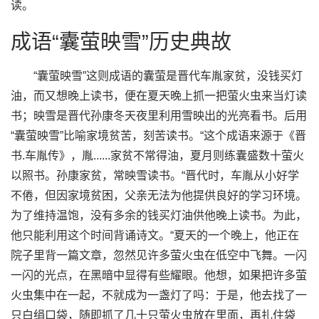
读。
成语“囊萤映雪”历史典故
“囊萤映雪”这则成语的囊萤是晋代车胤家贫，没钱买灯
油，而又想晚上读书，便在夏天晚上抓一把萤火虫来当灯读
书；映雪是晋代孙康冬天夜里利用雪映出的光亮看书。后用
“囊萤映雪”比喻家境贫苦，刻苦读书。“这个成语来源于《晋
书.车胤传》，胤......家贫不常得油，夏月则练囊盛数十萤火
以照书。孙康家贫，常映雪读书。“晋代时，车胤从小好学
不倦，但因家境贫困，父亲无法为他提供良好的学习环境。
为了维持温饱，没有多余的钱买灯油供他晚上读书。为此，
他只能利用这个时间背诵诗文。“夏天的一个晚上，他正在
院子里背一篇文章，忽然见许多萤火虫在低空中飞舞。一闪
一闪的光点，在黑暗中显得有些耀眼。他想，如果把许多萤
火虫集中在一起，不就成为一盏灯了吗：于是，他去找了一
只白绢口袋，随即抓了几十只萤火虫放在里面，再扎住袋