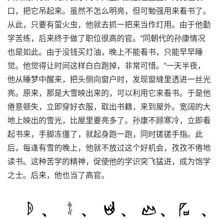
口，把它吊起来。虽然不怎么明亮，但可勉强用来看书了。
从此，只要有萤火虫，他就去抓一把来当作灯用。由于他勤
学苦练，后来终于做了职位很高的官。“同朝代的孙康情况
也是如此。由于没钱买灯油，晚上不能看书，只能早早睡
觉。他觉得让时间这样白白跑掉，非常可惜。“一天半夜，
他从睡梦中醒来，把头侧向窗户时，发现窗缝里透进一丝光
亮。原来，那是大雪映出来的，可以利用它来看书。于是他
倦意顿失，立即穿好衣服，取出书籍，来到屋外。宽阔的大
地上映出的雪光，比屋里要亮多了。孙康不顾寒冷，立即看
起书来，手脚冻僵了，就起身跑一跑，同时搓搓手指。此
后，每逢有雪的晚上，他就不放过这个好机会，孜孜不倦地
读书。这种苦学的精神，促使他的学识突飞猛进，成为饱学
之士。后来，他也当了高官。