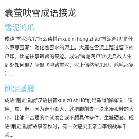
囊萤映雪成语接龙
雪泥鸿爪
成语“雪泥鸿爪”怎么读拼音xuě ní hóng zhǎo“雪泥鸿爪”是什
么意思雪泥：融化着雪水的泥土。大雁在雪泥上踏过留下的
爪印。比喻往事遗留的痕迹。成语“雪泥鸿爪”历史典故人生
到处知何似？应似飞鸿踏雪泥；泥上偶然留爪印，鸿毛那复
计...
削足适履
成语“削足适履”汉语拼音xuē zú shì lǚ“削足适履”解释适：适
应；履：鞋。因为鞋小脚大，就把脚削去一块来凑和鞋的大
小。比喻不合理的牵就凑合或不顾具体条件，生搬硬套。成
语“削足适履”故事春秋时，有一次楚灵王亲自率领战车千
乘...