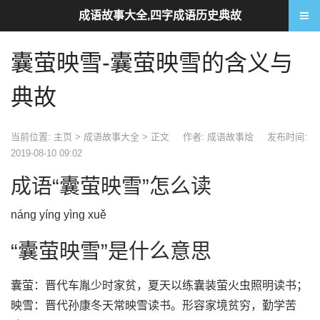
成语故事大全,四字成语历史典故
囊萤映雪-囊萤映雪的含义与
典故
当前位置:
主页
>
成语故事大全
> 正文
作者: 成语故事烩
发布时间:
2019-08-10 09:02
成语“囊萤映雪”怎么读
náng yíng yìng xuě
“囊萤映雪”是什么意思
囊萤：晋代车胤少时家贫，夏天以练囊装萤火虫照明读书；
映雪：晋代孙康冬天常映雪读书。形容家境贫穷，勤学苦