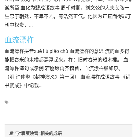
诚所至 血化为碧成语故事 周朝时期，刘文公的大夫苌弘一
生忠于朝廷，不卑不亢，有浩然正气。他因为正直而得罪了
朝中权贵，...
血流漂杵
血流漂杵拼音xuè liú piāo chǔ 血流漂杵的意思 流的血多得
能把舂米的木棰都漂浮起来。杵：旧时舂米的短木棰。 血
流漂杵造句或示例 若崩厥角齐稽首，血流漂杵脂如泉。
（明 许仲琳《封神演义》第一回） 血流漂杵成语故事 《尚
书武成》中记载...
与“囊萤映雪”相关的成语