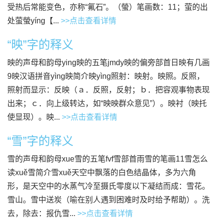
受热后常能变色，亦称“氟石”。（螢）笔画数：11；萤的出
处萤螢yíng【...
>>点击查看详情
“映”字的释义
映的声母和韵母ying映的五笔jmdy映的偏旁部首日映有几画
9映汉语拼音yìng映简介映yìng照射：映射。映照。反照，
照射而显示：反映（ａ．反照，反射；ｂ．把容观事物表现
出来；ｃ．向上级转达，如“映映群众意见”）。映衬（映托
使显现）。映...
>>点击查看详情
“雪”字的释义
雪的声母和韵母xue雪的五笔fvf雪部首雨雪的笔画11雪怎么
读xuě雪简介雪xuě天空中飘落的白色结晶体，多为六角
形，是天空中的水蒸气冷至摄氏零度以下凝结而成：雪花。
雪山。雪中送炭（喻在别人遇到困难时及时给予帮助）。洗
去，除去：报仇雪...
>>点击查看详情