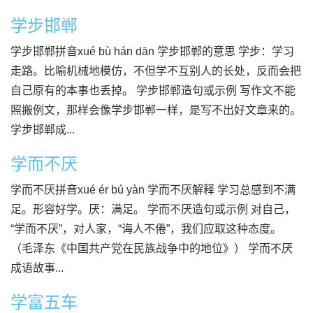
学步邯郸
学步邯郸拼音xué bù hán dān 学步邯郸的意思 学步：学习
走路。比喻机械地模仿，不但学不互别人的长处，反而会把
自己原有的本事也丢掉。 学步邯郸造句或示例 写作文不能
照搬例文，那样会像学步邯郸一样，是写不出好文章来的。
学步邯郸成...
学而不厌
学而不厌拼音xué ér bú yàn 学而不厌解释 学习总感到不满
足。形容好学。厌：满足。 学而不厌造句或示例 对自己，
“学而不厌”，对人家，“诲人不倦”，我们应取这种态度。
（毛泽东《中国共产党在民族战争中的地位》） 学而不厌
成语故事...
学富五车