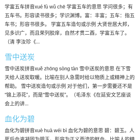
学富五车拼音xué fù wǔ chē 学富五车的意思 学问很多；有
五车书。形容读书很多；学识渊博。富：丰富；五车：指五
车书；形容书很多。 学富五车造句或示例 大贤世居大邦，
见多识广，而且荣列胶庠，自然才贯二酉，学富五车了。
（清 李汝珍《...
雪中送炭
雪中送炭拼音xuě zhōng sòng tàn 雪中送炭的意思 在下雪
天给人送炭取暖。比喻在别人急需时给以物质上或精神上的
帮助。 雪中送炭造句或示例 对于他们，第一步需要还不是
“锦上添花”，而是“雪中送炭”。（毛泽东《在延安文艺座谈
会上的讲...
血化为碧
血化为碧拼音xuè huà wéi bì 血化为碧的意思 碧：碧玉。人
死后血液凝固为碧玉。形容为正义而流的鲜血。比喻人的精