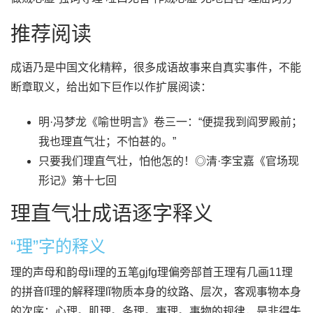
推荐阅读
成语乃是中国文化精粹，很多成语故事来自真实事件，不能
断章取义，给出如下巨作以作扩展阅读：
明·冯梦龙《喻世明言》卷三一：“便提我到阎罗殿前；
我也理直气壮；不怕甚的。”
只要我们理直气壮，怕他怎的！◎清·李宝嘉《官场现
形记》第十七回
理直气壮成语逐字释义
“理”字的释义
理的声母和韵母li理的五笔gjfg理偏旁部首王理有几画11理
的拼音lǐ理的解释理lǐ物质本身的纹路、层次，客观事物本身
的次序：心理。肌理。条理。事理。事物的规律，是非得失