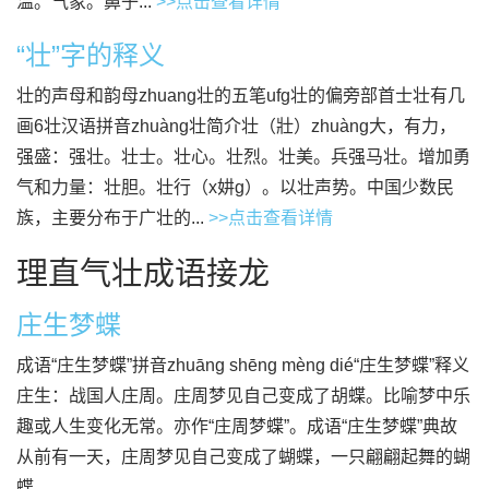
温。气象。鼻子...
>>点击查看详情
“壮”字的释义
壮的声母和韵母zhuang壮的五笔ufg壮的偏旁部首士壮有几
画6壮汉语拼音zhuàng壮简介壮（壯）zhuàng大，有力，
强盛：强壮。壮士。壮心。壮烈。壮美。兵强马壮。增加勇
气和力量：壮胆。壮行（x妌g）。以壮声势。中国少数民
族，主要分布于广壮的...
>>点击查看详情
理直气壮成语接龙
庄生梦蝶
成语“庄生梦蝶”拼音zhuāng shēng mèng dié“庄生梦蝶”释义
庄生：战国人庄周。庄周梦见自己变成了胡蝶。比喻梦中乐
趣或人生变化无常。亦作“庄周梦蝶”。成语“庄生梦蝶”典故
从前有一天，庄周梦见自己变成了蝴蝶，一只翩翩起舞的蝴
蝶。...