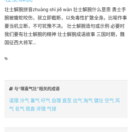
壮士解腕拼音zhuàng shì jiě wàn 壮士解腕什么意思 勇士手
腕被蝮蛇咬伤，就立即截断，以免毒性扩散全身。比喻作事
要当机立断，不可犹豫不决。 壮士解腕造句或示例 必要时
我们要有壮士解腕的精神 壮士解腕成语故事 三国时期，魏
国征西大将军...
与“理直气壮”相关的成语
道理
冷气
暑气
吁气
自理
直至
出气
淘气
健壮
空气
风
气
名气
简直
评理
气球