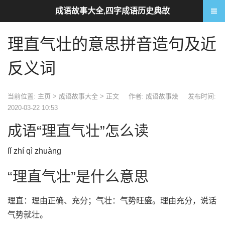
成语故事大全,四字成语历史典故
理直气壮的意思拼音造句及近
反义词
当前位置:
主页
>
成语故事大全
> 正文
作者: 成语故事烩
发布时间:
2020-03-22 10:53
成语“理直气壮”怎么读
lǐ zhí qì zhuàng
“理直气壮”是什么意思
理直：理由正确、充分；气壮：气势旺盛。理由充分，说话
气势就壮。