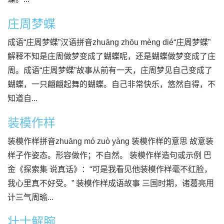
庄周梦蝶
成语“庄周梦蝶”汉语拼音zhuāng zhōu mèng dié“庄周梦蝶”
解释不知是庄周做梦变成了蝴蝶呢，还是蝴蝶做梦变成了庄
周。成语“庄周梦蝶”故事从前有一天，庄周梦见自己变成了
蝴蝶，一只翩翩起舞的蝴蝶。自己非常快乐，悠然自得，不
知道自...
装模作样
装模作样拼音zhuāng mó zuò yàng 装模作样的意思 故意装
样子作姿态。形容做作；不自然。 装模作样造句或示例 巴
金《探索集 说真话》：“可是我看见他装模作样毫不红脸，
我心里真不好受。” 装模作样成语故事 三国时期，诸葛亮用
计三气周瑜...
壮士解腕