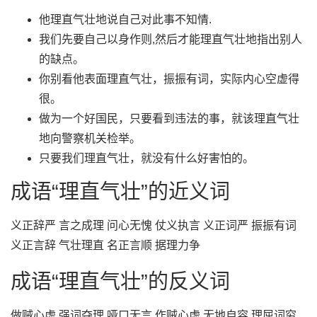
他理直气壮地说自己对此事不知情.
我们先要自己以身作则,然后才能理直气壮地指出别人
的缺点。
你别看他表面理直气壮，振振有词，实际内心空虚得
很。
做为一个好国民，只要看到违法的事，就该理直气壮
地向警察机关检举。
只要我们理直气壮，就没有什么好害怕的。
成语“理直气壮”的近义词
义正辞严 言之成理 问心无愧 仗义执言 义正词严 振振有词
义正言辞 气壮理直 名正言顺 据理力争
成语“理直气壮”的反义词
做贼心虚 强词夺理 哑口无言 作贼心虚 无地自容 理屈词穷