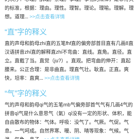
的标准，根据：理由。理性。理智。理论。理喻。理解。理
想。道理...
>>点击查看详情
“直”字的释义
直的声母和韵母zhi直的五笔fhf直的偏旁部首目直有几画8直
汉语拼音zhí直的解释直zhí不弯曲：直线。直角。直径。直
立。直截了当。直觉（ju?）。直观。把弯曲的伸开：直起
腰来。公正合理：是非曲直。理直气壮。耿直。正直。爽
快，坦率：直爽...
>>点击查看详情
“气”字的释义
气的声母和韵母qi气的五笔rnb气偏旁部首气气有几画4气的
拼音qì气是什么意思气（氣）qì没有一定的形状、体积，能
自由散布的物体：气体。呼吸：没气了。气厥。气促。气
息。一气呵成。自然界寒、暧、阴、晴等现象：气候。气