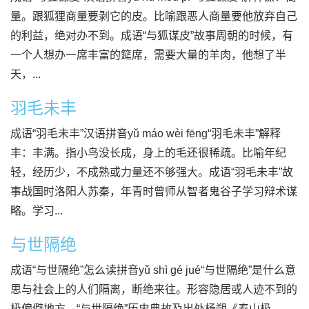
量。跟狐狸商量要剥它的皮。比喻跟恶人商量要他放弃自己
的利益，绝对办不到。成语“与狐谋皮”故事周朝的时候，有
一个人想办一席丰富的筵席，需要大量的羊肉，他想了半
天，...
羽毛未丰
成语“羽毛未丰”汉语拼音yǔ máo wèi fēng“羽毛未丰”解释
丰：丰满。指小鸟没长成，身上的毛还很稀疏。比喻年纪
轻，经历少，不成熟或力量还不够强大。成语“羽毛未丰”故
事战国时洛阳人苏秦，年青时曾师从智者鬼谷子学习辩术谋
略。学习...
与世隔绝
成语“与世隔绝”怎么读拼音yǔ shì gé jué“与世隔绝”是什么意
思与社会上的人们隔离，断绝来往。形容隐居或人迹不到的
极偏僻地方。“与世隔绝”历史典故及出处杨朔《泰山极