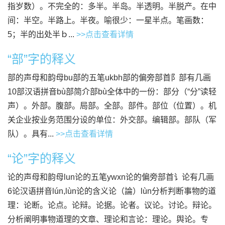
指岁数）。不完全的：多半。半岛。半透明。半脱产。在中
间：半空。半路上。半夜。喻很少：一星半点。笔画数：
5；半的出处半ｂ...
>>点击查看详情
“部”字的释义
部的声母和韵母bu部的五笔ukbh部的偏旁部首阝部有几画
10部汉语拼音bù部简介部bù全体中的一份：部分（“分”读轻
声）。外部。腹部。局部。全部。部件。部位（位置）。机
关企业按业务范围分设的单位：外交部。编辑部。部队（军
队）。具有...
>>点击查看详情
“论”字的释义
论的声母和韵母lun论的五笔ywxn论的偏旁部首讠论有几画
6论汉语拼音lún,lùn论的含义论（論）lùn分析判断事物的道
理：论断。论点。论辩。论据。论者。议论。讨论。辩论。
分析阐明事物道理的文章、理论和言论：理论。舆论。专