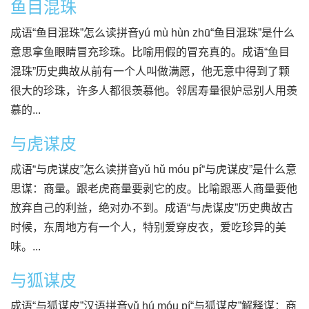
鱼目混珠
成语“鱼目混珠”怎么读拼音yú mù hùn zhū“鱼目混珠”是什么
意思拿鱼眼睛冒充珍珠。比喻用假的冒充真的。成语“鱼目
混珠”历史典故从前有一个人叫做满愿，他无意中得到了颗
很大的珍珠，许多人都很羡慕他。邻居寿量很妒忌别人用羡
慕的...
与虎谋皮
成语“与虎谋皮”怎么读拼音yǔ hǔ móu pí“与虎谋皮”是什么意
思谋：商量。跟老虎商量要剥它的皮。比喻跟恶人商量要他
放弃自己的利益，绝对办不到。成语“与虎谋皮”历史典故古
时候，东周地方有一个人，特别爱穿皮衣，爱吃珍异的美
味。...
与狐谋皮
成语“与狐谋皮”汉语拼音yǔ hú móu pí“与狐谋皮”解释谋：商