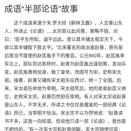
成语“半部论语”故事
这个成语来源于宋.罗大经《鹤林玉露》，人言普山东
人，所读止《论谱》.....太宗尝以此问普，普略不隐，对
曰：“臣平生所知，诚不出此。昔以其半辅太祖定天下，今
欲以其半辅陛下致太平。”北宋著名的政治家赵普，原先是
后周当节度使的赵匡胤手下的推官。公元960年，赵匡胤率
军北上，部队到达陈桥时，赵普为赵匡胤出谋划策，发动兵
变。赵匡胤黄袍加身，做了皇帝，改国号为宋，史称宋太
祖。接着，赵普又辅佐宋太祖东征西讨，统一了全国。后
来，宋太祖任命他为宰相。宋太祖死后，他的弟弟赵匡义继
位，史称宋太宗。赵普仍然担任宰相。有人对宋太宗说赵普
是山东人，不学无术，所读之书仅仅是儒家的一部经典《论
语》而已，当宰相不恰当。宋太宗不以为然地说：“赵普读
书不多，这我一向知道。但说他只读一部《论语》，我也是
不相信的。”有一次宋太宗和赵普闲聊，宋太宗随便问道：