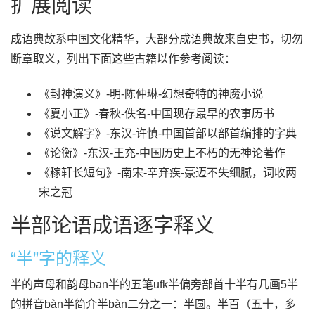
扩展阅读
成语典故系中国文化精华，大部分成语典故来自史书，切勿
断章取义，列出下面这些古籍以作参考阅读：
《封神演义》-明-陈仲琳-幻想奇特的神魔小说
《夏小正》-春秋-佚名-中国现存最早的农事历书
《说文解字》-东汉-许慎-中国首部以部首编排的字典
《论衡》-东汉-王充-中国历史上不朽的无神论著作
《稼轩长短句》-南宋-辛弃疾-豪迈不失细腻，词收两
宋之冠
半部论语成语逐字释义
“半”字的释义
半的声母和韵母ban半的五笔ufk半偏旁部首十半有几画5半
的拼音bàn半简介半bàn二分之一：半圆。半百（五十，多