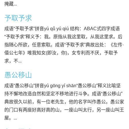
掩藏...
予取予求
成语“予取予求”拼音yú qǔ yú qiú 结构：ABAC式四字成语
“予取予求”释义予：我。原指从我这里取，从我这里求。后
指随心所欲，任意索取。成语“予取予求”典故出处：《左传·
僖公七年》唯我知女(即汝，你)，女专利而不厌，予取予
求，不...
愚公移山
成语“愚公移山”拼音yú gōng yí shān“愚公移山”释义比喻坚
持不懈地改造自然和坚定不移地进行斗争。成语“愚公移山”
典故很久以前，有一位老先生，他的名字叫作愚公。愚公家
的门口有两座好高好高的山，一座山叫太行，另一座山叫王
屋。...