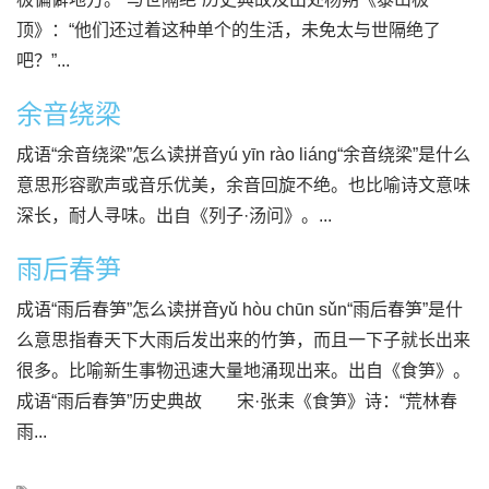
顶》：“他们还过着这种单个的生活，未免太与世隔绝了
吧？”...
余音绕梁
成语“余音绕梁”怎么读拼音yú yīn rào liáng“余音绕梁”是什么
意思形容歌声或音乐优美，余音回旋不绝。也比喻诗文意味
深长，耐人寻味。出自《列子·汤问》。...
雨后春笋
成语“雨后春笋”怎么读拼音yǔ hòu chūn sǔn“雨后春笋”是什
么意思指春天下大雨后发出来的竹笋，而且一下子就长出来
很多。比喻新生事物迅速大量地涌现出来。出自《食笋》。
成语“雨后春笋”历史典故 宋·张耒《食笋》诗：“荒林春
雨...