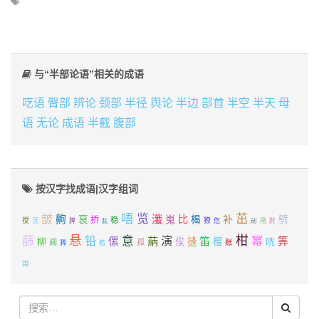
与“半部论语”相关的成语
呓语
臀部
辨论
颈部
半径
舆论
半边
部首
半空
半天
母
语
无论
成语
半截
腹部
按汉字找成语|汉字组词
唔
览
茁
皵
瀸
齁
嵬
比
补
劈
裒
楬
挢
稳
搅
獠
沉
脾
仡
刓
擏
肘
肱
悬
柑
蒒
铅
意
演
幂
蒳
笛
傫
筭
柳
俟
摓
榴
咣
阊
孤
账
狶
袺
凷