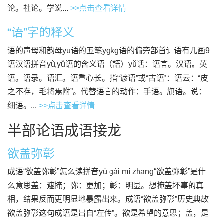
论。社论。学说...
>>点击查看详情
“语”字的释义
语的声母和韵母yu语的五笔ygkg语的偏旁部首讠语有几画9
语汉语拼音yù,yǔ语的含义语（語）yǔ话：语言。汉语。英
语。语录。语汇。语重心长。指“谚语”或“古语”：语云：“皮
之不存，毛将焉附”。代替语言的动作：手语。旗语。说：
细语。...
>>点击查看详情
半部论语成语接龙
欲盖弥彰
成语“欲盖弥彰”怎么读拼音yù gài mí zhāng“欲盖弥彰”是什
么意思盖：遮掩；弥：更加；彰：明显。想掩盖坏事的真
相，结果反而更明显地暴露出来。成语“欲盖弥彰”历史典故
欲盖弥彰这句成语是出自“左传”。欲是希望的意思；盖，是