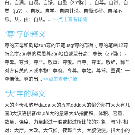
白。自满。自诩。自馁。自重（zh恘g）。自尊。自谦。自
觉（ju?）。自疚。自学。自圆其说。自惭形秽。自强不
息。从，由：自从。...
>>点击查看详情
“尊”字的释义
尊的声母和韵母zun尊的五笔usgf尊的部首寸尊的笔画12尊
怎么拼zūn尊的意思尊zūn地位或辈分高：尊长（zh僴g）。
尊卑。尊贵。尊严。敬重：尊敬。自尊。尊重。敬辞，称与
对方有关的人或事物：尊府。令尊。尊姓。尊驾。量词：一
尊佛像。尊的出...
>>点击查看详情
“大”字的释义
大的声母和韵母da,dai大的五笔dddd大的偏旁部首大大有几
画3大汉语拼音dà,dài大的意思大dà指面积、体积、容量、
数量、强度、力量超过一般或超过所比较的对象，与“小”相
对：大厅。大政。大气候。夜郎自大。大腹便便。指大小的