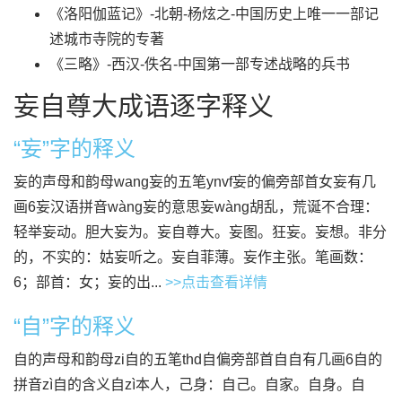
《洛阳伽蓝记》-北朝-杨炫之-中国历史上唯一一部记
述城市寺院的专著
《三略》-西汉-佚名-中国第一部专述战略的兵书
妄自尊大成语逐字释义
“妄”字的释义
妄的声母和韵母wang妄的五笔ynvf妄的偏旁部首女妄有几
画6妄汉语拼音wàng妄的意思妄wàng胡乱，荒诞不合理：
轻举妄动。胆大妄为。妄自尊大。妄图。狂妄。妄想。非分
的，不实的：姑妄听之。妄自菲薄。妄作主张。笔画数：
6；部首：女；妄的出...
>>点击查看详情
“自”字的释义
自的声母和韵母zi自的五笔thd自偏旁部首自自有几画6自的
拼音zì自的含义自zì本人，己身：自己。自家。自身。自