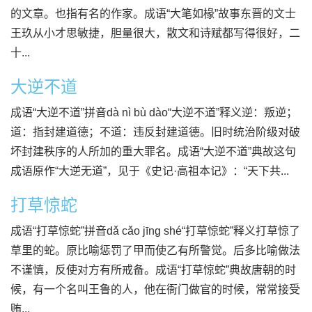
的文章。也指有名的作家。成语“大笔如椽”故事东晋的文士
王玖从小才思敏捷，胆量很大，散文和诗赋都写得很好，二
十...
大逆不道
成语“大逆不道”拼音dà nì bù dào“大逆不道”释义逆：叛逆；
道：指封建道德；不道：违反封建道德。旧时统治阶级对破
坏封建秩序的人所加的重大罪名。成语“大逆不道”典故这句
成语原作“大逆无道”，见于《史记·高祖本记》：“天下共...
打草惊蛇
成语“打草惊蛇”拼音dǎ cǎo jīng shé“打草惊蛇”释义打草惊了
草里的蛇。原比喻惩罚了甲而使乙有所警觉。后多比喻做法
不谨慎，反使对方有所戒备。成语“打草惊蛇”典故唐朝的时
候，有一个名叫王鲁的人，他在衙门做官的时候，常常接受
贿...