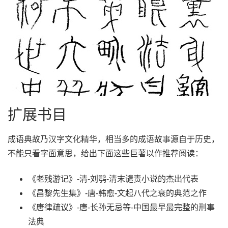
扩展书目
成语典故乃汉字文化精华，相当多的成语故事源自于历史，
不能只看字面意思，给出下面这些巨著以作推荐阅读：
《老残游记》-清-刘鹗-清末谴责小说的杰出代表
《昌黎先生集》-唐-韩愈-文起八代之衰的典范之作
《唐律疏议》-唐-长孙无忌等-中国最早最完整的刑事
法典