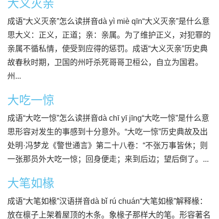
大义灭亲
成语“大义灭亲”怎么读拼音dà yì miè qīn“大义灭亲”是什么意
思大义：正义，正道；亲：亲属。为了维护正义，对犯罪的
亲属不循私情，使受到应得的惩罚。成语“大义灭亲”历史典
故春秋时期，卫国的州吁杀死哥哥卫桓公，自立为国君。
州...
大吃一惊
成语“大吃一惊”怎么读拼音dà chī yī jīng“大吃一惊”是什么意
思形容对发生的事感到十分意外。“大吃一惊”历史典故及出
处明·冯梦龙《警世通言》第二十八卷：“不张万事皆休；则
一张那员外大吃一惊；回身便走；来到后边；望后倒了。...
大笔如椽
成语“大笔如椽”汉语拼音dà bǐ rú chuán“大笔如椽”解释椽：
放在檩子上架着屋顶的木条。象椽子那样大的笔。形容著名