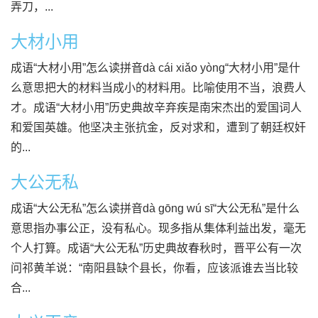
弄刀，...
大材小用
成语“大材小用”怎么读拼音dà cái xiǎo yòng“大材小用”是什
么意思把大的材料当成小的材料用。比喻使用不当，浪费人
才。成语“大材小用”历史典故辛弃疾是南宋杰出的爱国词人
和爱国英雄。他坚决主张抗金，反对求和，遭到了朝廷权奸
的...
大公无私
成语“大公无私”怎么读拼音dà gōng wú sī“大公无私”是什么
意思指办事公正，没有私心。现多指从集体利益出发，毫无
个人打算。成语“大公无私”历史典故春秋时，晋平公有一次
问祁黄羊说：“南阳县缺个县长，你看，应该派谁去当比较
合...