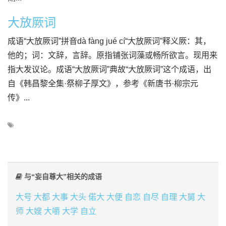
大放厥词
成语“大放厥词”拼音dà fàng jué cí“大放厥词”释义厥：其，
他的；词：文辞，言辞。原指铺张词藻或畅所欲言。现用来
指大发议论。成语“大放厥词”典故“大放厥词”这个成语，出
自《韩昌黎全集·祭柳子厚文》，参考《新唐书·柳宗元
传》...
与“妄自尊大”相关的成语
大号
大都
大事
大头
偌大
大便
自恋
自尽
自理
大舅
大
师
大嫂
大嚼
大学
自立