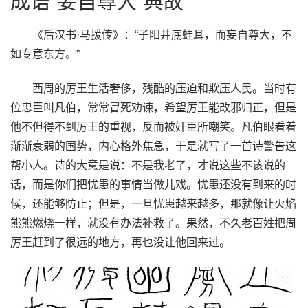
成语“妄自尊大”典故
《后汉书·马援传》：“子阳井底蛙耳，而妄自尊大，不
如专意东方。”
西周的厉王生活奢侈，残酷的压迫和欺压人民。当时有
位忠臣叫凡伯，常常冒死劝谏，希望厉王能改邪归正，但是
他不但得不到厉王的重视，反而被奸臣所嘲笑。凡伯眼看着
渐渐衰弱的国势，内心格外焦急，于是就写了一首诗警告这
帮小人。诗的大意是说：不是我老了，才说这些不该说的
话，而是你们把忧患的事情当做儿戏。忧患还没有到来的时
候，还能够防止；但是，一旦忧患越来越多，那就像让火焰
熊熊燃烧一样，就没有办法补救了。果然，不久老百姓把周
厉王赶到了很远的地方，再也没让他回来过。