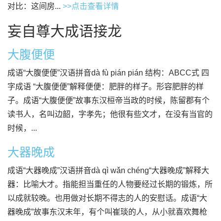
对比：这间房...
>>点击查看详情
妄自尊大成语接龙
大腹便便
成语“大腹便便”汉语拼音dà fù pián pián 结构：ABCC式 四
字成语 “大腹便便”解释便便：肥胖的样子。形容肥胖的样
子。成语“大腹便便”故事东汉桓帝当政的时候，陈留郡有个
读书人，名叫边韶，字孝先；他很有些文才，在没有当官的
时候，...
大器晚成
成语“大器晚成”汉语拼音dà qì wǎn chéng“大器晚成”解释大
器：比喻大才。指能担当重任的人物要经过长期的锻炼，所
以成就较晚。也用做对长期不得志的人的安慰话。成语“大
器晚成”故事东汉末年，有个叫崔琰的人，从小就喜欢舞枪