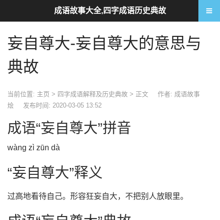
成语故事大全,四字成语历史典故
妄自尊大-妄自尊大的意思与
典故
当前位置:
主页
>
四字成语解释及历史典故
> 正文
作者: 成语故事
烩
发布时间: 2020-03-05 13:52
成语“妄自尊大”拼音
wàng zì zūn dà
“妄自尊大”释义
过高地看待自己。形容狂妄自大，不把别人放眼里。