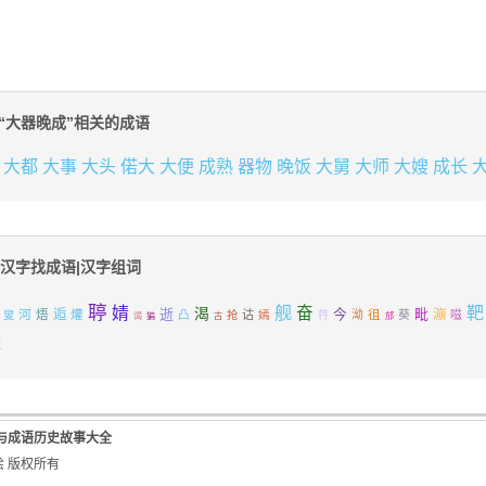
“大器晚成”相关的成语
大都
大事
大头
偌大
大便
成熟
器物
晚饭
大舅
大师
大嫂
成长
汉字找成语|汉字组词
聤
舰
靶
婧
奋
渴
逝
毗
河
焐
逅
今
徂
漰
爟
凸
诂
嫣
泑
葵
嗞
叟
抢
荇
谒
猵
古
邡
髀
与成语历史故事大全
故事烩 版权所有