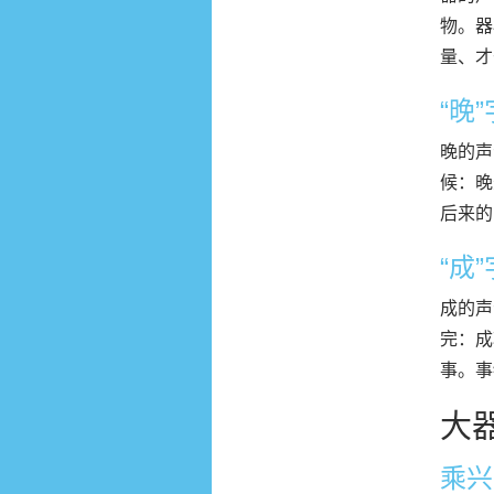
物。器
量、才
“晚
晚的声
候：晚
后来的
“成
成的声
完：成
事。事
大
乘兴