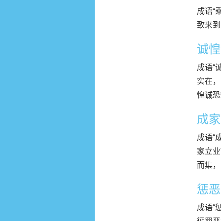
成语“
致来到
诚惶
成语“诚
实在，
惶诚恐
成家
成语“
家立业
而集，
惩恶
成语“