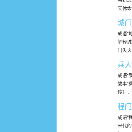
惩罚恶
天休命
城门
成语“城
解释城
门失火
乘人
成语“
故事“
传》，
程门
成语“
宋代的