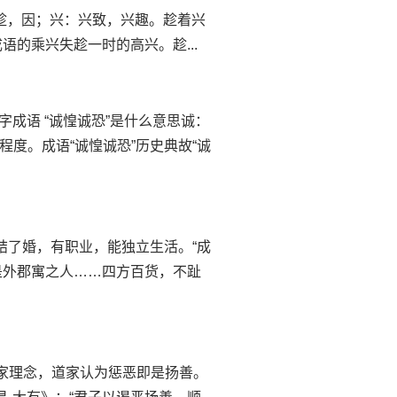
意思乘：趁，因；兴：兴致，兴趣。趁着兴
语的乘兴失趁一时的高兴。趁...
C式四字成语 “诚惶诚恐”是什么意思诚：
度。成语“诚惶诚恐”历史典故“诚
思指男的结了婚，有职业，能独立生活。“成
多是外郡寓之人……四方百货，不趾
么意思道家理念，道家认为惩恶即是扬善。