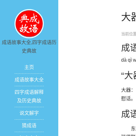
大
当前位置
成语故事大全,四字成语历
成
史典故
dà qì 
主页
“大
成语故事大全
大器：
四字成语解释
慰话。
及历史典故
成
说文解字
猜成语
东汉