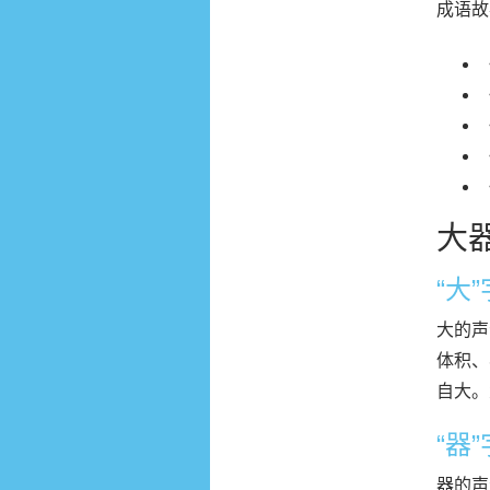
成语故
大
“大
大的声
体积、
自大。
“器
器的声