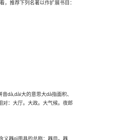
看，推荐下列名著以作扩展书目：
音dà,dài大的意思大dà指面积、
”相对：大厅。大政。大气候。夜郎
的含义器qì用具的总称：器皿。器