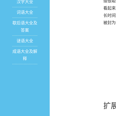
琰很聪
汉字大全
看起来
词语大全
长时间
被封为
歇后语大全及
答案
谜语大全
成语大全及解
释
扩