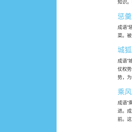
知识。
惩羹
成语“
菜。被
城狐
成语“
仗权势
势，为
乘风
成语“
进。成
前。这