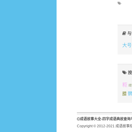
与
大号
按
粔
绁
腊
成语故事大全-四字成语典故查询
Copyright © 2012-2021 成语