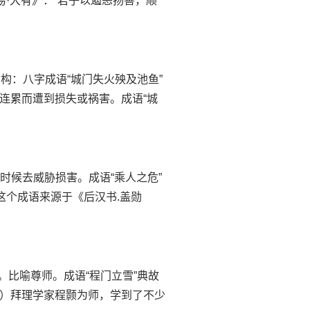
易·大有》：“君子以遏恶扬善，顺
í yú 结构：八字成语“城门失火殃及池鱼”
连累而遭到损失或祸害。成语“城
危难的时候去威胁损害。成语“乘人之危”
这个成语来源于《后汉书.盖勋
敬受教。比喻尊师。成语“程门立雪”典故
）拜理学家程颢为师，学到了不少