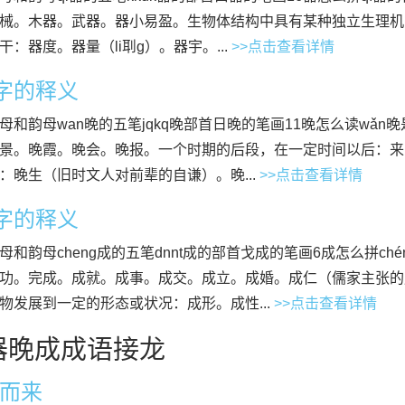
械。木器。武器。器小易盈。生物体结构中具有某种独立生理机
干：器度。器量（li刵g）。器宇。...
>>点击查看详情
”字的释义
母和韵母wan晚的五笔jqkq晚部首日晚的笔画11晚怎么读wǎn
景。晚霞。晚会。晚报。一个时期的后段，在一定时间以后：来
：晚生（旧时文人对前辈的自谦）。晚...
>>点击查看详情
”字的释义
母和韵母cheng成的五笔dnnt成的部首戈成的笔画6成怎么拼ché
功。完成。成就。成事。成交。成立。成婚。成仁（儒家主张的
物发展到一定的形态或状况：成形。成性...
>>点击查看详情
器晚成成语接龙
而来