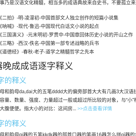
事乃是汉语文化精髓，相当多的成语典故来自史书，不要孤立来
《二拍》-明-凌濛初-中国首部文人独立创作的短篇小说集
《呐喊》-现代-鲁迅-中国现代白话文小说的起点
《三国演义》-元末明初-罗贯中-中国章回体历史小说的开山之作
《三略》-西汉-佚名-中国第一部专述战略的兵书
《道德经》-春秋-老子-道学之精髓哲学之先本
器晚成成语逐字释义
”字的释义
母和韵母da,dai大的五笔dddd大的偏旁部首大大有几画3大汉语拼
容量、数量、强度、力量超过一般或超过所比较的对象，与“小
大腹便便。指大小的对比：这间房...
>>点击查看详情
”字的释义
母和韵母qi器的五笔kkdk器的部首口器的笔画16器怎么拼qì器