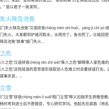
势力，奖励、宣扬善良的意志。“惩恶扬善”历史典故及出处《周
。” 是以君子一类求同...
失火殃及池鱼
门失火殃及池鱼”汉语拼音chéng mén shī huǒ，yāng jí ch
门失火，大家都到护城河取水，水用完了，鱼也死了。比喻因受
殃及池鱼”故事“城门失火...
之危
乘人之危”汉语拼音chéng rén zhī wēi“乘人之危”解释乘人家
乘人之危”这则成语的意思是形容趁别人危难之时去要挟或打击。
谋事杀良，...
立雪
程门立雪”拼音chéng mén lì xuě“程门立雪”释义旧指学生恭
杨时考到进士后不愿做官，专心研究学问。他起先在颍昌（地名