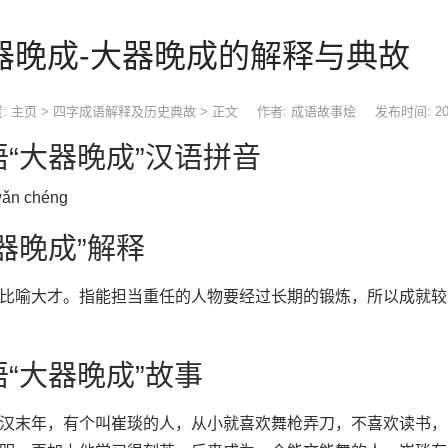
器晚成-大器晚成的解释与典故
:
主页
>
四字成语解释及历史典故
> 正文
作者: 成语故事烩
发布时间: 2019
语“大器晚成”汉语拼音
wǎn chéng
器晚成”解释
比喻大才。指能担当重任的人物要经过长期的锻炼，所以成就较
语“大器晚成”故事
末年，有个叫崔琰的人，从小就喜欢舞枪弄刀，不喜欢读书，