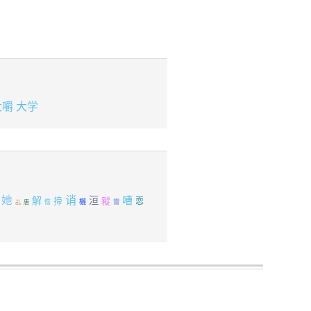
大嚼
大学
她
诮
嘈
解
洹
豵
揥
恧
欐
乩
憺
霫
唐