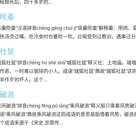
程颢死后，四十多岁的...
吹齑
惩羹吹齑”汉语拼音chéng gēng chuī jī“惩羹吹齑”解释羹
热汤烫过嘴，吃冷食时也要吹一吹。比喻受到过教训，遇事过分小心
社鼠
城狐社鼠”拼音chéng hú shè shǔ“城狐社鼠”释义社：土地
作恶，一时难以驱除的小人。成语“城狐社鼠”典故“城狐社鼠”
非作歹的坏人。这个...
破浪
乘风破浪”拼音chéng fēng pò làng“乘风破浪”释义船只乘
语“乘风破浪”典故乘风破浪这则成语的意思是船借着风势，破浪
个成语来源于《宋史.宗悫传...