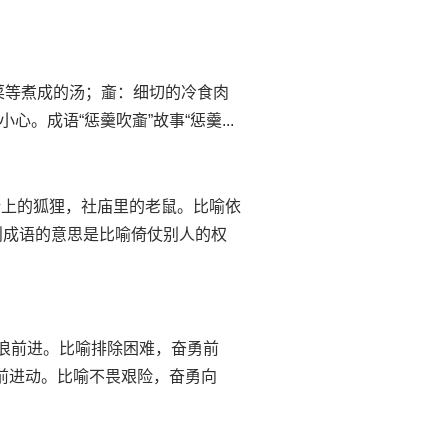
：用肉、菜等煮成的汤；齑：细切的冷食肉
。成语“惩羹吹齑”故事“惩羹...
庙。城墙上的狐狸，社庙里的老鼠。比喻依
这则成语的意思是比喻倚仗别人的权
着风势破浪前进。比喻排除困难，奋勇前
前进动。比喻不畏艰险，奋勇向