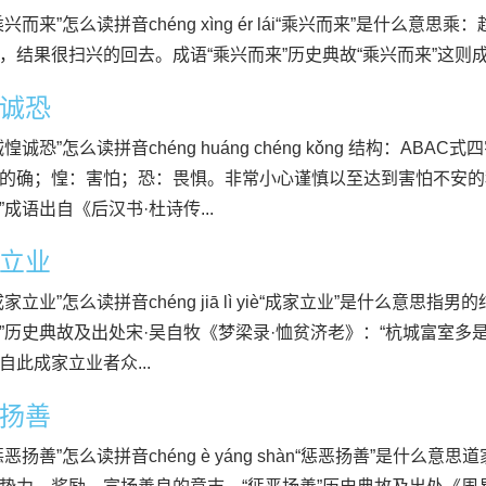
乘兴而来”怎么读拼音chéng xìng ér lái“乘兴而来”是什么
，结果很扫兴的回去。成语“乘兴而来”历史典故“乘兴而来”这则成
诚恐
惶诚恐”怎么读拼音chéng huáng chéng kǒng 结构：ABA
的确；惶：害怕；恐：畏惧。非常小心谨慎以至达到害怕不安的程
”成语出自《后汉书·杜诗传...
立业
成家立业”怎么读拼音chéng jiā lì yiè“成家立业”是什么意
”历史典故及出处宋·吴自牧《梦梁录·恤贫济老》：“杭城富室
自此成家立业者众...
扬善
惩恶扬善”怎么读拼音chéng è yáng shàn“惩恶扬善”是什