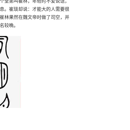
个堂弟叫崔林，年轻时不爱说话，
息。崔琰却说：才能大的人需要很
崔林果然在魏文帝时做了司空，并
名较晚。