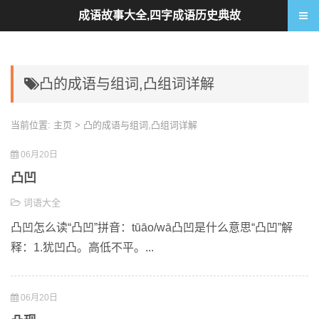
成语故事大全,四字成语历史典故
凸的成语与组词,凸组词详解
当前位置:
主页
> 凸的成语与组词,凸组词详解
06月20日
凸凹
词语大全
凸凹怎么读“凸凹”拼音：tūāo/wā凸凹是什么意思“凸凹”解
释：1.犹凹凸。高低不平。...
06月20日