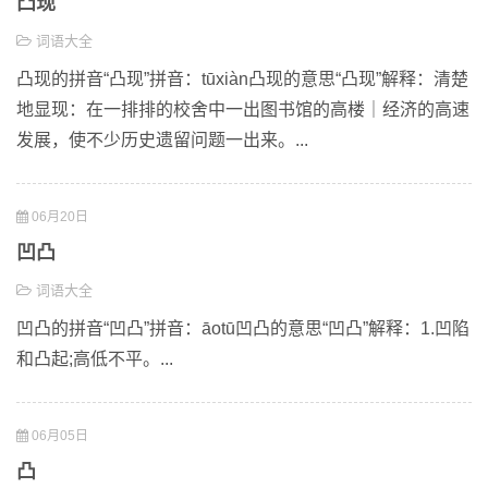
凸现
词语大全
凸现的拼音“凸现”拼音：tūxiàn凸现的意思“凸现”解释：清楚
地显现：在一排排的校舍中一出图书馆的高楼｜经济的高速
发展，使不少历史遗留问题一出来。...
06月20日
凹凸
词语大全
凹凸的拼音“凹凸”拼音：āotū凹凸的意思“凹凸”解释：1.凹陷
和凸起;高低不平。...
06月05日
凸