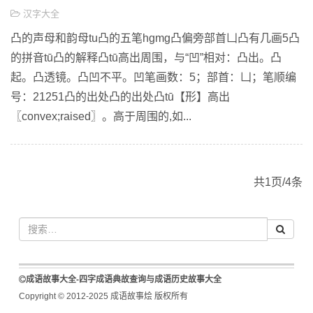
汉字大全
凸的声母和韵母tu凸的五笔hgmg凸偏旁部首凵凸有几画5凸
的拼音tū凸的解释凸tū高出周围，与“凹”相对：凸出。凸
起。凸透镜。凸凹不平。凹笔画数：5；部首：凵；笔顺编
号：21251凸的出处凸的出处凸tū【形】高出
〖convex;raised〗。高于周围的,如...
共1页/4条
成语故事大全-四字成语典故查询与成语历史故事大全
Copyright © 2012-2025 成语故事烩 版权所有