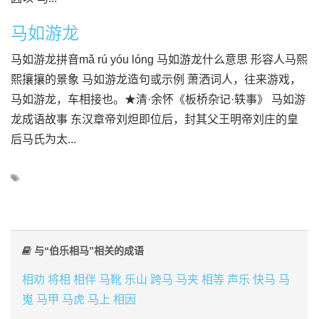
马如游龙
马如游龙拼音mǎ rú yóu lóng 马如游龙什么意思 形容人马熙
熙攘攘的景象 马如游龙造句或示例 萧洒词人，往来游戏，
马如游龙，车相接也。★清·余怀《板桥杂记·轶事》 马如游
龙成语故事 东汉章帝刘炟即位后，封其父王明帝刘庄的皇
后马氏为太...
与“伯乐相马”相关的成语
相劝
将相
相伴
马靴
乐山
跨马
马夹
相等
声乐
快马
马
嵬
马甲
马虎
马上
相因