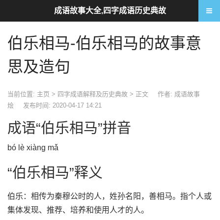
成语故事大全,四字成语历史典故
伯乐相马-伯乐相马的故事意
思及造句
当前位置:
主页
>
四字成语解释及历史典故
> 正文
作者: 成语故事
烩
发布时间: 2020-04-17 14:21
成语“伯乐相马”拼音
bó lè xiàng mǎ
“伯乐相马”释义
伯乐：相传为秦穆公时的人，姓孙名阳，善相马。指个人或
集体发现、推荐、培养和使用人才的人。