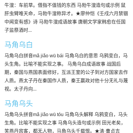
牛溲：车前草。借指不值钱的东西 马勃牛溲造句或示例 鼠
肝虫臂唯天命，马勃牛溲称异才。★廖仲恺《壬戍六月禁锢
中闻变有感》诗 马勃牛溲成语故事 唐朝文学家韩愈在任国
子监祭酒时...
马角乌白
马角乌白拼音mǎ jiǎo wū bái 马角乌白的意思 乌鸦变白，马
头生角。比喻不能实现之事。 马角乌白成语故事 战国后
期，秦国与燕国表面修好，互派王室的公子到对方国家去作
人质。燕太子丹在秦国作人质，秦王嬴政对他十分无礼与蔑
视。太子丹向...
马角乌头
马角乌头拼音mǎ jiǎo wū tóu 马角乌头解释 乌鸦变白，马头
生角。比喻不能实现之事 马角乌头造句或示例 田光老矣，
笑燕丹宾客，都无人物，马角乌头千载恨。★清·曹贞吉