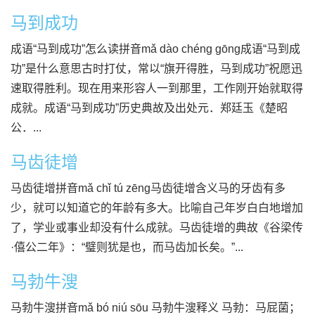
马到成功
成语“马到成功”怎么读拼音mǎ dào chéng gōng成语“马到成
功”是什么意思古时打仗，常以“旗开得胜，马到成功”祝愿迅
速取得胜利。现在用来形容人一到那里，工作刚开始就取得
成就。成语“马到成功”历史典故及出处元．郑廷玉《楚昭
公．...
马齿徒增
马齿徒增拼音mǎ chǐ tú zēng马齿徒增含义马的牙齿有多
少，就可以知道它的年龄有多大。比喻自己年岁白白地增加
了，学业或事业却没有什么成就。马齿徒增的典故《谷梁传
·僖公二年》：“璧则犹是也，而马齿加长矣。”...
马勃牛溲
马勃牛溲拼音mǎ bó niú sōu 马勃牛溲释义 马勃：马屁菌；