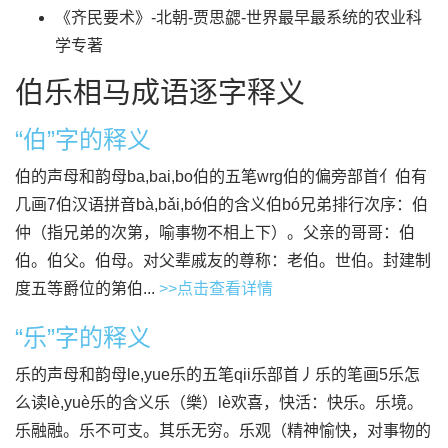
《齐民要术》-北朝-贾思勰-世界最早最系统的农业科
学专著
伯乐相马成语逐字释义
“伯”字的释义
伯的声母和韵母ba,bai,bo伯的五笔wrg伯的偏旁部首亻伯有
几画7伯汉语拼音bà,bǎi,bó伯的含义伯bó兄弟排行次序：伯
仲（指兄弟的次第，喻事物不相上下）。父亲的哥哥：伯
伯。伯父。伯母。对父辈戚友的尊称：老伯。世伯。封建制
度五等爵位的第伯...
>>点击查看详情
“乐”字的释义
乐的声母和韵母le,yue乐的五笔qii乐部首丿乐的笔画5乐怎
么读lè,yuè乐的含义乐（樂）lè欢喜，快活：快乐。乐境。
乐融融。乐不可支。其乐无穷。乐观（精神愉快，对事物的