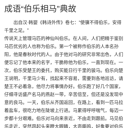
成语“伯乐相马”典故
出自汉·韩婴《韩诗外传》卷七：“使骥不得伯乐，安得
千里之足。”
传说天上管理马匹的神仙叫伯乐。在人间，人们把精于鉴别
马匹优劣的人也称为伯乐。第一个被称作伯乐的人本名孙
阳，他是春秋时代的人。由于他对马的研究非常出色，人们
便忘记了他本来的名字，干脆称他为伯乐，一直到现在。一
次，伯乐受楚王的委托，购买能日行千里的骏马。伯乐向楚
王说明，千里马少有，找起来不容易，需要到各地巡访，请
楚王不必着急，他尽力将事情办好。伯乐跑了好几个国家，
仔细寻访盛产名马的燕赵一带，辛苦倍至，但还是没发现中
意的良马。一天，伯乐从齐国返回，在路上，看到一匹马拉
着盐车，很吃力地在陡坡上行进。马累得呼呼喘气，每迈一
步都十分艰难。伯乐对马向来亲近，不由走到跟前。马见伯
乐走近，突然昂起头来瞪大眼睛，大声嘶鸣，好象要对伯乐