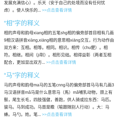
发展充满信心）。乐天（安于自己的处境而没有任何忧
虑）。使人快乐的...
>>点击查看详情
“相”字的释义
相的声母和韵母xiang相的五笔shg相的偏旁部首目相有几画
9相汉语拼音xiàng,xiāng相的意思相xiāng交互，行为动作由
双方来：互相。相等。相同。相识。相传（chu俷）。相
符。相继。相间（ji刵）。相形见绌。相得益彰（两者互相
配合，更加显出双方...
>>点击查看详情
“马”字的释义
马的声母和韵母ma马的五笔cnng马的偏旁部首马马有几画3
马汉语拼音mǎ马是什么意思马（馬）mǎ哺乳动物，颈上有
鬃，尾生长毛，四肢强健，善跑，供人骑或拉东西：马匹。
骏马。马到成功。马首是瞻（喻跟随别人行动）。大：马
蜂。马勺。姓。笔...
>>点击查看详情