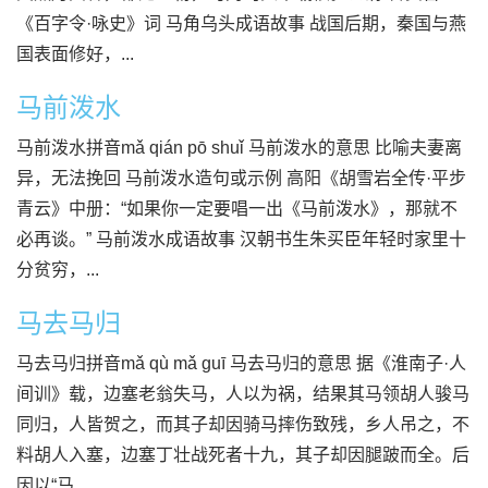
《百字令·咏史》词 马角乌头成语故事 战国后期，秦国与燕
国表面修好，...
马前泼水
马前泼水拼音mǎ qián pō shuǐ 马前泼水的意思 比喻夫妻离
异，无法挽回 马前泼水造句或示例 高阳《胡雪岩全传·平步
青云》中册：“如果你一定要唱一出《马前泼水》，那就不
必再谈。” 马前泼水成语故事 汉朝书生朱买臣年轻时家里十
分贫穷，...
马去马归
马去马归拼音mǎ qù mǎ guī 马去马归的意思 据《淮南子·人
间训》载，边塞老翁失马，人以为祸，结果其马领胡人骏马
同归，人皆贺之，而其子却因骑马摔伤致残，乡人吊之，不
料胡人入塞，边塞丁壮战死者十九，其子却因腿跛而全。后
因以“马...