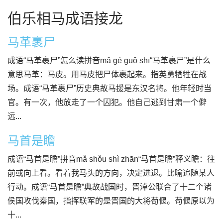
伯乐相马成语接龙
马革裹尸
成语“马革裹尸”怎么读拼音mǎ gé guǒ shī“马革裹尸”是什么
意思马革：马皮。用马皮把尸体裹起来。指英勇牺牲在战
场。成语“马革裹尸”历史典故马援是东汉名将。他年轻时当
官。有一次，他放走了一个囚犯。他自己逃到甘肃一个僻
远...
马首是瞻
成语“马首是瞻”拼音mǎ shǒu shì zhān“马首是瞻”释义瞻：往
前或向上看。看着我马头的方向，决定进退。比喻追随某人
行动。成语“马首是瞻”典故战国时，晋淖公联合了十二个诸
侯国攻伐秦国，指挥联军的是晋国的大将荀偃。苟偃原以为
十...