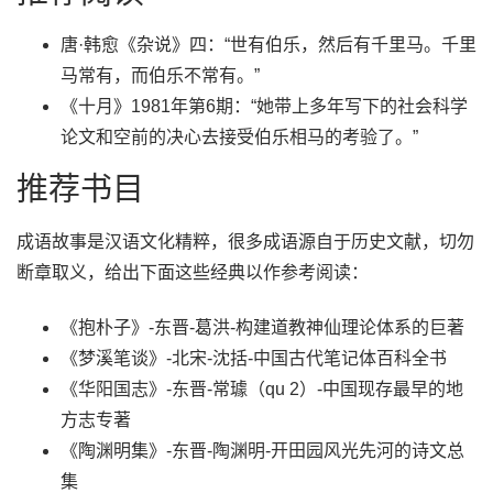
唐·韩愈《杂说》四：“世有伯乐，然后有千里马。千里
马常有，而伯乐不常有。”
《十月》1981年第6期：“她带上多年写下的社会科学
论文和空前的决心去接受伯乐相马的考验了。”
推荐书目
成语故事是汉语文化精粹，很多成语源自于历史文献，切勿
断章取义，给出下面这些经典以作参考阅读：
《抱朴子》-东晋-葛洪-构建道教神仙理论体系的巨著
《梦溪笔谈》-北宋-沈括-中国古代笔记体百科全书
《华阳国志》-东晋-常璩（qu 2）-中国现存最早的地
方志专著
《陶渊明集》-东晋-陶渊明-开田园风光先河的诗文总
集