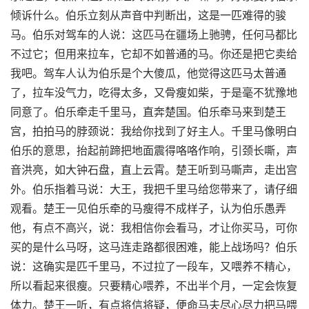
倾诉什么。伯乐立刻从声音中判断出，这是一匹难得的骏
马。伯乐对驾车的人说：这匹马在疆场上驰骋，任何马都比
不过它；但用来拉车，它却不如普通的马。你还是把它卖给
我吧。驾车人认为伯乐是个大傻瓜，他觉得这匹马太普通
了，拉车没气力，吃得太多，又骨瘦如柴，于是毫不犹豫地
同意了。伯乐牵走千里马，直奔楚国。伯乐牵马来到楚王
宫，拍拍马的脖颈说：我给你找到了好主人。千里马像明白
伯乐的意思，抬起前蹄把地面震得咯咯作响，引颈长嘶，声
音洪亮，如大钟石盘，直上云霄。楚王听到马嘶声，走出宫
外。伯乐指着马说：大王，我把千里马给您带来了，请仔细
观看。楚王一见伯乐牵的马瘦得不成样子，认为伯乐愚弄
他，有点不高兴，说：我相信你会看马，才让你买马，可你
买的是什么马呀，这马连走路都很困难，能上战场吗？伯乐
说：这确实是匹千里马，不过拉了一段车，又喂养不精心，
所以看起来很瘦。只要精心喂养，不出半个月，一定会恢复
体力。楚王一听，有点将信将疑，便命马夫尽心尽力把马喂