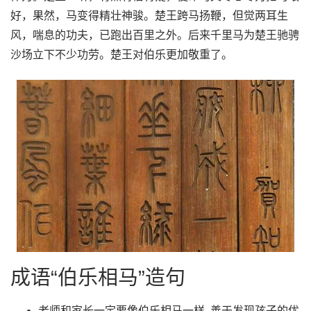
好，果然，马变得精壮神骏。楚王跨马扬鞭，但觉两耳生
风，喘息的功夫，已跑出百里之外。后来千里马为楚王驰骋
沙场立下不少功劳。楚王对伯乐更加敬重了。
成语“伯乐相马”造句
老师和家长一定要像伯乐相马一样, 善于发现孩子的优