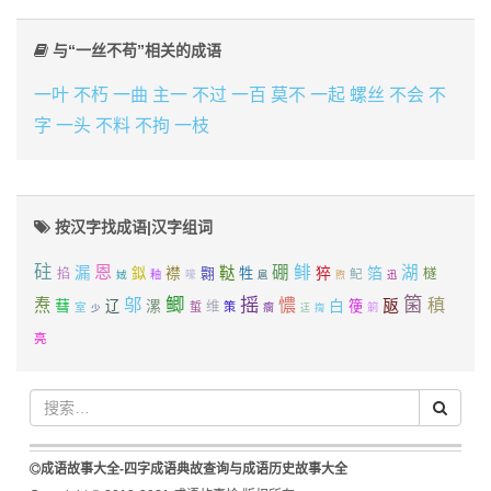
与“一丝不苟”相关的成语
一叶
不朽
一曲
主一
不过
一百
莫不
一起
螺丝
不会
不
字
一头
不料
不拘
一枝
按汉字找成语|汉字组词
砫
恩
硼
鲱
湖
漏
鞑
猝
箔
鉯
襟
翾
牲
掐
鱾
檖
娀
釉
嚎
扈
煦
迅
鲫
摇
箘
邬
憹
稹
焘
蔧
白
瓪
辽
漯
箯
维
室
蜇
策
瘸
箣
少
迋
揈
亮
成语故事大全-四字成语典故查询与成语历史故事大全