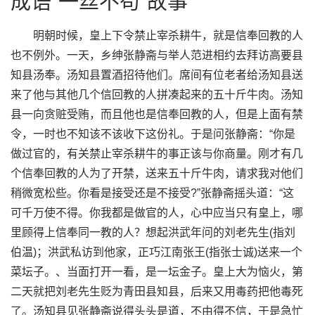
成语“一丝不苟”故事
明朝时候，皇上下令禁止宰杀耕牛，就是信奉回教的人
也不例外。一天，乡绅张静斋与举人范进相约去拜访高要县
知县汤奉。汤知县置酒招待他们。席间有位老者给汤知县送
来了他与其他几个信回教的人拼凑起来的五十斤牛肉。汤知
县一向贪赃受贿，而且他也是信奉回教的人，但是上面有禁
令，一时也不知该不该收下这份礼。于是问张静斋：“你是
做过官的，有关禁止宰杀耕牛的事正该与你商量。刚才有几
个信奉回教的人为了开禁，送来五十斤牛肉，请求我对他们
稍微宽松些。你看是接受还是不接受?”张静斋摇头道：“这
可千万使不得。你我都是做官的人，心中应当只有皇上，哪
里顾得上信奉同一教的人？想起洪武年问的刘老先生(指刘
伯温)；洪武私访到他家，正巧江南张王(指张士诚)送来一个
菜坛子。、当面打开一看，是一坛金子。皇上大为恼火，第
二天就把刘老先生贬为青田县知县，后来又用毒药把他毒死
了。汤知县见张静斋说得头头是道，不由得不信，于是急忙