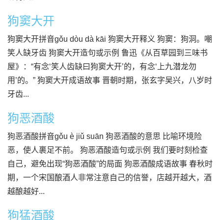
狗窦大开
狗窦大开拼音gǒu dòu dà kāi 狗窦大开释义 狗窦：狗洞。嘲
笑人缺牙齿 狗窦大开造句或示例 鲁迅《从百草园到三味书
屋》：“有念‘笑人齿缺曰狗窦大开’的，有念‘上九潜龙勿
用’的。” 狗窦大开成语故事 晋朝时期，张玄字吴兴，八岁时
牙齿...
狗恶酒酸
狗恶酒酸拼音gǒu è jiǔ suān 狗恶酒酸的意思 比喻环境险
恶，使人裹足不前。 狗恶酒酸造句或示例 我们要时刻检查
自己，避免出现“狗恶酒酸”的局面 狗恶酒酸成语故事 春秋时
期，一个宋国酿酒人非常注意自己的信誉，店越开越大，酒
越酿越好...
狗猛酒酸