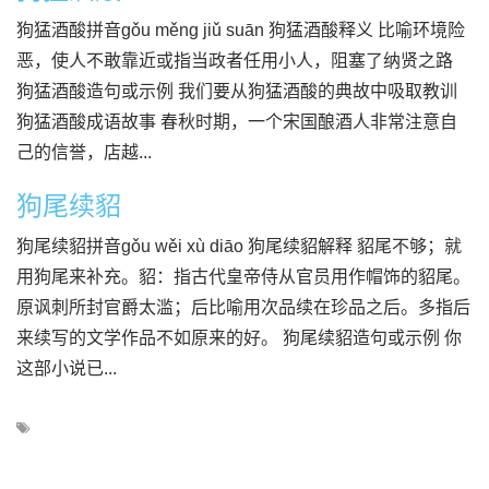
狗猛酒酸拼音gǒu měng jiǔ suān 狗猛酒酸释义 比喻环境险
恶，使人不敢靠近或指当政者任用小人，阻塞了纳贤之路
狗猛酒酸造句或示例 我们要从狗猛酒酸的典故中吸取教训
狗猛酒酸成语故事 春秋时期，一个宋国酿酒人非常注意自
己的信誉，店越...
狗尾续貂
狗尾续貂拼音gǒu wěi xù diāo 狗尾续貂解释 貂尾不够；就
用狗尾来补充。貂：指古代皇帝侍从官员用作帽饰的貂尾。
原讽刺所封官爵太滥；后比喻用次品续在珍品之后。多指后
来续写的文学作品不如原来的好。 狗尾续貂造句或示例 你
这部小说已...