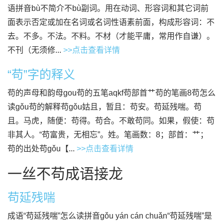
语拼音bù不简介不bù副词。用在动词、形容词和其它词前
面表示否定或加在名词或名词性语素前面，构成形容词：不
去。不多。不法。不料。不材（才能平庸，常用作自谦）。
不刊（无须修...
>>点击查看详情
“苟”字的释义
苟的声母和韵母gou苟的五笔aqkf苟部首艹苟的笔画8苟怎么
读gǒu苟的解释苟gǒu姑且，暂且：苟安。苟延残喘。苟
且。马虎，随便：苟得。苟合。不敢苟同。如果，假使：苟
非其人。“苟富贵，无相忘”。姓。笔画数：8；部首：艹；
苟的出处苟gǒu【...
>>点击查看详情
一丝不苟成语接龙
苟延残喘
成语“苟延残喘”怎么读拼音gǒu yán cán chuǎn“苟延残喘”是