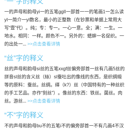
“一”字的释义
一的声母和韵母yi一的五笔ggll一部首一一的笔画1一怎么读
yī一简介一yī数名，最小的正整数（在钞票和单据上常用大
写“壹”代）。纯；专：专一。一心一意。全；满：一生。一
地水。相同：一样。颜色不一。另外的：蟋蟀一名促织。一
的出处一...
>>点击查看详情
“丝”字的释义
丝的声母和韵母si丝的五笔xxgf丝偏旁部首一丝有几画5丝的
拼音sī丝的含义丝（絲）sī蚕吐出的像线的东西，是织绸缎
等的原料：蚕丝。丝绸。缂（k?）丝（中国特有的一种丝织
的手工艺品。亦作“刻丝”）。像丝的东西：铁丝。菌丝。肉
丝。游丝...
>>点击查看详情
“不”字的释义
不的声母和韵母bu不的五笔i不的偏旁部首一不有几画4不汉