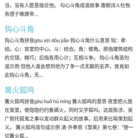
当，没有人愿意接近他。 勾心斗角成语故事 唐朝诗人杜牧
有感于晚唐帝...
钩心斗角
钩心斗角拼音gōu xīn dòu jiǎo 钩心斗角什么意思 钩：牵
结。心：宫室的中心。斗：结合。角：檐角。原指建筑结构
的交错、精巧；后指各用心计；互相斗争。 钩心斗角造句
或示例 但他人谁会想到他为了争一点无聊的名声，竟肯如
此钩心斗角，无...
篝火狐鸣
篝火狐鸣拼音gōu huǒ hú míng 篝火狐鸣的意思 夜里把火放
在笼里，使隐隐约约象磷火，同时又学狐叫。这是陈涉、吴
广假托狐鬼之事以发动群众起义的故事。后用来比喻策划起
义。 篝火狐鸣造句或示例 清·许奉恩《里乘》第七卷：“使一
切篝火狐...