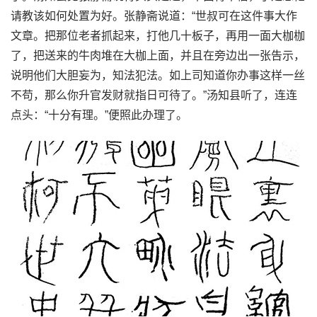
请教该如何处置为好。张静斋说道：“世叔可在这件事大作
文章。把那位老者抓起来，打他几十板子，再用一面大枷枷
了，把送来的牛肉堆在大枷上面，并且在旁边出一张告示，
说明他们大胆妄为，知法犯法。如上司知道你办事这样一丝
不苟，那么你升官发财就指日可待了。”汤知县听了，连连
点头：“十分有理。”便照此办理了。