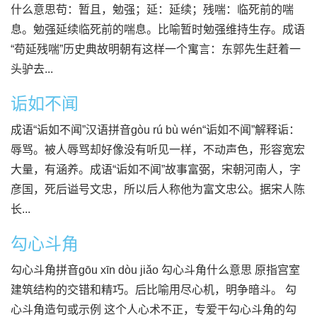
什么意思苟：暂且，勉强；延：延续；残喘：临死前的喘
息。勉强延续临死前的喘息。比喻暂时勉强维持生存。成语
“苟延残喘”历史典故明朝有这样一个寓言：东郭先生赶着一
头驴去...
诟如不闻
成语“诟如不闻”汉语拼音gòu rú bù wén“诟如不闻”解释诟：
辱骂。被人辱骂却好像没有听见一样，不动声色，形容宽宏
大量，有涵养。成语“诟如不闻”故事富弼，宋朝河南人，字
彦国，死后谥号文忠，所以后人称他为富文忠公。据宋人陈
长...
勾心斗角
勾心斗角拼音gōu xīn dòu jiǎo 勾心斗角什么意思 原指宫室
建筑结构的交错和精巧。后比喻用尽心机，明争暗斗。 勾
心斗角造句或示例 这个人心术不正，专爱干勾心斗角的勾