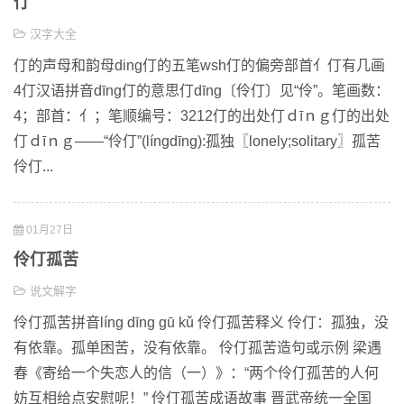
仃
汉字大全
仃的声母和韵母ding仃的五笔wsh仃的偏旁部首亻仃有几画
4仃汉语拼音dīng仃的意思仃dīng〔伶仃〕见“伶”。笔画数：
4；部首：亻；笔顺编号：3212仃的出处仃ｄīｎｇ仃的出处
仃ｄīｎｇ——“伶仃”(língdīng):孤独〖lonely;solitary〗孤苦
伶仃...
01月27日
伶仃孤苦
说文解字
伶仃孤苦拼音líng dīng gū kǔ 伶仃孤苦释义 伶仃：孤独，没
有依靠。孤单困苦，没有依靠。 伶仃孤苦造句或示例 梁遇
春《寄给一个失恋人的信（一）》：“两个伶仃孤苦的人何
妨互相给点安慰呢！” 伶仃孤苦成语故事 晋武帝统一全国