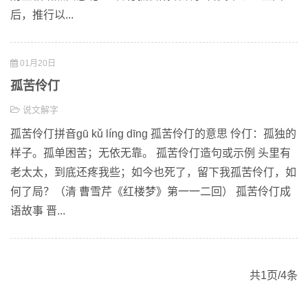
后，推行以...
01月20日
孤苦伶仃
说文解字
孤苦伶仃拼音gū kǔ líng dīng 孤苦伶仃的意思 伶仃：孤独的
样子。孤单困苦；无依无靠。 孤苦伶仃造句或示例 头里有
老太太，到底还疼我些；如今也死了，留下我孤苦伶仃，如
何了局？（清 曹雪芹《红楼梦》第一一二回） 孤苦伶仃成
语故事 晋...
共1页/4条