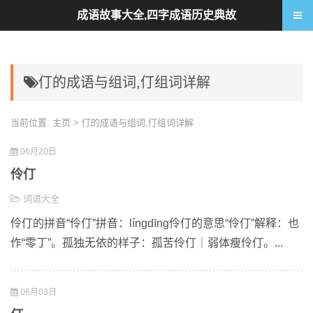
成语故事大全,四字成语历史典故
仃的成语与组词,仃组词详解
当前位置:
主页
> 仃的成语与组词,仃组词详解
06月20日
伶仃
词语大全
伶仃的拼音“伶仃”拼音：língdīng伶仃的意思“伶仃”解释：也
作“零丁”。孤独无依的样子：孤苦伶仃｜弱体瘦伶仃。...
06月03日