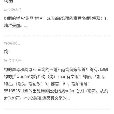
绚丽
词语大全
绚丽的拼音“绚丽”拼音：xuànlì/lí绚丽的意思“绚丽”解释：1.
灿烂美丽。...
06月05日
绚
汉字大全
绚的声母和韵母xuan绚的五笔xqjg绚偏旁部首纟绚有几画9
绚的拼音xuàn绚简介绚（絢）xuàn有文采：绚丽。绚目。
绚烂。绚练。笔画数：9；部首：纟；笔顺编号：
551352511绚的出处绚的出处绚絢xuàn【形】(形声。从糸
(mì),旬声。本义:美丽,漂亮有文采的...