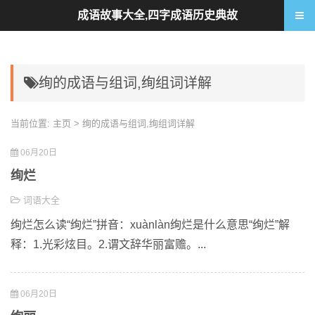
成语故事大全,四字成语历史典故
绚的成语与组词,绚组词详解
当前位置:
主页
> 绚的成语与组词,绚组词详解
06月20日
绚烂
词语大全
绚烂怎么读“绚烂”拼音：xuànlàn绚烂是什么意思“绚烂”解
释：1.光彩炫目。2.谓文辞华丽富赡。...
06月20日