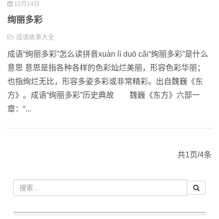
12月14日
绚丽多彩
成语故事大全
成语“绚丽多彩”怎么读拼音xuàn lì duō cǎi“绚丽多彩”是什么
意思 意思是指各种各样的色彩灿烂美丽，形容色彩华丽；
也指绚烂无比，形容多姿多彩或非常精彩。出自魏巍《东
方》。成语“绚丽多彩”历史典故 魏巍《东方》六部一
章：“...
共1页/4条