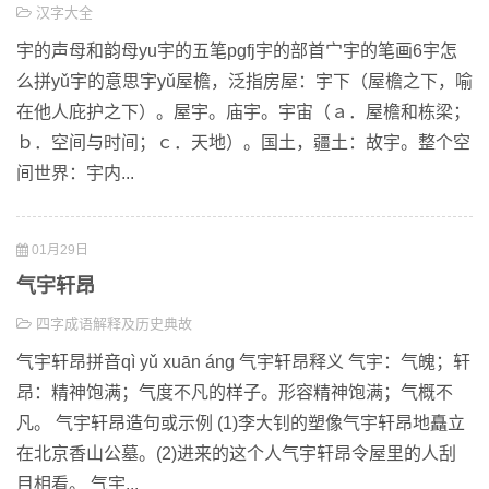
汉字大全
宇的声母和韵母yu宇的五笔pgfj宇的部首宀宇的笔画6宇怎
么拼yǔ宇的意思宇yǔ屋檐，泛指房屋：宇下（屋檐之下，喻
在他人庇护之下）。屋宇。庙宇。宇宙（ａ．屋檐和栋梁；
ｂ．空间与时间；ｃ．天地）。国土，疆土：故宇。整个空
间世界：宇内...
01月29日
气宇轩昂
四字成语解释及历史典故
气宇轩昂拼音qì yǔ xuān áng 气宇轩昂释义 气宇：气魄；轩
昂：精神饱满；气度不凡的样子。形容精神饱满；气概不
凡。 气宇轩昂造句或示例 (1)李大钊的塑像气宇轩昂地矗立
在北京香山公墓。(2)进来的这个人气宇轩昂令屋里的人刮
目相看。 气宇...