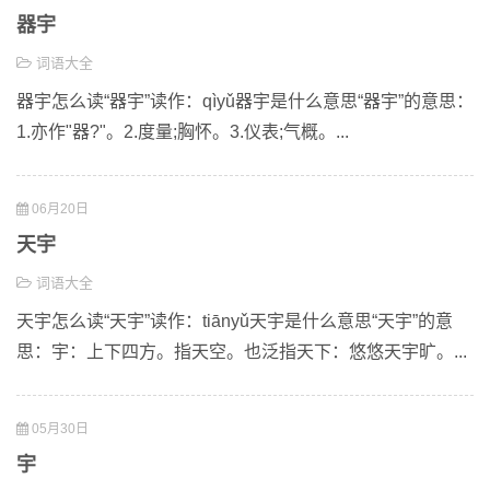
器宇
词语大全
器宇怎么读“器宇”读作：qìyǔ器宇是什么意思“器宇”的意思：
1.亦作"器?"。2.度量;胸怀。3.仪表;气概。...
06月20日
天宇
词语大全
天宇怎么读“天宇”读作：tiānyǔ天宇是什么意思“天宇”的意
思：宇：上下四方。指天空。也泛指天下：悠悠天宇旷。...
05月30日
宇