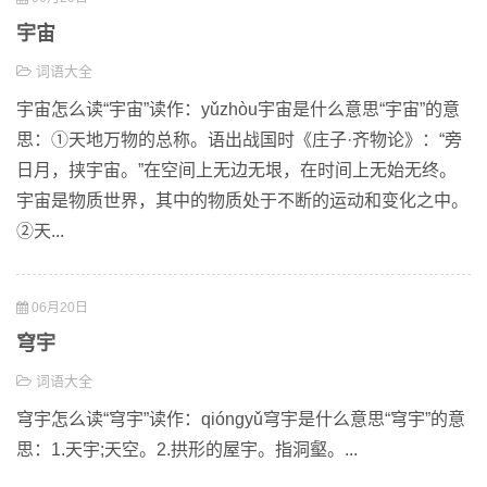
宇宙
词语大全
宇宙怎么读“宇宙”读作：yǔzhòu宇宙是什么意思“宇宙”的意
思：①天地万物的总称。语出战国时《庄子·齐物论》：“旁
日月，挟宇宙。”在空间上无边无垠，在时间上无始无终。
宇宙是物质世界，其中的物质处于不断的运动和变化之中。
②天...
06月20日
穹宇
词语大全
穹宇怎么读“穹宇”读作：qióngyǔ穹宇是什么意思“穹宇”的意
思：1.天宇;天空。2.拱形的屋宇。指洞壑。...