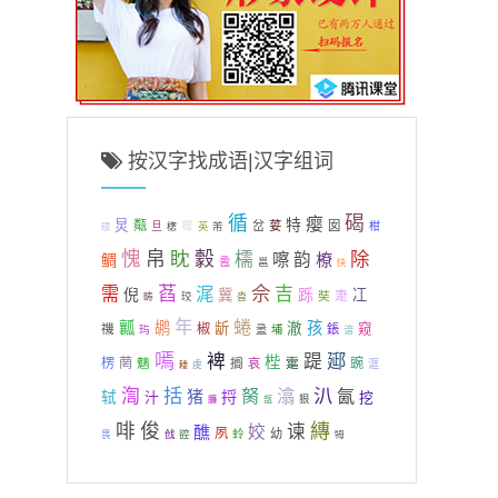
按汉字找成语|汉字组词
循
碣
瘿
特
炅
甐
霉
岔
荽
囡
旦
芾
柑
楤
英
顼
愧
帛
眈
豰
除
檽
嚓
韵
橑
鲷
卺
邕
快
萏
佘
需
浘
吉
跞
倪
冀
冮
疌
奘
畴
珓
沓
年
蜷
瓤
鹕
孩
龂
澈
禨
椒
窥
鋹
玙
盝
埔
谙
嘕
郔
裨
踶
梐
楞
菵
搁
疐
豌
魑
哀
洭
虔
耧
汃
渹
括
胬
潝
氤
猪
轼
捋
汁
挖
狠
臁
瓿
啡
俊
縳
谏
醮
姣
夙
幼
戗
谾
蛉
畏
牳