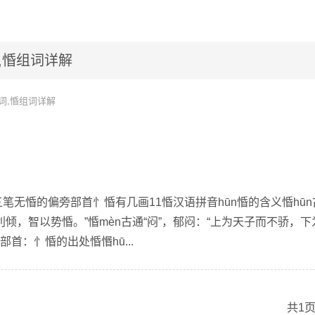
,惛组词详解
词,惛组词详解
五笔无惛的偏旁部首忄惛有几画11惛汉语拼音hūn惛的含义惛hūn
利倾，智以势惛。”惛mèn古通“闷”，郁闷：“上为天子而不骄，下
部首：忄惛的出处惛惽hū...
共1页