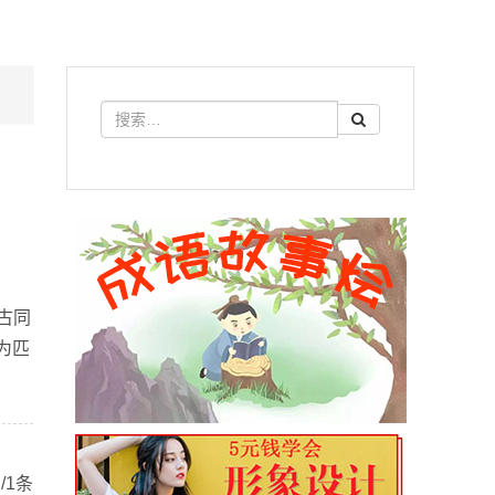
古同
为匹
/1条