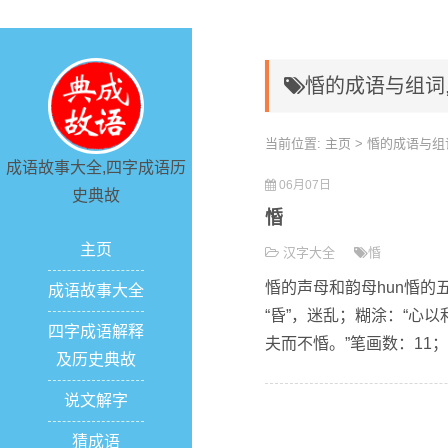
惛的成语与组词
当前位置:
主页
> 惛的成语与组
成语故事大全,四字成语历
06月07日
史典故
惛
主页
汉字大全
惛
惛的声母和韵母hun惛的
成语故事大全
“昏”，迷乱；糊涂：“心以
四字成语解释
夫而不惛。”笔画数：11；
及历史典故
说文解字
猜成语