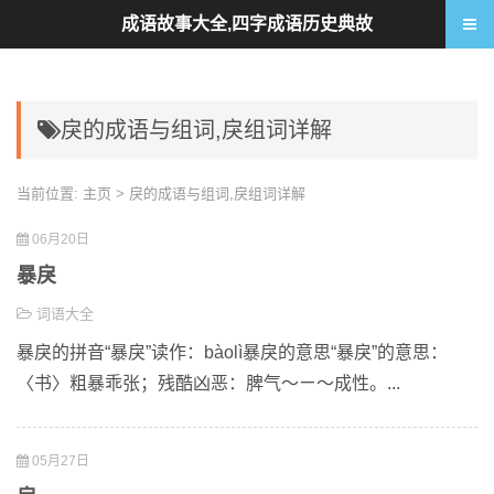
成语故事大全,四字成语历史典故
戾的成语与组词,戾组词详解
当前位置:
主页
> 戾的成语与组词,戾组词详解
06月20日
暴戾
词语大全
暴戾的拼音“暴戾”读作：bàolì暴戾的意思“暴戾”的意思：
〈书〉粗暴乖张；残酷凶恶：脾气～ㄧ～成性。...
05月27日