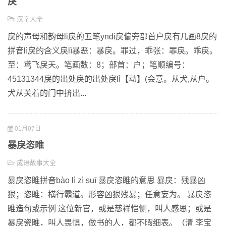
戾
汉字大全
戾的声母和韵母li戾的五笔yndi戾偏旁部首户戾有几画8戾的
拼音lì戾的含义戾lì暴恶：暴戾。罪过，乖张：罪戾。乖戾。
至：鸢飞戾天。笔画数：8；部首：户；笔顺编号：
45131344戾的出处戾的出处戾lì【动】(会意。从犬,从户。
犬从关着的门中挤出...
01月07日
暴戾恣睢
成语故事大全
暴戾恣睢拼音bào lì zì suī 暴戾恣睢的意思 暴戾：残暴凶
狠；恣睢：横行霸道。形容凶狠残暴；任意妄为。 暴戾恣
睢造句或示例 这位新官，或是慈祥恺恻，叫人感恩；或是
暴戾瓷睢，叫人畏惧，做书的人，都不暇细表。（清 李宝