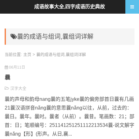
成语故事大全,四字成语历史典故
曩的成语与组词,曩组词详解
当前位置:
主页
> 曩的成语与组词,曩组词详解
06月11日
曩
汉字大全
曩的声母和韵母nang曩的五笔jyke曩的偏旁部首日曩有几画
21曩汉语拼音nǎng曩的意思曩nǎng以往，从前，过去的：
曩日。曩年。曩时。曩者（从前）。曩昔。笔画数：21；部
首：日；笔顺编号：251141251251112213534曩-说文解字
曩nǎng【形】(形声。从日,襄...