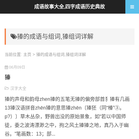
成语故事大全,四字成语历史典故
獉的成语与组词,獉组词详解
当前位置:
主页
> 獉的成语与组词,獉组词详解
06月09日
獉
汉字大全
獉的声母和韵母zhen獉的五笔无獉的偏旁部首犭獉有几画
13獉汉语拼音zhēn獉的意思獉zhēn〔獉狉（同“榛”③。
p?）〕草木丛杂，野兽出没的原始景象，如“若以中国师
徒，委之波涛漂渺之中，拘之风土獉獉之地，真乃入于幽
谷。”笔画数：13；部...