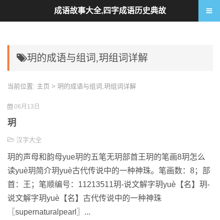
成语故事大全,四字成语历史典故
玥的成语与组词,玥组词详解
当前位置:
主页
> 玥的成语与组词,玥组词详解
06月13日
玥
汉字大全
玥的声母和韵母yue玥的五笔无玥部首王玥的笔画8玥怎么
读yuè玥简介玥yuè古代传说中的一种神珠。笔画数：8；部
首：王；笔顺编号：11213511玥-说文解字玥yuè【名】玥-
说文解字玥yuè【名】古代传说中的一种神珠
〖supernaturalpearl〗...