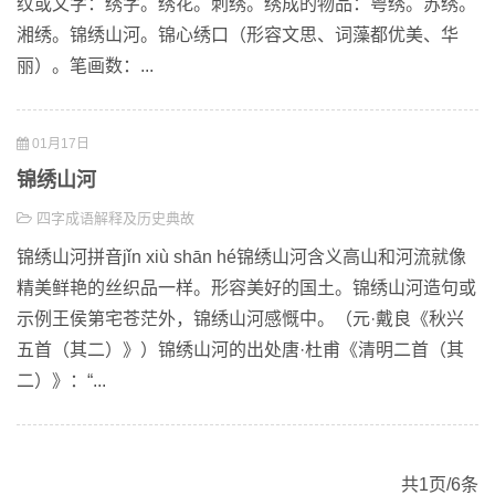
纹或文字：绣字。绣花。刺绣。绣成的物品：粤绣。苏绣。
湘绣。锦绣山河。锦心绣口（形容文思、词藻都优美、华
丽）。笔画数：...
01月17日
锦绣山河
四字成语解释及历史典故
锦绣山河拼音jǐn xiù shān hé锦绣山河含义高山和河流就像
精美鲜艳的丝织品一样。形容美好的国土。锦绣山河造句或
示例王侯第宅苍茫外，锦绣山河感慨中。（元·戴良《秋兴
五首（其二）》）锦绣山河的出处唐·杜甫《清明二首（其
二）》：“...
共1页/6条