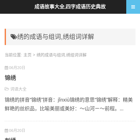
成语故事大全,四字成语历史典故
绣的成语与组词,绣组词详解
当前位置:
主页
> 绣的成语与组词,绣组词详解
06月20日
锦绣
词语大全
锦绣的拼音“锦绣”拼音：jǐnxiù锦绣的意思“锦绣”解释：精美
鲜艳的丝织品，比喻美丽或美好：～山河ㄧ～前程。...
06月20日