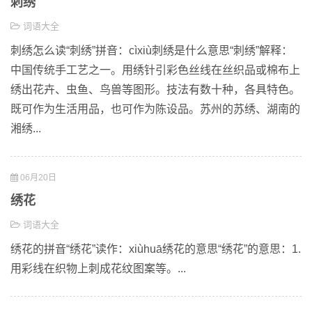
刺绣
词语大全
刺绣怎么读“刺绣”拼音：cìxiù刺绣是什么意思“刺绣”解释：
中国传统手工艺之一。用绣针引彩色丝线在丝织品或棉布上
绣出花卉、虫鱼、鸟兽等图形。技法有数十种，各具特色。
既可作为生活用品，也可作为陈设品。苏州的苏绣、湖南的
湘绣...
06月20日
绣花
词语大全
绣花的拼音“绣花”读作：xiùhuā绣花的意思“绣花”的意思：1.
用彩线在织物上刺成花纹图案等。...