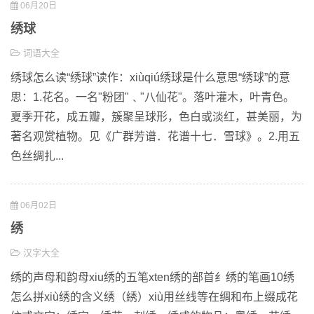
06月20日
绣球
词语大全
绣球怎么读“绣球”读作：xiùqiú绣球是什么意思“绣球”的意
思：1.花名。一名"粉团"﹑"八仙花"。落叶灌木，叶青色。
夏季开花，成五瓣，簇聚呈球形，色白或淡红，甚美丽，为
著名观赏植物。见《广群芳谱．花谱十七．雪球》。2.用五
色丝绸扎...
06月02日
绣
汉字大全
绣的声母和韵母xiu绣的五笔xten绣的部首纟绣的笔画10绣
怎么拼xiù绣的含义绣（綉）xiù用丝线等在绸和布上缀成花