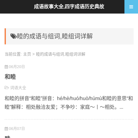
成语故事大全,四字成语历史典故
睦的成语与组词,睦组词详解
当前位置:
主页
> 睦的成语与组词,睦组词详解
06月20日
和睦
词语大全
和睦的拼音“和睦”拼音：hé/hè/huó/huò/húmù和睦的意思“和
睦”解释：相处融洽友爱；不争吵：家庭～丨～相处。...
06月07日