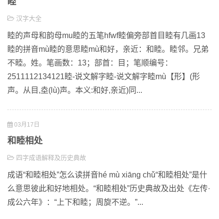
睦
汉字大全
睦的声母和韵母mu睦的五笔hfwf睦偏旁部首目睦有几画13
睦的拼音mù睦的意思睦mù和好，亲近：和睦。睦邻。兄弟
不睦。姓。笔画数：13；部首：目；笔顺编号：
2511112134121睦-说文解字睦-说文解字睦mù【形】(形
声。从目,坴(lù)声。本义:和好,亲近)同...
03月17日
和睦相处
四字成语解释及历史典故
成语“和睦相处”怎么读拼音hé mù xiāng chǔ“和睦相处”是什
么意思彼此和好地相处。“和睦相处”历史典故及出处《左传·
成公六年》：“上下和睦；周旋不逆。”...