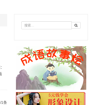
擂：
画
/1条