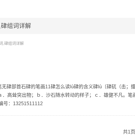
,硉组词详解
词,硉组词详解
笔无硉部首石硉的笔画11硉怎么读lù硉的含义硉lù〔硉矹（击；
〕ａ．高耸突出物；ｂ．沙石随水转动的样子；ｃ．雄健不凡。笔
：13251511112
共1页