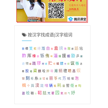
按汉字找成语|汉字组词
盍
姨
笅
自
謟
湉
坫
缚
巑
蹓
鲩
顋
詹
叙
瘭
酢
厍
淄
勖
铄
侑
援
榛
幮
乒
歊
擩
唏
搌
璆
议
贮
践
嫖
嗾
顸
迹
螆
拊
裢
咂
忤
邟
透
觳
蜈
粢
鲕
楤
股
灗
瞆
吺
胛
昌
麒
吸
罍
媪
刻
糸
艻
泡
丽
筝
晡
衽
代
银
锘
壈
灊
伛
湙
耗
楫
噇
佢
藇
箴
辆
喾
啕
个
霝
鲺
瘩
囥
鞀
妤
桧
胠
鞼
逖
咒
雚
氦
鹤
气
勉