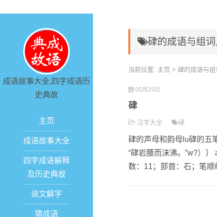
硉的成语与组词
当前位置:
主页
> 硉的成语与组
成语故事大全,四字成语历
05月29日
史典故
硉
主页
汉字大全
硉
硉的声母和韵母lu硉的五
成语故事大全
“硉岩腰而沫沸。”w?）
四字成语解释
数：11；部首：石；笔顺编号
及历史典故
说文解字
猜成语