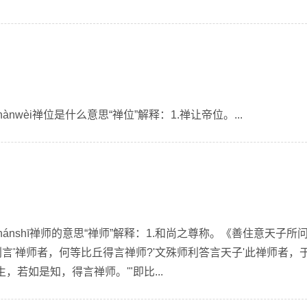
ànwèi禅位是什么意思“禅位”解释：1.禅让帝位。...
hánshī禅师的意思“禅师”解释：1.和尚之尊称。《善住意天子所
利言'禅师者，何等比丘得言禅师?'文殊师利答言天子'此禅师者，
若如是知，得言禅师。'"即比...