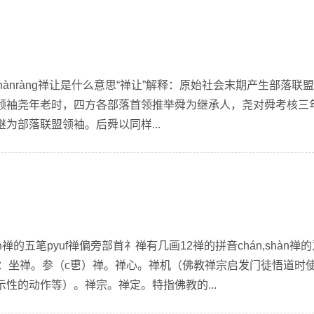
hànràng禅让是什么意思“禅让”解释：原始社会末期产生部落联
领袖尧年老时，四方各部落首领推举舜为继承人，尧对舜考核三
为部落联盟领袖。后舜以同样...
an禅的五笔pyuf禅偏旁部首礻禅有几画12禅的拼音chán,shàn禅
思：坐禅。参（c乶）禅。禅心。禅机（佛教禅宗启发门徒悟道时
性的动作等）。禅宗。禅定。特指佛教的...