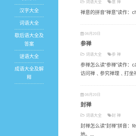
词语大全
意
禅
汉字大全
禅意的拼音“禅意”读作：ch
词语大全
06月20日
歇后语大全及
参禅
答案
词语大全
参
禅
谜语大全
参禅怎么读“参禅”读作：c
成语大全及解
访问禅﹑参究禅理﹑打坐禅
释
06月20日
封禅
词语大全
封
禅
封禅怎么读“封禅”拼音：fē
地。...