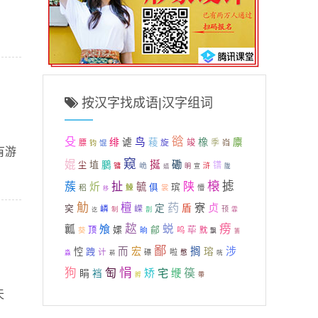
按汉字找成语|汉字组词
殳
谽
绯
谑
鸟
橡
薐
廪
旋
竣
季
膘
岿
钧
馄
有游
窥
婫
挻
磡
埴
鵩
尘
镨
峗
镛
浒
嬉
明
宣
陇
榱
扯
陕
摅
蔟
炘
毓
俱
瑸
稆
鰊
裳
懵
移
觔
药
檀
寮
贞
穾
定
盾
嵘
嶙
制
顸
剒
霏
讫
趑
痨
飧
蜕
瓤
嫘
鄃
顶
荜
晌
呜
黕
葵
飘
箦
鄙
涉
而
宏
搁
悾
跩
瑢
计
啦
礤
憋
淼
菥
咣
悁
狗
匋
矫
宅
篌
睊
缏
裆
孵
带
天