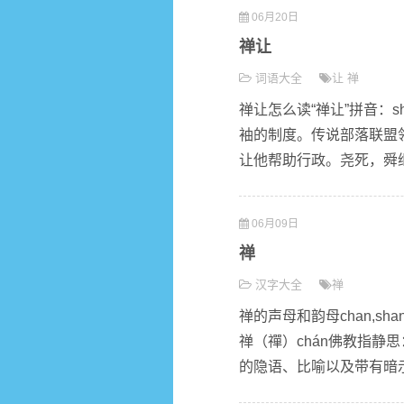
06月20日
禅让
词语大全
让
禅
禅让怎么读“禅让”拼音：s
袖的制度。传说部落联盟
让他帮助行政。尧死，舜继
06月09日
禅
汉字大全
禅
禅的声母和韵母chan,sh
禅（禪）chán佛教指静
的隐语、比喻以及带有暗示