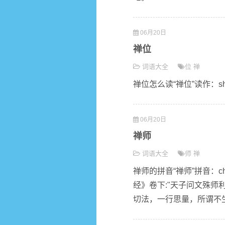
06月20日
禅位
词语大全
位
禅
禅位怎么读“禅位”读作：sh
06月20日
禅师
词语大全
师
禅
禅师的拼音“禅师”拼音：c
经》卷下:"天子问文殊师
切法，一行思量，所谓不生，