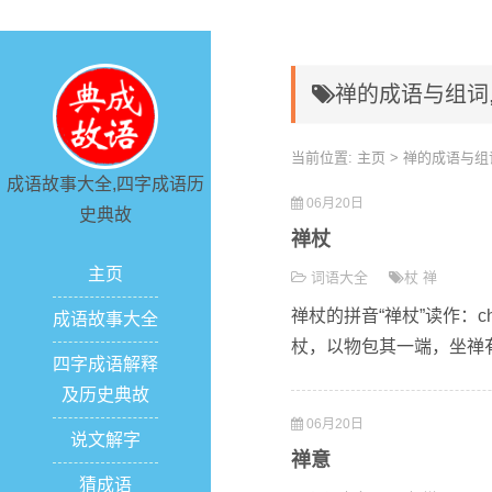
禅的成语与组词
当前位置:
主页
> 禅的成语与组
成语故事大全,四字成语历
06月20日
史典故
禅杖
主页
词语大全
杖
禅
禅杖的拼音“禅杖”读作：c
成语故事大全
杖，以物包其一端，坐禅有
四字成语解释
及历史典故
06月20日
说文解字
禅意
猜成语