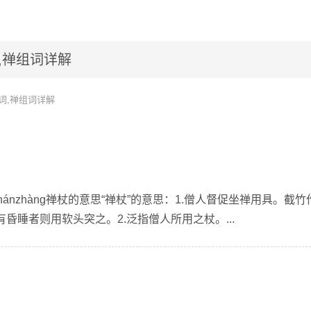
,禅组词详解
词,禅组词详解
hánzhàng禅杖的意思“禅杖”的意思：1.僧人督促坐禅用具。截竹
昏睡者则用软头突之。2.泛指僧人所用之杖。...