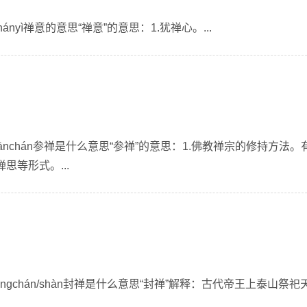
ányì禅意的意思“禅意”的意思：1.犹禅心。...
ānchán参禅是什么意思“参禅”的意思：1.佛教禅宗的修持方法。
思等形式。...
ngchán/shàn封禅是什么意思“封禅”解释：古代帝王上泰山祭祀