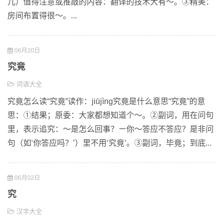
儿）值得注意或推敲的内容：翻译的技术大有～。③精美：
房间布置得很～。...
06月20日
究竟
词语大全
究竟怎么读“究竟”读作：jiūjìng究竟是什么意思“究竟”的意
思：①结果；原委：大家都想知道个～。②副词，用在问句
里，表示追究：～是怎么回事？ㄧ你～答应不答应？是非问
句（如‘你答应吗？’）里不用‘究竟’。③副词，毕竟；到底...
06月02日
究
汉字大全