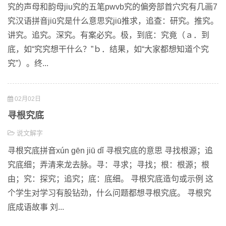
究的声母和韵母jiu究的五笔pwvb究的偏旁部首穴究有几画7
究汉语拼音jiū究是什么意思究jiū推求，追查：研究。推究。
讲究。追究。深究。有案必究。极，到底：究竟（ａ．到
底，如“究究想干什么？”ｂ．结果，如“大家都想知道个究
究”）。终...
02月02日
寻根究底
说文解字
寻根究底拼音xún gēn jiū dǐ 寻根究底的意思 寻找根源；追
究底细；弄清来龙去脉。寻：寻求；寻找；根：根源；根
由；究：探究；追究；底：底细。 寻根究底造句或示例 这
个学生对学习有股钻劲，什么问题都想寻根究底。 寻根究
底成语故事 刘...