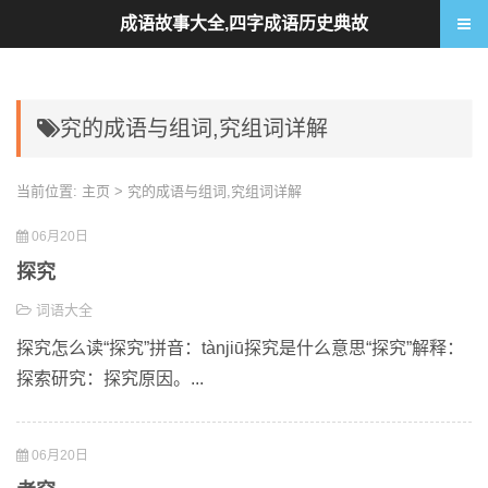
成语故事大全,四字成语历史典故
究的成语与组词,究组词详解
当前位置:
主页
> 究的成语与组词,究组词详解
06月20日
探究
词语大全
探究怎么读“探究”拼音：tànjiū探究是什么意思“探究”解释：
探索研究：探究原因。...
06月20日