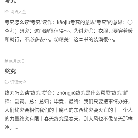
考究
词语大全
考究怎么读“考究”读作：kǎojiū考究的意思“考究”的意思：①
查考；研究：这问题很值得～。②讲究①：衣服只要穿着暖
和就行，不必多去～。③精美：这本书的装潢很～。...
06月20日
终究
词语大全
终究怎么读“终究”拼音：zhōngjiū终究是什么意思“终究”解
释：副词。总：总归；毕竟；最终：我们只要把事情办好，
人们终究会相信我们的｜腐朽的东西终究要灭亡的｜一个人
的力量终究有限｜春天终究是春天，刮大风也不像冬天那样
冷。...