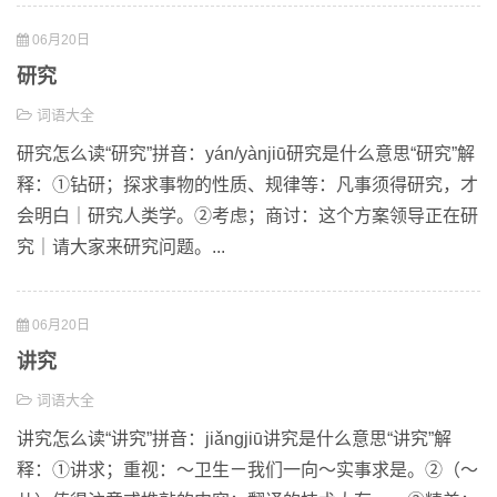
06月20日
研究
词语大全
研究怎么读“研究”拼音：yán/yànjiū研究是什么意思“研究”解
释：①钻研；探求事物的性质、规律等：凡事须得研究，才
会明白｜研究人类学。②考虑；商讨：这个方案领导正在研
究｜请大家来研究问题。...
06月20日
讲究
词语大全
讲究怎么读“讲究”拼音：jiǎngjiū讲究是什么意思“讲究”解
释：①讲求；重视：～卫生ㄧ我们一向～实事求是。②（～