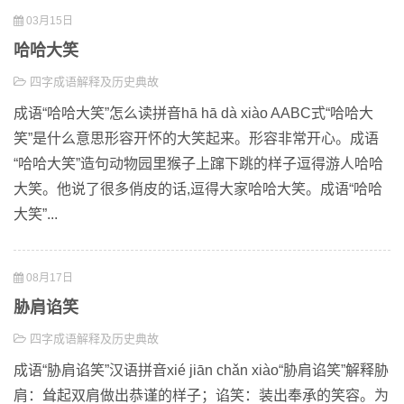
03月15日
哈哈大笑
四字成语解释及历史典故
成语“哈哈大笑”怎么读拼音hā hā dà xiào AABC式“哈哈大
笑”是什么意思形容开怀的大笑起来。形容非常开心。成语
“哈哈大笑”造句动物园里猴子上蹿下跳的样子逗得游人哈哈
大笑。他说了很多俏皮的话,逗得大家哈哈大笑。成语“哈哈
大笑”...
08月17日
胁肩谄笑
四字成语解释及历史典故
成语“胁肩谄笑”汉语拼音xié jiān chǎn xiào“胁肩谄笑”解释胁
肩：耸起双肩做出恭谨的样子；谄笑：装出奉承的笑容。为