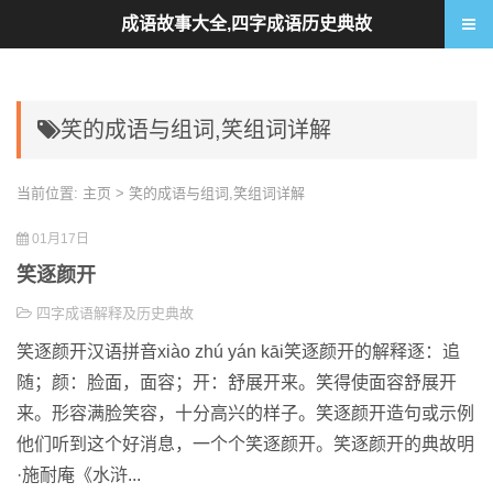
成语故事大全,四字成语历史典故
笑的成语与组词,笑组词详解
当前位置:
主页
> 笑的成语与组词,笑组词详解
01月17日
笑逐颜开
四字成语解释及历史典故
笑逐颜开汉语拼音xiào zhú yán kāi笑逐颜开的解释逐：追
随；颜：脸面，面容；开：舒展开来。笑得使面容舒展开
来。形容满脸笑容，十分高兴的样子。笑逐颜开造句或示例
他们听到这个好消息，一个个笑逐颜开。笑逐颜开的典故明
·施耐庵《水浒...