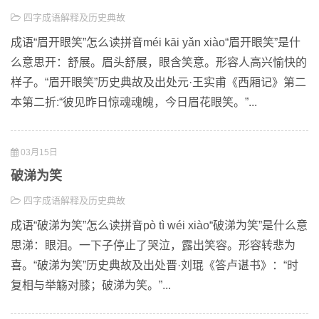
四字成语解释及历史典故
成语“眉开眼笑”怎么读拼音méi kāi yǎn xiào“眉开眼笑”是什
么意思开：舒展。眉头舒展，眼含笑意。形容人高兴愉快的
样子。“眉开眼笑”历史典故及出处元·王实甫《西厢记》第二
本第二折:“彼见昨日惊魂魂魄，今日眉花眼笑。”...
03月15日
破涕为笑
四字成语解释及历史典故
成语“破涕为笑”怎么读拼音pò tì wéi xiào“破涕为笑”是什么意
思涕：眼泪。一下子停止了哭泣，露出笑容。形容转悲为
喜。“破涕为笑”历史典故及出处晋·刘琨《答卢谌书》：“时
复相与举觞对膝；破涕为笑。”...