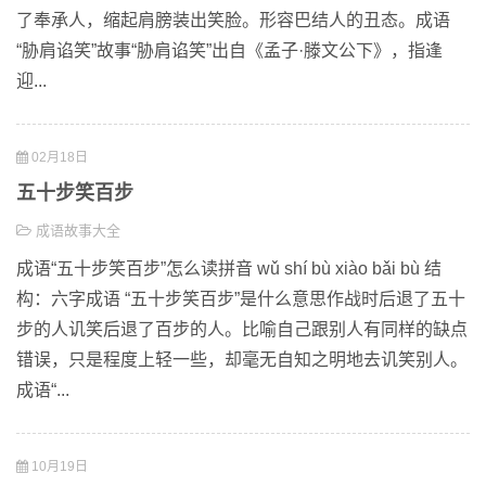
了奉承人，缩起肩膀装出笑脸。形容巴结人的丑态。成语
“胁肩谄笑”故事“胁肩谄笑”出自《孟子·滕文公下》，指逢
迎...
02月18日
五十步笑百步
成语故事大全
成语“五十步笑百步”怎么读拼音 wǔ shí bù xiào bǎi bù 结
构：六字成语 “五十步笑百步”是什么意思作战时后退了五十
步的人讥笑后退了百步的人。比喻自己跟别人有同样的缺点
错误，只是程度上轻一些，却毫无自知之明地去讥笑别人。
成语“...
10月19日