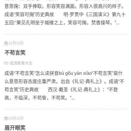
意思掬：双手捧取。形容笑容满面。形容人很高兴的样子。
成语“笑容可掬”历史典故 明·罗贯中《三国演义》第九十
五回:“果见孔明坐于城楼之上，笑容可掬，焚香操琴。”...
12月13日
不苟言笑
成语故事大全
成语“不苟言笑”怎么读拼音bù gǒu yán xiào“不苟言笑”是什
么意思形容态度庄重严肃。出自《礼记·典礼上》。成语“不
苟言笑”历史典故 西汉·戴圣《礼记·典礼上》：“不登
高，不临深，不苟訾，不苟笑。”...
03月15日
眉开眼笑