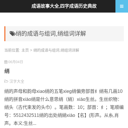
成语故事大全,四字成语历史典故
绡的成语与组词,绡组词详解
当前位置:
主页
> 绡的成语与组词,绡组词详解
06月04日
绡
汉字大全
绡的声母和韵母xiao绡的五笔xieg绡偏旁部首纟绡有几画10
绡的拼音xiāo绡是什么意思绡（綃）xiāo生丝。生丝织物：
绡头（古代束发的头巾）。笔画数：10；部首：纟；笔顺编
号：5512432511绡的出处绡綃xiāo【名】(形声。从糸,肖
声。本义:生丝...