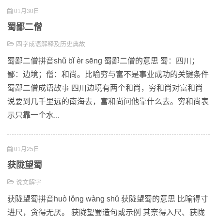
01月30日
蜀鄙二僧
四字成语解释及历史典故
蜀鄙二僧拼音shǔ bǐ èr sēng 蜀鄙二僧的意思 蜀：四川；
鄙：边境；僧：和尚。比喻穷与富不是事业成功的关键条件
蜀鄙二僧成语故事 四川边境有两个和尚，穷和尚对富和尚
说要到几千里远的南海去，富和尚问他靠什么去。穷和尚表
示只靠一个水...
01月25日
获陇望蜀
说文解字
获陇望蜀拼音huò lǒng wàng shǔ 获陇望蜀的意思 比喻得寸
进尺，贪得无厌。 获陇望蜀造句或示例 其奈得入尺、获陇