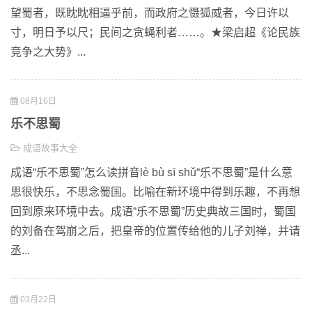
望蜀者，既眈眈相逼乎前，而政府之慑狐威者，今日许以
寸，明日予以尺；民间之贪蝇利者……。★梁启超《论民族
竞争之大势》...
08月16日
乐不思蜀
成语故事大全
成语“乐不思蜀”怎么读拼音lè bù sī shǔ“乐不思蜀”是什么意
思很快乐，不思念蜀国。比喻在新环境中得到乐趣，不再想
回到原来环境中去。成语“乐不思蜀”历史典故三国时，蜀国
的刘备在驾崩之后，把皇帝的位置传给他的儿子刘禅，并请
丞...
03月22日