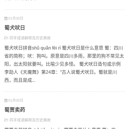
01月30日
蜀犬吠日
四字成语解释及历史典故
蜀犬吠日拼音shǔ quǎn fèi rì 蜀犬吠日是什么意思 蜀：四川
省的简称；吠：狗叫。原意是四川多雨，那里的狗不常见太
阳，出太阳就要叫。比喻少见多怪。 蜀犬吠日造句或示例
李劼人《天魔舞》第24章：“古人说蜀犬吠日。蜀就是川
西，而且是成...
01月30日
蜀贾卖药
四字成语解释及历史典故