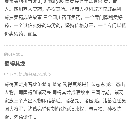
蜀贾卖药拼音shǔ jiǎ mài yào 蜀贾卖药什么意思 贾：商
人。四川商人卖药，各得其所。指商人投机取巧谋取暴利
蜀贾卖药成语故事 三个四川药商卖药，一个专门微利卖好
药，一个诚信卖好药与劣药，坚持价格分开，一个专门以低
价卖劣药，而且...
01月30日
蜀得其龙
四字成语解释及历史典故
蜀得其龙拼音shǔ dé qí lóng 蜀得其龙是什么意思 龙：杰出
人物。蜀国得到诸葛亮 蜀得其龙成语故事 三国时期，诸葛
家族三个杰出人物即诸葛瑾、诸葛亮、诸葛诞。诸葛瑾任吴
国大将军，诸葛亮辅佐刘备建蜀汉政权，与曹操、孙权抗
衡，诸葛诞任...