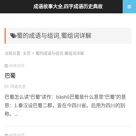
成语故事大全,四字成语历史典故
蜀的成语与组词,蜀组词详解
当前位置:
主页
> 蜀的成语与组词,蜀组词详解
06月20日
巴蜀
词语大全
巴蜀怎么读“巴蜀”读作：bāshǔ巴蜀是什么意思“巴蜀”的意
思：1.秦汉设巴蜀二郡，皆在今四川省。后用为四川的别
称。...
06月20日