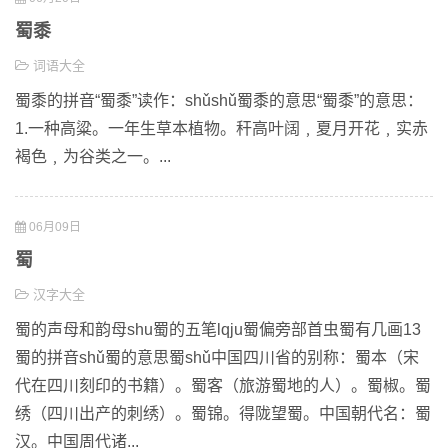
蜀黍
词语大全
蜀黍的拼音“蜀黍”读作：shǔshǔ蜀黍的意思“蜀黍”的意思：
1.一种高粱。一年生草本植物。秆高叶阔﹐夏月开花﹐实赤
褐色﹐为谷类之一。...
06月09日
蜀
汉字大全
蜀的声母和韵母shu蜀的五笔lqju蜀偏旁部首虫蜀有几画13
蜀的拼音shǔ蜀的意思蜀shǔ中国四川省的别称：蜀本（宋
代在四川刻印的书籍）。蜀客（旅游蜀地的人）。蜀椒。蜀
绣（四川出产的刺绣）。蜀锦。得陇望蜀。中国朝代名：蜀
汉。中国周代诸...