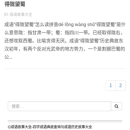
得陇望蜀
成语故事大全
成语“得陇望蜀”怎么读拼音dé lǒng wàng shǔ“得陇望蜀”是什
么意思陇：指甘肃一带；蜀：指四川一带。已经取得陇右，
还想攻取西蜀。比喻贪得无厌。成语“得陇望蜀”历史典故东
汉初年，有两个反对光武帝的地方势力，一个是割据巴蜀的
公...
1
2
成语故事大全-四字成语典故查询与成语历史故事大全