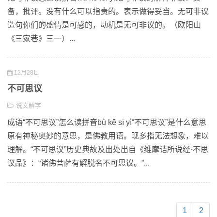
备，批评。没有什么可以指责的。表示做得妥当。无可非议
造句你们的盛情是可感的，动机是无可非议的。（欧阳山
《三家巷》三一）...
12月28日
不可思议
说文解字
成语“不可思议”怎么读拼音bù kě sī yì“不可思议”是什么意思
原有神秘奥妙的意思，是佛教用语。现多指无法想象，难以
理解。“不可思议”历史典故及出处出自《维摩诘所说经·不思
议品》：“诸佛菩萨有解脱名不可思议。”...
1
2