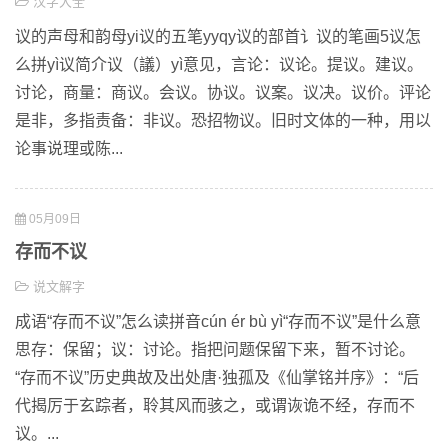
汉字大全
议的声母和韵母yi议的五笔yyqy议的部首讠议的笔画5议怎
么拼yì议简介议（議）yì意见，言论：议论。提议。建议。
讨论，商量：商议。会议。协议。议案。议决。议价。评论
是非，多指责备：非议。恐招物议。旧时文体的一种，用以
论事说理或陈...
05月09日
存而不议
说文解字
成语“存而不议”怎么读拼音cún ér bù yì“存而不议”是什么意
思存：保留；议：讨论。指把问题保留下来，暂不讨论。
“存而不议”历史典故及出处唐·独孤及《仙掌铭并序》：“后
代揭厉于玄踪者，聆其风而骇之，或谓诙诡不经，存而不
议。...