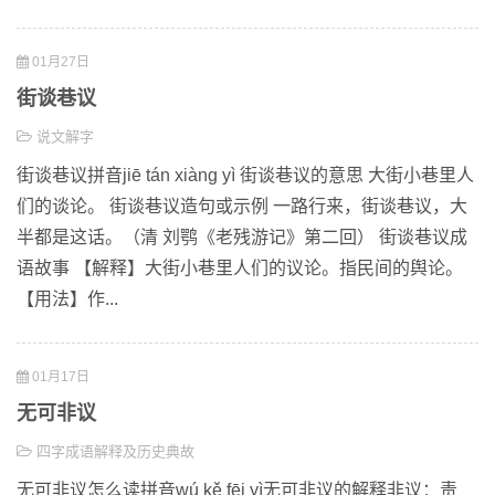
01月27日
街谈巷议
说文解字
街谈巷议拼音jiē tán xiàng yì 街谈巷议的意思 大街小巷里人
们的谈论。 街谈巷议造句或示例 一路行来，街谈巷议，大
半都是这话。（清 刘鹗《老残游记》第二回） 街谈巷议成
语故事 【解释】大街小巷里人们的议论。指民间的舆论。
【用法】作...
01月17日
无可非议
四字成语解释及历史典故
无可非议怎么读拼音wú kě fēi yì无可非议的解释非议：责