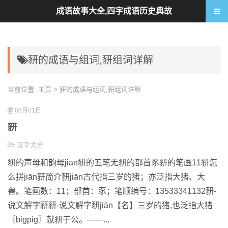
成语故事大全,四字成语历史典故
豜的成语与组词,豜组词详解
当前位置:
主页
> 豜的成语与组词,豜组词详解
06月01日
豜
汉字大全
豜的声母和韵母jian豜的五笔无豜的部首豕豜的笔画11豜怎
么拼jiān豜简介豜jiān古代指三岁的猪；亦泛指大猪、大
兽。笔画数：11；部首：豕；笔顺编号：13533341132豜-
说文解字豜豜-说文解字豜jiān【名】三岁的猪,也泛指大猪
〖bigpig〗献豜于公。——...