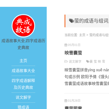
萤的成语与组词
当前位置:
主页
> 萤的成语与组
成语故事大全,四字成语历
05月01日
史典故
映雪囊萤
主页
说文解字
囊
萤
映
雪
映雪囊萤拼音yìng xuě
成语故事大全
句或示例 欧阳予倩《馒头
四字成语解释
雪囊萤成语故事映雪囊萤的
及历史典故
说文解字
01月28日
猜成语
囊萤照雪