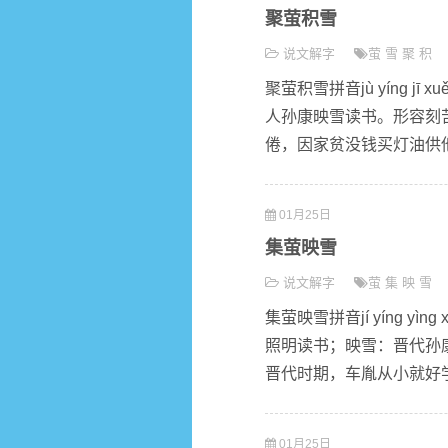
聚萤积雪
说文解字
萤
雪
聚
积
聚萤积雪拼音jù yíng 
人孙康映雪读书。形容刻
倦，因家贫没钱买灯油供他
01月25日
集萤映雪
说文解字
萤
集
映
雪
集萤映雪拼音jí yíng 
照明读书；映雪：晋代孙
晋代时期，车胤从小就好学
01月25日