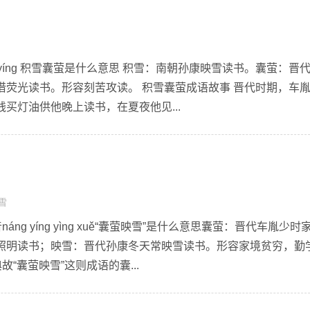
áng yíng 积雪囊萤是什么意思 积雪：南朝孙康映雪读书。囊萤：晋
借荧光读书。形容刻苦攻读。 积雪囊萤成语故事 晋代时期，车
买灯油供他晚上读书，在夏夜他见...
雪
ng yíng yìng xuě“囊萤映雪”是什么意思囊萤：晋代车胤少时
照明读书；映雪：晋代孙康冬天常映雪读书。形容家境贫穷，勤
故“囊萤映雪”这则成语的囊...