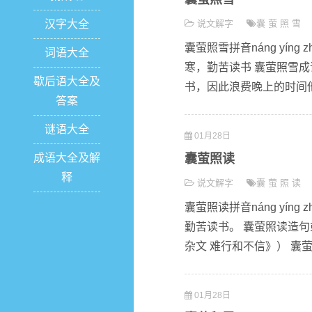
汉字大全
说文解字
囊
萤
照
雪
囊萤照雪拼音náng yín
词语大全
寒，勤苦读书 囊萤照雪
歇后语大全及
书，因此浪费晚上的时间他
答案
谜语大全
01月28日
成语大全及解
囊萤照读
释
说文解字
囊
萤
照
读
囊萤照读拼音náng yín
勤苦读书。 囊萤照读造句
杂文 难行和不信》） 囊萤
01月28日