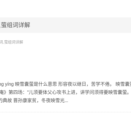
,萤组词详解
词,萤组词详解
 náng yíng 映雪囊萤是什么意思 形容夜以继日，苦学不倦。 映雪
庵》第四场：“儿须要体父心攻书上进，讲学问须得要映雪囊萤。”
典故 晋孙康家贫，冬夜映雪光...