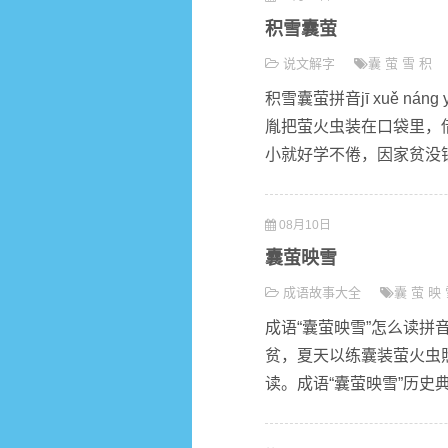
积雪囊萤
说文解字
囊
萤
雪
积
积雪囊萤拼音jī xuě n
胤把萤火虫装在口袋里，
小就好学不倦，因家贫没钱
08月10日
囊萤映雪
成语故事大全
囊
萤
映
成语“囊萤映雪”怎么读拼音ná
贫，夏天以练囊装萤火虫
读。成语“囊萤映雪”历史典