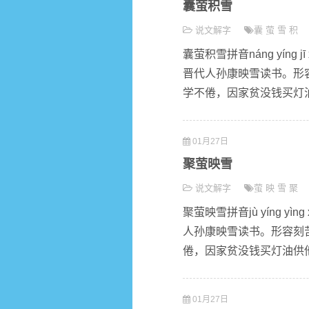
囊萤积雪
说文解字
囊
萤
雪
积
囊萤积雪拼音náng yín
晋代人孙康映雪读书。形
学不倦，因家贫没钱买灯油
01月27日
聚萤映雪
说文解字
萤
映
雪
聚
聚萤映雪拼音jù yíng 
人孙康映雪读书。形容刻
倦，因家贫没钱买灯油供他
01月27日