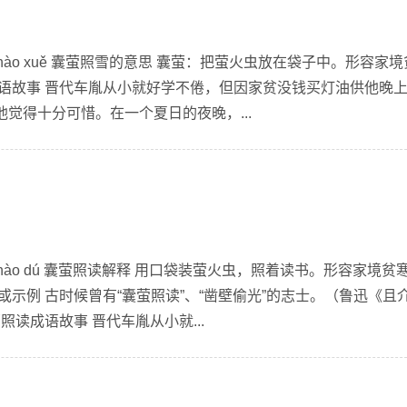
g zhào xuě 囊萤照雪的意思 囊萤：把萤火虫放在袋子中。形容家境
成语故事 晋代车胤从小就好学不倦，但因家贫没钱买灯油供他晚
觉得十分可惜。在一个夏日的夜晚，...
g zhào dú 囊萤照读解释 用口袋装萤火虫，照着读书。形容家境贫
或示例 古时候曾有“囊萤照读”、“凿壁偷光”的志士。（鲁迅《且
照读成语故事 晋代车胤从小就...