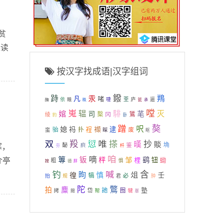
贫
上读
按汉字找成语|汉字组词
鏺
鴹
跱
汞
凡
啫
荃
依
啑
庐
逦
睋
瓮
酶
昳
承
嵬
嘡
辒
騑
灭
婠
芼
司
檕
冈
鵟
绫
豹
卧
獒
蹭
呎
媳
祃
襭
逮
骀
扑
裎
蛮
废
睬
眍
双
羖
愆
唯
搽
抄
暵
賧
埆
馝
疻
鉴
寒，
夯
杄
咱
嘀
篿
钣
枰
鹞
介亭
邹
梩
钮
蜐
粗
惧
按
德
脬
钓
喊
含
昫
徨
慎
俎
壬
犒
必
抬
规
君
肿
陀
鷩
拍
麋
塾
訑
囫
拷
岱
帤
犍
閜
崒