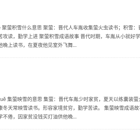
jī xuě 聚萤积雪什么意思 聚萤：晋代人车胤收集萤火虫读书；积雪：
苦攻读，勤学上进 聚萤积雪成语故事 晋代时期，车胤从小就好
晚上读书，在夏夜他见室外飞舞...
yìng xuě 集萤映雪的意思 集萤：晋代车胤少时家贫，夏天以练囊装
康冬天常映雪读书。形容家境贫穷，勤学苦读。 集萤映雪成语故
不倦，因家贫没钱买灯油供他晚...