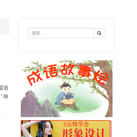
囊萤造
 映