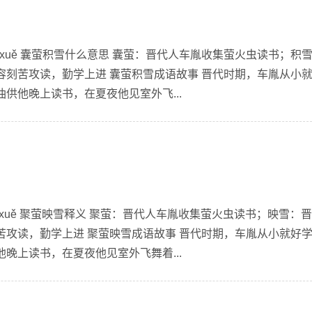
g jī xuě 囊萤积雪什么意思 囊萤：晋代人车胤收集萤火虫读书；积
容刻苦攻读，勤学上进 囊萤积雪成语故事 晋代时期，车胤从小
供他晚上读书，在夏夜他见室外飞...
yìng xuě 聚萤映雪释义 聚萤：晋代人车胤收集萤火虫读书；映雪：
苦攻读，勤学上进 聚萤映雪成语故事 晋代时期，车胤从小就好
晚上读书，在夏夜他见室外飞舞着...