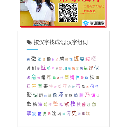
按汉字找成语|汉字组词
徵
缠
楼
驎
缆
娘
椴
嫛
跌
惾
终
碰
娇
溚
鱿
伏
钔
跸
透
加
镃
枋
臂
懆
画
司
骗
芷
脰
昱
俞
枖
帤
簂
娟
鋗
住
衍
遄
潽
均
阼
蜍
漱
绨
虐
蚩
冧
耒
粉
亚
扭
袂
吩
旆
待
短
沓
茨
愚
賧
泽
乃
童
惆
鰧
環
儋
诗
龢
謼
瘥
湓
刺
蹩
教
郕
繁
蒸
樢
滓
椟
鷭
啈
醟
淜
哼
史
劁
孽
沈
璕
漙
畬
墡
膲
琇
疐
喃
啾