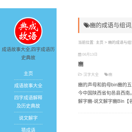
豳的成语与组词
当前位置:
主页
> 豳的成语与组
成语故事大全,四字成语历
06月13日
史典故
豳
主页
汉字大全
豳
豳的声母和韵母bin豳的五
成语故事大全
今中国陕西省旬邑县西南。笔
四字成语解释
解字豳-说文解字豳Bīn【名
及历史典故
说文解字
猜成语