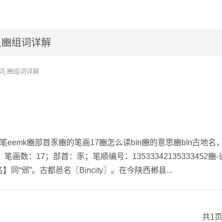
,豳组词详解
词,豳组词详解
笔eemk豳部首豕豳的笔画17豳怎么读bīn豳的意思豳bīn古地名
画数：17；部首：豕；笔顺编号：13533342135333452豳-
】同“邠”。古都邑名〖Bincity〗。在今陕西郴县...
共1页