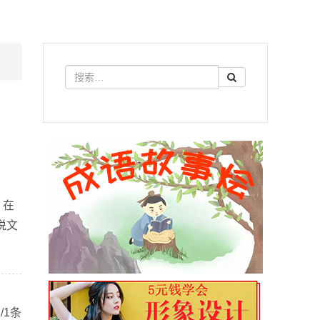
，在
说文
/1条