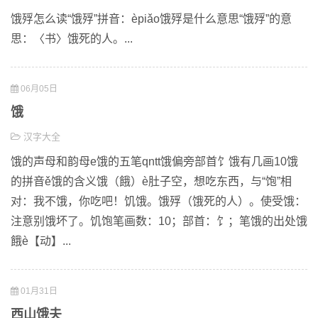
饿殍怎么读“饿殍”拼音：èpiǎo饿殍是什么意思“饿殍”的意
思：〈书〉饿死的人。...
06月05日
饿
汉字大全
饿的声母和韵母e饿的五笔qntt饿偏旁部首饣饿有几画10饿
的拼音ě饿的含义饿（餓）è肚子空，想吃东西，与“饱”相
对：我不饿，你吃吧！饥饿。饿殍（饿死的人）。使受饿：
注意别饿坏了。饥饱笔画数：10；部首：饣；笔饿的出处饿
餓è【动】...
01月31日
西山饿夫