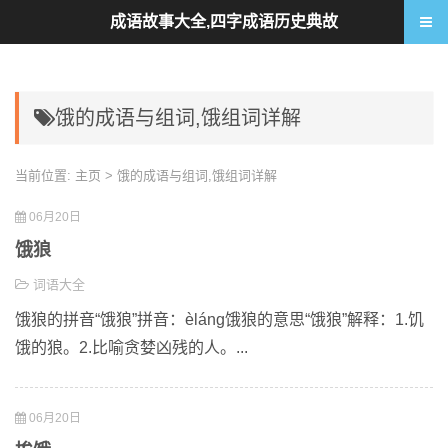
成语故事大全,四字成语历史典故
饿的成语与组词,饿组词详解
当前位置:
主页
> 饿的成语与组词,饿组词详解
06月20日
饿狼
词语大全
饿狼的拼音“饿狼”拼音：èláng饿狼的意思“饿狼”解释：1.饥
饿的狼。2.比喻贪婪凶残的人。...
06月20日