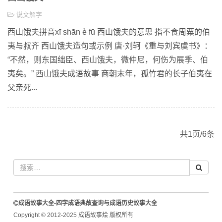
说文解字
西山饿夫拼音xī shān è fū 西山饿夫的意思 指不食周粟的伯
夷与叔齐 西山饿夫造句或示例 唐·刘轲《重与刘宾虞书》：
“不然，则东国绌臣、西山饿夫，微仲尼，何伤为展季、伯
夷矣。” 西山饿夫成语故事 商朝末年，孤竹君的长子伯夷在
父亲死...
共1页/6条
成语故事大全-四字成语典故查询与成语历史故事大全
Copyright © 2012-2025 成语故事烩 版权所有