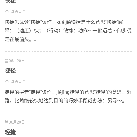
快捷
词语大全
快捷怎么读“快捷”读作：kuàijié快捷是什么意思“快捷”解
释：（速度）快；（行动）敏捷：动作～ㄧ他迈着～的步伐
走在最前头。...
06月20日
捷径
词语大全
捷径的拼音“捷径”读作：jiéjìng捷径的意思“捷径”的意思：近
路。比喻能较快地达到目的的巧妙手段或办法：另寻～。...
06月20日
轻捷