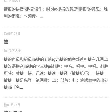
词语大全
捷报的拼音“捷报”读作：jiébào捷报的意思“捷报”的意思：胜
利的消息：～频传。...
05月27日
捷
汉字大全
捷的声母和韵母jie捷的五笔rgvh捷的偏旁部首扌捷有几画11
捷汉语拼音jié捷的含义捷jié战胜：捷音。报捷。捷报。战胜
所获：献捷。快，迅速：捷速。捷径（敏捷机巧）。快捷。
敏捷。捷足先登。笔画数：11；部首：扌；笔顺编捷的出处
捷jié【名...
01月27日