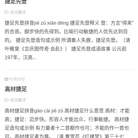
捷足先登
说文解字
捷足先登拼音jié zú xiān dēng 捷足先登释义 登：方言“得来”
的合音。脚步快的先得到。比喻行动敏捷的人优先达到目
的。 捷足先登造句或示例 所谓秦人失鹿，捷足先登。（清
叶稚斐《吉庆图传奇 会赴》） 捷足先登成语故事 公元前
197年，汉高...
01月20日
高材捷足
说文解字
高材捷足拼音gāo cái jié zú 高材捷足什么意思 高材：才能
高；捷足：迈步快。形容人才能出众，行事敏捷。 高材捷
足造句或示例 有力量者十二首都作也可；不能的作一首也
可。高材捷足者为尊。（清 曹雪芹《红楼梦》第三十七