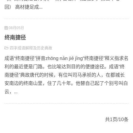
回） 高材捷足成...
08月05日
终南捷径
四字成语解释及历史典故
成语“终南捷径”拼音zhōng nán jié jìng“终南捷径”释义指求名
利的最近便是门路。也比喻达到目的的便捷途径。成语“终
南捷径”典故唐代的时候，有位叫司马承祯的人，在都城长
安南边的终南山里，住了几十年。他替自己起了个别号叫白
云，...
共1页/10条