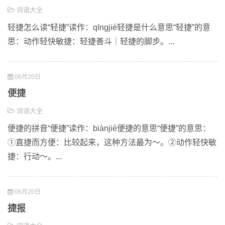
词语大全
轻捷怎么读“轻捷”读作：qīngjié轻捷是什么意思“轻捷”的意
思：动作轻快敏捷：轻捷善斗｜轻捷的脚步。...
06月20日
便捷
词语大全
便捷的拼音“便捷”读作：biànjié便捷的意思“便捷”的意思：
①直捷而方便：比较起来，这种方法最为～。②动作轻快敏
捷：行动～。...
06月20日
捷报