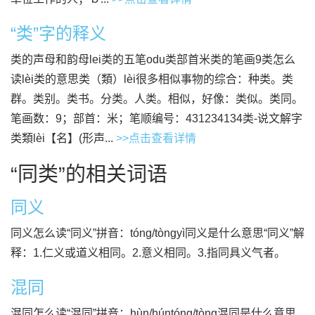
“类”字的释义
类的声母和韵母lei类的五笔odu类部首米类的笔画9类怎么
读lèi类的意思类（類）lèi很多相似事物的综合：种类。类
群。类别。类书。分类。人类。相似，好像：类似。类同。
笔画数：9；部首：米；笔顺编号：431234134类-说文解字
类類lèi【名】(形声...
>>点击查看详情
“同类”的相关词语
同义
同义怎么读“同义”拼音：tóng/tòngyì同义是什么意思“同义”解
释：1.仁义或道义相同。2.意义相同。3.指同具义气者。
混同
混同怎么读“混同”拼音：hùn/húntóng/tòng混同是什么意思