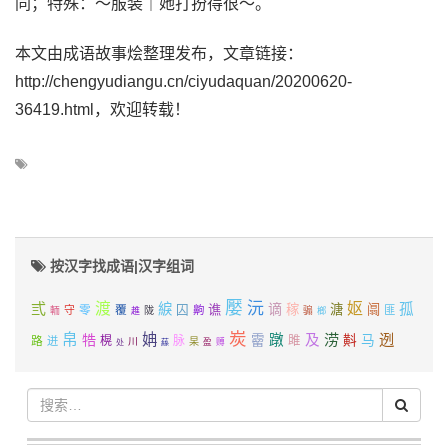
同；特殊：～服装｜她打扮得很～。
本文由成语故事烩整理发布，文章链接：
http://chengyudiangu.cn/ciyudaquan/20200620-
36419.html，欢迎转载！
按汉字找成语|汉字组词
嬮
沅
弎
渡
妪
綟
谪
孤
谯
稼
溏
阘
零
覆
囚
守
齁
匪
輀
陇
骟
趡
榔
炭
帛
姌
涝
迾
牿
蹾
及
斢
霤
马
路
榥
脉
雎
迸
川
杲
盈
赙
处
蕬