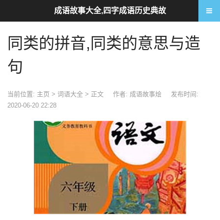
成语故事大全,四字成语历史典故
同类的拼音,同类的意思与造
句
当前位置:
主页
>
词语大全
> 正文
作者: 成语故事烩
发布时间:
2020-06-20 22:28