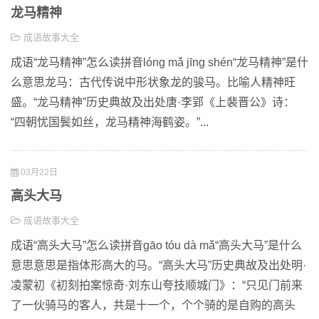
龙马精神
成语故事大全
成语“龙马精神”怎么读拼音lóng mǎ jīng shén“龙马精神”是什
么意思龙马：古代传说中形状象龙的骏马。比喻人精神旺
盛。“龙马精神”历史典故及出处唐·李郢《上裴晋公》诗：
“四朝忧国鬓如丝，龙马精神海鹤姿。”...
03月22日
高头大马
成语故事大全
成语“高头大马”怎么读拼音gāo tóu dà mǎ“高头大马”是什么
意思意思是指体形高大的马。“高头大马”历史典故及出处明·
凌蒙初《初刻拍案惊奇·刘东山夸技顺城门》：“只见门前来
了一伙骑马的客人，共是十一个，个个骑的是自购的高头