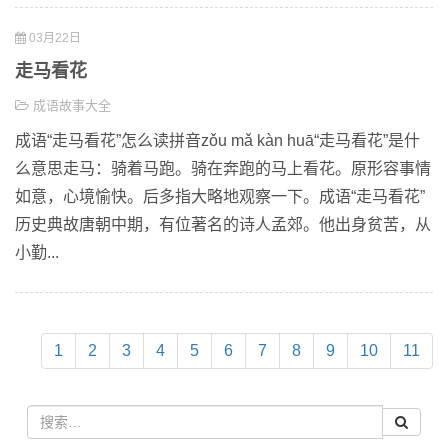
03月22日
走马看花
成语故事大全
成语“走马看花”怎么读拼音zǒu mǎ kàn huā“走马看花”是什
么意思走马：骑着马跑。骑在奔跑的马上看花。原形容事情
如意，心境愉快。后多指大略地观察一下。成语“走马看花”
历史典故唐朝中期，有位著名的诗人孟郊。他出身贫苦，从
小勤...
1
2
3
4
5
6
7
8
9
10
11