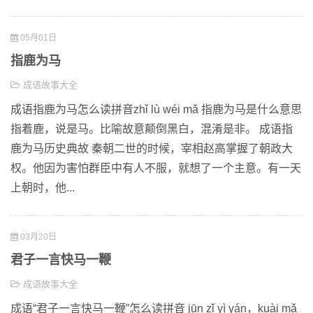
05月01日
指鹿为马
成语故事大全
成语指鹿为马怎么读拼音zhǐ lù wéi mǎ 指鹿为马是什么意思
指着鹿，说是马。比喻故意颠倒黑白，混淆是非。 成语指
鹿为马历史典故 秦朝二世的时候，宰相赵高掌握了朝政大
权。他因为害怕群臣中有人不服，就想了一个主意。有一天
上朝时，他...
03月20日
君子一言快马一鞭
成语故事大全
成语“君子一言快马一鞭”怎么读拼音 jūn zǐ yì yán，kuài mǎ