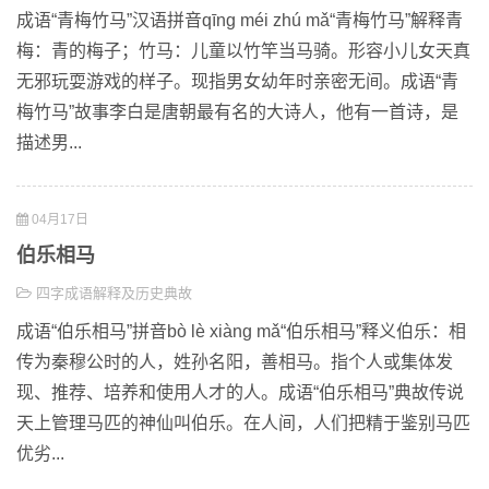
成语“青梅竹马”汉语拼音qīng méi zhú mǎ“青梅竹马”解释青
梅：青的梅子；竹马：儿童以竹竿当马骑。形容小儿女天真
无邪玩耍游戏的样子。现指男女幼年时亲密无间。成语“青
梅竹马”故事李白是唐朝最有名的大诗人，他有一首诗，是
描述男...
04月17日
伯乐相马
四字成语解释及历史典故
成语“伯乐相马”拼音bò lè xiàng mǎ“伯乐相马”释义伯乐：相
传为秦穆公时的人，姓孙名阳，善相马。指个人或集体发
现、推荐、培养和使用人才的人。成语“伯乐相马”典故传说
天上管理马匹的神仙叫伯乐。在人间，人们把精于鉴别马匹
优劣...