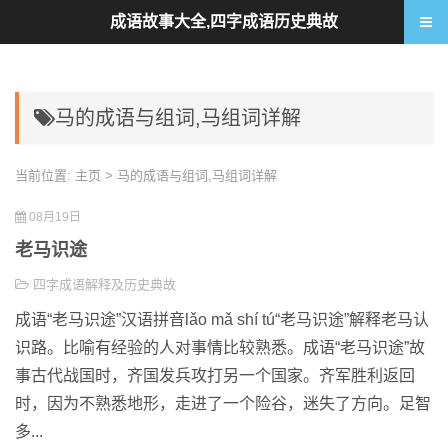
成语故事大全,四字成语历史典故
马的成语与组词,马组词详解
当前位置:
主页
> 马的成语与组词,马组词详解
08月19日
老马识途
四字成语解释及历史典故
成语“老马识途”汉语拼音lǎo mǎ shí tú“老马识途”解释老马认
识路。比喻有经验的人对事情比较熟悉。成语“老马识途”故
事古代战国时，齐国发兵攻打另一个国家。齐军胜利返回
时，因为不熟悉地形，走进了一个险谷，迷失了方向。足智
多...