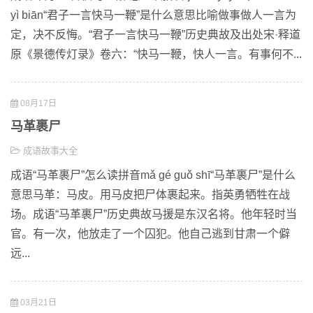
yì biān“君子一言快马一鞭”是什么意思比喻做事做人一言为
定，决不反悔。“君子一言快马一鞭”历史典故及出处宋·释道
原《景德传灯录》卷六：“快马一鞭，快人一言。有事何不...
08月17日
马革裹尸
成语故事大全
成语“马革裹尸”怎么读拼音mǎ gé guǒ shī“马革裹尸”是什么
意思马革：马皮。用马皮把尸体裹起来。指英勇牺牲在战
场。成语“马革裹尸”历史典故马援是东汉名将。他年轻时当
官。有一次，他放走了一个囚犯。他自己逃到甘肃一个僻
远...
03月21日