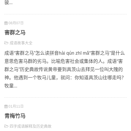
骏...
08月07日
害群之马
成语故事大全
成语“害群之马”怎么读拼音hài qún zhī mǎ“害群之马”是什么
意思危害马群的劣马。比喻危害社会或集体的人。成语“害
群之马”历史典故传说黄帝要到具茨山去拜见一位叫大隗的
神。他遇到一个牧马儿童，就问：你知道具茨山往哪走吗？
牧童...
01月11日
青梅竹马
四字成语解释及历史典故